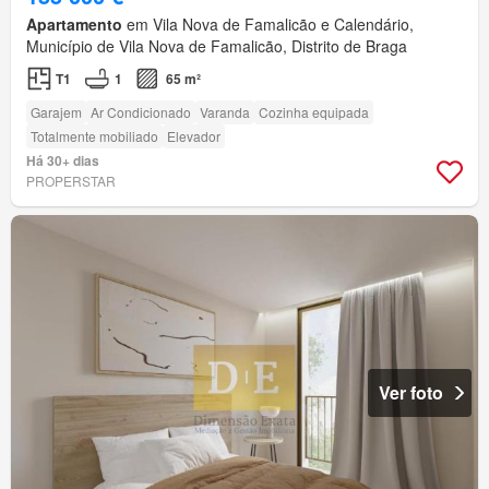
Apartamento
em Vila Nova de Famalicão e Calendário,
Município de Vila Nova de Famalicão, Distrito de Braga
T1
1
65 m²
Garajem
Ar Condicionado
Varanda
Cozinha equipada
Totalmente mobiliado
Elevador
Há 30+ dias
PROPERSTAR
Ver foto