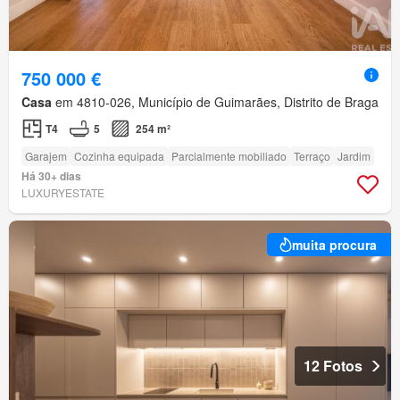
750 000 €
Casa
em 4810-026, Município de Guimarães, Distrito de Braga
T4
5
254 m²
Garajem
Cozinha equipada
Parcialmente mobiliado
Terraço
Jardim
Há 30+ dias
LUXURYESTATE
muita procura
12 Fotos