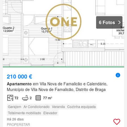
6 Fotos
210 000 €
Apartamento
em Vila Nova de Famalicão e Calendário,
Município de Vila Nova de Famalicão, Distrito de Braga
T2
2
77 m²
Garajem
Ar Condicionado
Varanda
Cozinha equipada
Totalmente mobiliado
Elevador
Há 26 dias
PROPERSTAR