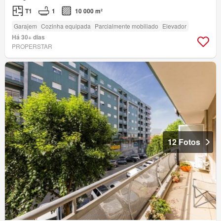
T1
1
10 000 m²
Garajem
Cozinha equipada
Parcialmente mobiliado
Elevador
Há 30+ dias
PROPERSTAR
12 Fotos