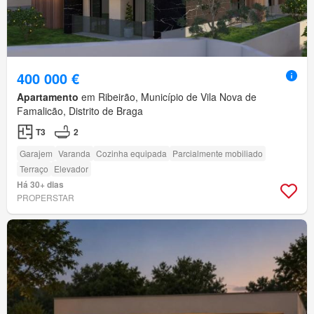
400 000 €
Apartamento
em Ribeirão, Município de Vila Nova de
Famalicão, Distrito de Braga
T3
2
Garajem
Varanda
Cozinha equipada
Parcialmente mobiliado
Terraço
Elevador
Há 30+ dias
PROPERSTAR