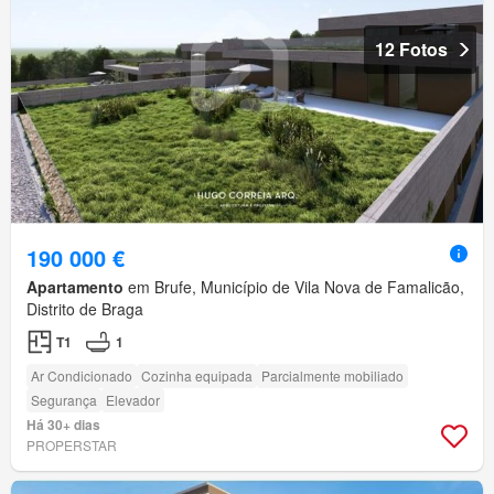
12 Fotos
190 000 €
Apartamento
em Brufe, Município de Vila Nova de Famalicão,
Distrito de Braga
T1
1
Ar Condicionado
Cozinha equipada
Parcialmente mobiliado
Segurança
Elevador
Há 30+ dias
PROPERSTAR