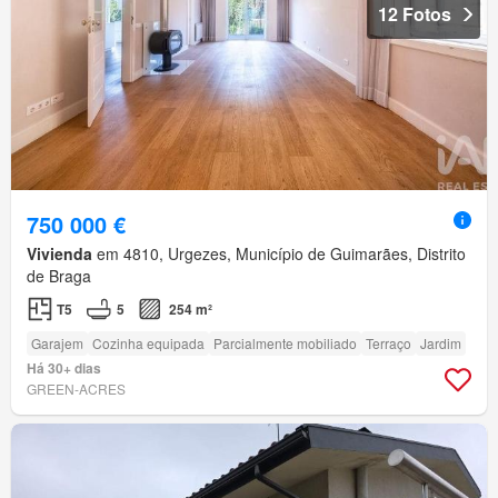
12 Fotos
750 000 €
Vivienda
em 4810, Urgezes, Município de Guimarães, Distrito
de Braga
T5
5
254 m²
Garajem
Cozinha equipada
Parcialmente mobiliado
Terraço
Jardim
Há 30+ dias
GREEN-ACRES