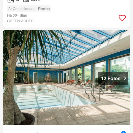
Ar Condicionado
Piscina
Há 30+ dias
GREEN-ACRES
12 Fotos