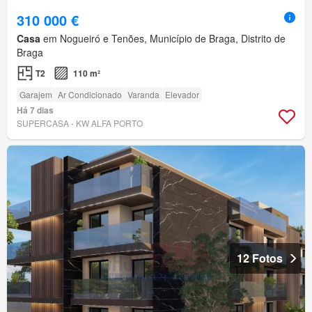
310 000 €
Casa
em Nogueiró e Tenões, Município de Braga, Distrito de
Braga
T2
110 m²
Garajem
Ar Condicionado
Varanda
Elevador
Há 7 dias
SUPERCASA - KW ALFA PORTO
12 Fotos