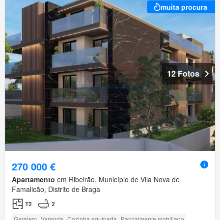
muita procura
12 Fotos
270 000 €
Apartamento
em Ribeirão, Município de Vila Nova de
Famalicão, Distrito de Braga
T2
2
Garajem
Varanda
Cozinha equipada
Parcialmente mobiliado