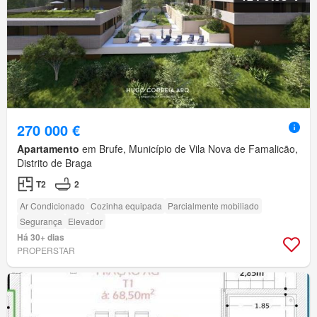
270 000 €
Apartamento
em Brufe, Município de Vila Nova de Famalicão,
Distrito de Braga
T2
2
Ar Condicionado
Cozinha equipada
Parcialmente mobiliado
Segurança
Elevador
Há 30+ dias
PROPERSTAR