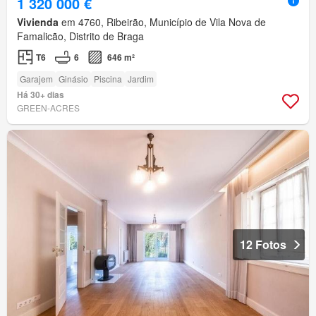
1 320 000 €
Vivienda
em 4760, Ribeirão, Município de Vila Nova de
Famalicão, Distrito de Braga
T6
6
646 m²
Garajem
Ginásio
Piscina
Jardim
Há 30+ dias
GREEN-ACRES
12 Fotos