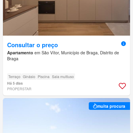
Consultar o preço
Apartamento
em São Vítor, Município de Braga, Distrito de
Braga
Terraço
Ginásio
Piscina
Sala multiuso
Há 5 dias
PROPERSTAR
muita procura