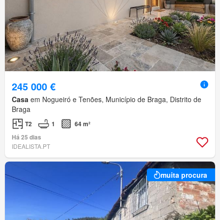
245 000 €
Casa
em Nogueiró e Tenões, Município de Braga, Distrito de
Braga
T2
1
64 m²
Há 25 dias
IDEALISTA.PT
muita procura