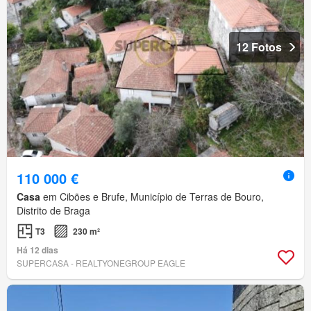
12 Fotos
110 000 €
Casa
em Cibões e Brufe, Município de Terras de Bouro,
Distrito de Braga
T3
230 m²
Há 12 dias
SUPERCASA - REALTYONEGROUP EAGLE