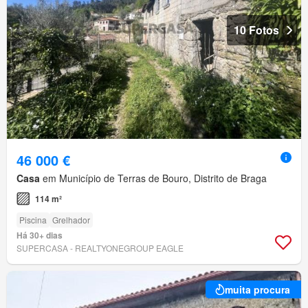
10 Fotos
46 000 €
Casa
em Município de Terras de Bouro, Distrito de Braga
114 m²
Piscina
Grelhador
Há 30+ dias
SUPERCASA - REALTYONEGROUP EAGLE
muita procura