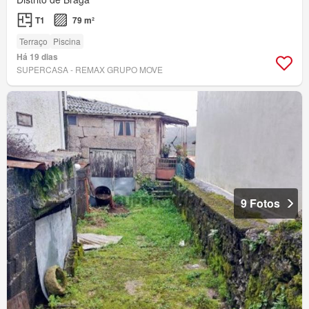
T1
79 m²
Terraço
Piscina
Há 19 dias
SUPERCASA - REMAX GRUPO MOVE
9 Fotos