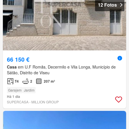
12 Fotos
66 150 €
Casa
em U.F Romãs, Decermilo e Vila Longa, Município de
Sátão, Distrito de Viseu
T4
2
207 m²
Garajem
Jardim
Há 1 dia
SUPERCASA - MILLION GROUP