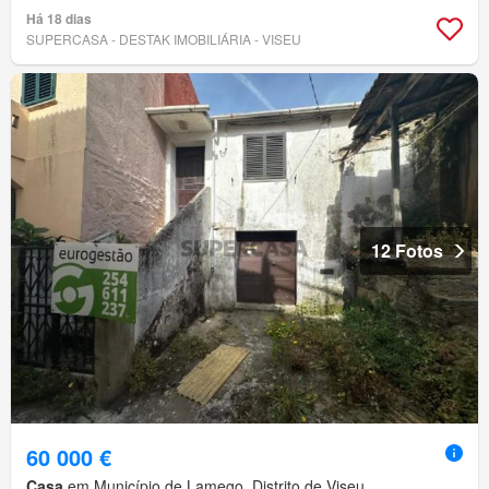
Há 18 dias
SUPERCASA - DESTAK IMOBILIÁRIA - VISEU
12 Fotos
60 000 €
Casa
em Município de Lamego, Distrito de Viseu