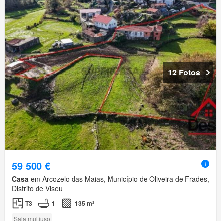
12 Fotos
59 500 €
Casa
em Arcozelo das Maias, Município de Oliveira de Frades,
Distrito de Viseu
T3
1
135 m²
Sala multiuso