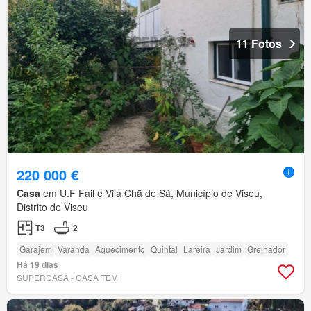
11 Fotos
220 000 €
Casa
em U.F Fail e Vila Chã de Sá, Município de Viseu,
Distrito de Viseu
T3
2
Garajem
Varanda
Aquecimento
Quintal
Lareira
Jardim
Grelhador
Há 19 dias
SUPERCASA - CASA TEM