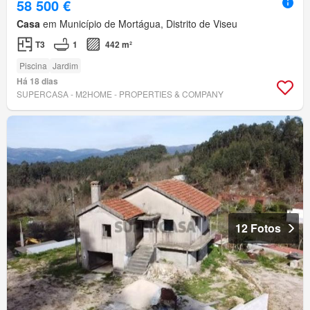
58 500 €
Casa
em Município de Mortágua, Distrito de Viseu
T3
1
442 m²
Piscina
Jardim
Há 18 dias
SUPERCASA - M2HOME - PROPERTIES & COMPANY
12 Fotos