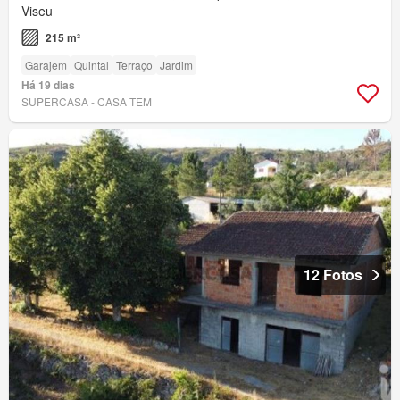
Viseu
215 m²
Garajem
Quintal
Terraço
Jardim
Há 19 dias
SUPERCASA - CASA TEM
12 Fotos