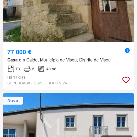
77 000 €
Casa
em Calde, Município de Viseu, Distrito de Viseu
T3
2
49 m²
Há 17 dias
SUPERCASA - ZOME GRUPO VIVA
Novo