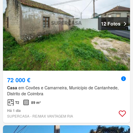
12 Fotos
72 000 €
Casa
em Covões e Camarneira, Município de Cantanhede,
Distrito de Coimbra
T2
89 m²
Há 1 dia
SUPERCASA - RE/MAX VANTAGEM RIA