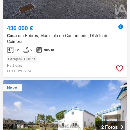
436 000 €
Casa
em Febres, Município de Cantanhede, Distrito de
Coimbra
T2
2
385 m²
Garajem
Piscina
Há 2 dias
LUXURYESTATE
Novo
12 Fotos