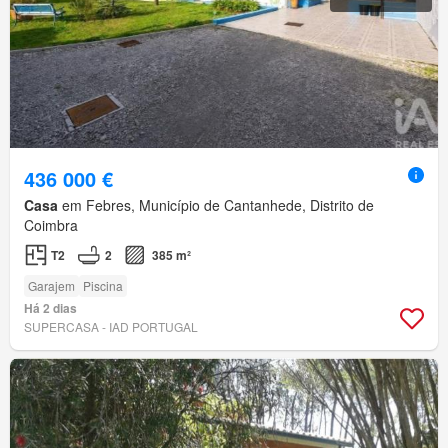
436 000 €
Casa
em Febres, Município de Cantanhede, Distrito de
Coimbra
T2
2
385 m²
Garajem
Piscina
Há 2 dias
SUPERCASA - IAD PORTUGAL