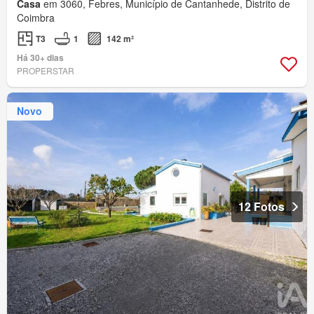
Casa
em 3060, Febres, Município de Cantanhede, Distrito de
Coimbra
T3
1
142 m²
Há 30+ dias
PROPERSTAR
Novo
12 Fotos