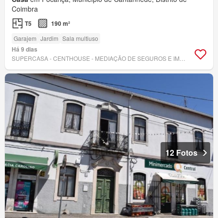
Coimbra
T5
190 m²
Garajem
Jardim
Sala multiuso
Há 9 dias
SUPERCASA - CENTHOUSE - MEDIAÇÃO DE SEGUROS E IMOBILIÁRIA, LDA
12 Fotos