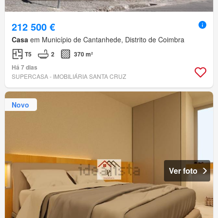
212 500 €
Casa
em Município de Cantanhede, Distrito de Coimbra
T5
2
370 m²
Há 7 dias
SUPERCASA - IMOBILIÁRIA SANTA CRUZ
Novo
Ver foto