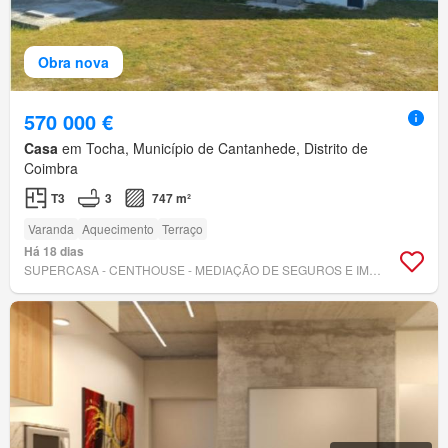
Obra nova
570 000 €
Casa
em Tocha, Município de Cantanhede, Distrito de
Coimbra
T3
3
747 m²
Varanda
Aquecimento
Terraço
Há 18 dias
SUPERCASA - CENTHOUSE - MEDIAÇÃO DE SEGUROS E IMOBILIÁRIA, LDA