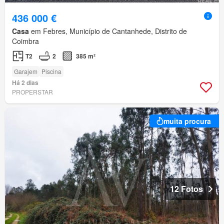
436 000 €
Casa
em Febres, Município de Cantanhede, Distrito de
Coimbra
T2
2
385 m²
Garajem
Piscina
Há 2 dias
PROPERSTAR
muita procura
12 Fotos