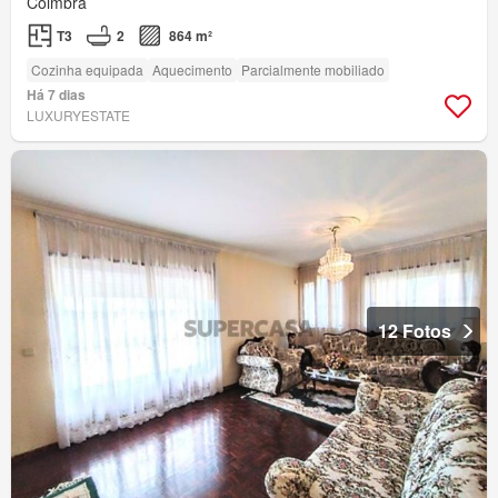
Coimbra
T3
2
864 m²
Cozinha equipada
Aquecimento
Parcialmente mobiliado
Há 7 dias
LUXURYESTATE
12 Fotos