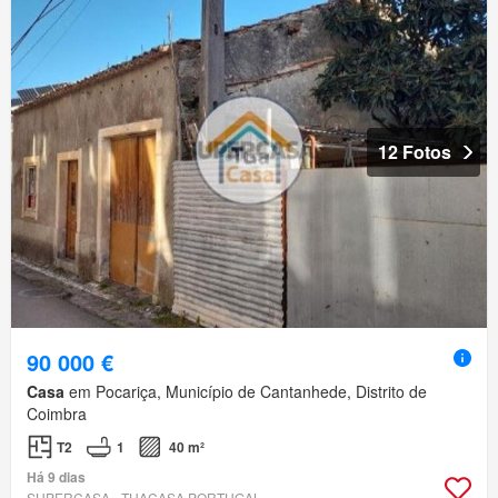
12 Fotos
90 000 €
Casa
em Pocariça, Município de Cantanhede, Distrito de
Coimbra
T2
1
40 m²
Há 9 dias
SUPERCASA - TUACASA PORTUGAL