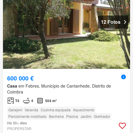
12 Fotos
600 000 €
Casa
em Febres, Município de Cantanhede, Distrito de
Coimbra
T4
4
504 m²
Garajem
Varanda
Cozinha equipada
Aquecimento
Parcialmente mobiliado
Banheira
Piscina
Jardim
Grelhador
Há 30+ dias
PROPERSTAR