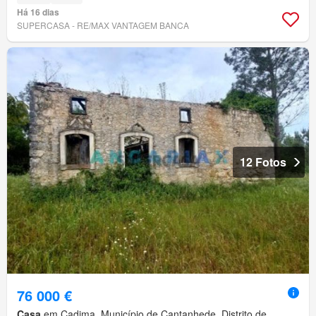
Há 16 dias
SUPERCASA - RE/MAX VANTAGEM BANCA
12 Fotos
76 000 €
Casa
em Cadima, Município de Cantanhede, Distrito de