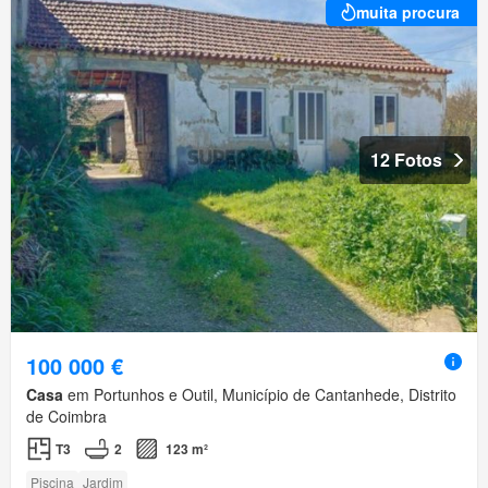
muita procura
12 Fotos
100 000 €
Casa
em Portunhos e Outil, Município de Cantanhede, Distrito
de Coimbra
T3
2
123 m²
Piscina
Jardim