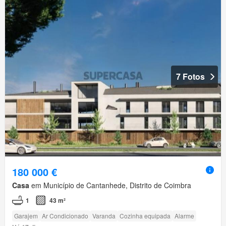
7 Fotos
180 000 €
Casa
em Município de Cantanhede, Distrito de Coimbra
1
43 m²
Garajem
Ar Condicionado
Varanda
Cozinha equipada
Alarme