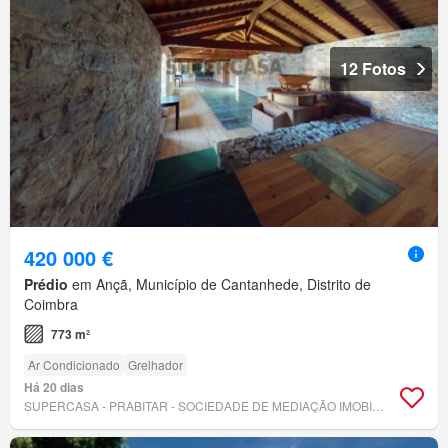
12 Fotos
420 000 €
Prédio
em Ançã, Município de Cantanhede, Distrito de
Coimbra
773 m²
Ar Condicionado
Grelhador
Há 20 dias
SUPERCASA - PRABITAR - SOCIEDADE DE MEDIAÇÃO IMOBILIÁRIA LDA