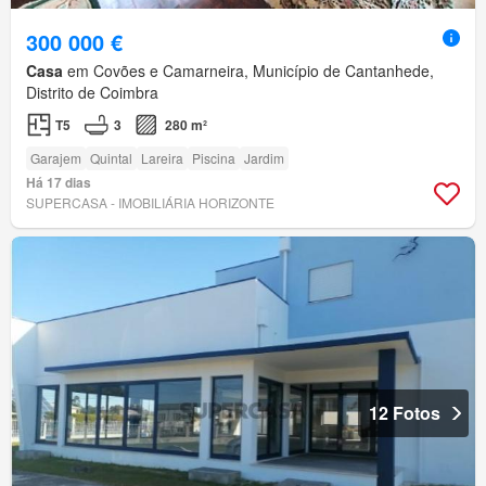
300 000 €
Casa
em Covões e Camarneira, Município de Cantanhede,
Distrito de Coimbra
T5
3
280 m²
Garajem
Quintal
Lareira
Piscina
Jardim
Há 17 dias
SUPERCASA - IMOBILIÁRIA HORIZONTE
12 Fotos