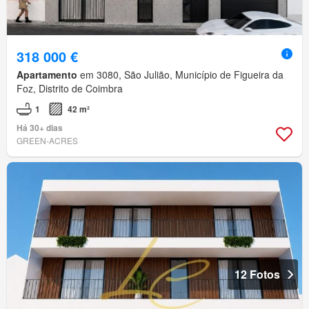
318 000 €
Apartamento
em 3080, São Julião, Município de Figueira da
Foz, Distrito de Coimbra
1
42 m²
Há 30+ dias
GREEN-ACRES
12 Fotos