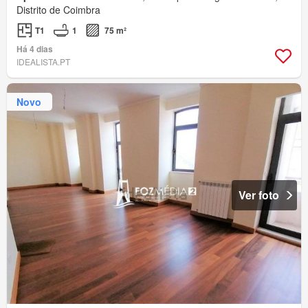
Distrito de Coimbra
T1
1
75 m²
Há 4 dias
IDEALISTA.PT
Novo
Ver foto