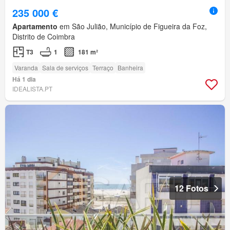
235 000 €
Apartamento
em São Julião, Município de Figueira da Foz,
Distrito de Coimbra
T3
1
181 m²
Varanda
Sala de serviços
Terraço
Banheira
Há 1 dia
IDEALISTA.PT
12 Fotos