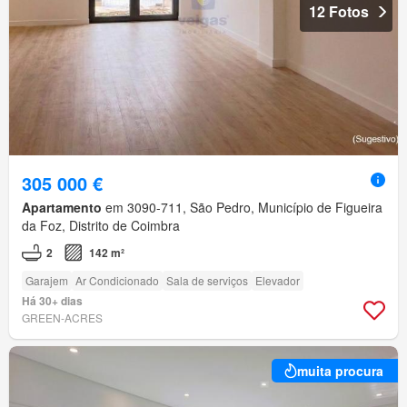
12 Fotos
305 000 €
Apartamento
em 3090-711, São Pedro, Município de Figueira
da Foz, Distrito de Coimbra
2
142 m²
Garajem
Ar Condicionado
Sala de serviços
Elevador
Há 30+ dias
GREEN-ACRES
muita procura