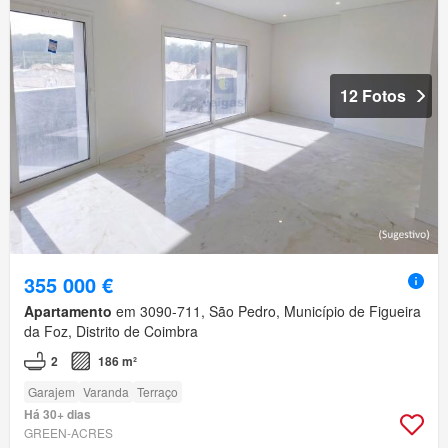
12 Fotos
355 000 €
Apartamento
em 3090-711, São Pedro, Município de Figueira
da Foz, Distrito de Coimbra
2
186 m²
Garajem
Varanda
Terraço
Há 30+ dias
GREEN-ACRES