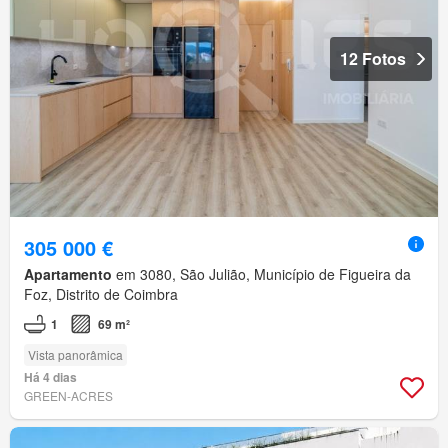
12 Fotos
305 000 €
Apartamento
em 3080, São Julião, Município de Figueira da
Foz, Distrito de Coimbra
1
69 m²
Vista panorâmica
Há 4 dias
GREEN-ACRES