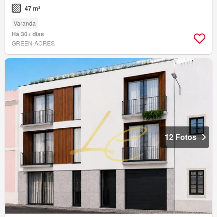
47 m²
Varanda
Há 30+ dias
GREEN-ACRES
12 Fotos