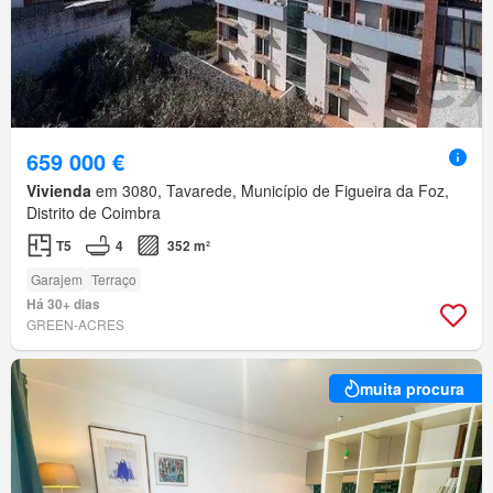
659 000 €
Vivienda
em 3080, Tavarede, Município de Figueira da Foz,
Distrito de Coimbra
T5
4
352 m²
Garajem
Terraço
Há 30+ dias
GREEN-ACRES
muita procura