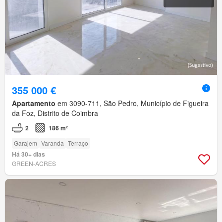
355 000 €
Apartamento
em 3090-711, São Pedro, Município de Figueira
da Foz, Distrito de Coimbra
2
186 m²
Garajem
Varanda
Terraço
Há 30+ dias
GREEN-ACRES