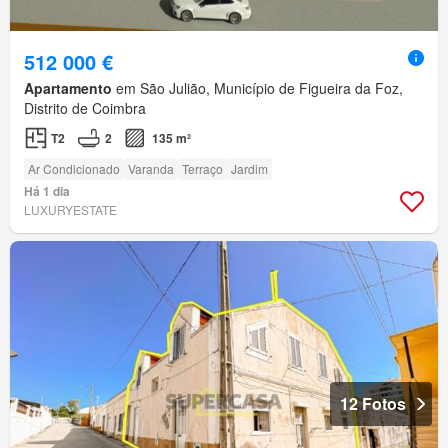
512 000 €
Apartamento
em São Julião, Município de Figueira da Foz,
Distrito de Coimbra
T2
2
135 m²
Ar Condicionado
Varanda
Terraço
Jardim
Há 1 dia
LUXURYESTATE
12 Fotos