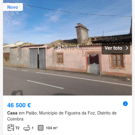
Novo
Ver foto
46 500 €
Casa
em Paião, Município de Figueira da Foz, Distrito de
Coimbra
T2
1
104 m²