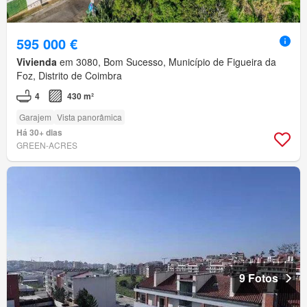
595 000 €
Vivienda
em 3080, Bom Sucesso, Município de Figueira da
Foz, Distrito de Coimbra
4
430 m²
Garajem
Vista panorâmica
Há 30+ dias
GREEN-ACRES
9 Fotos