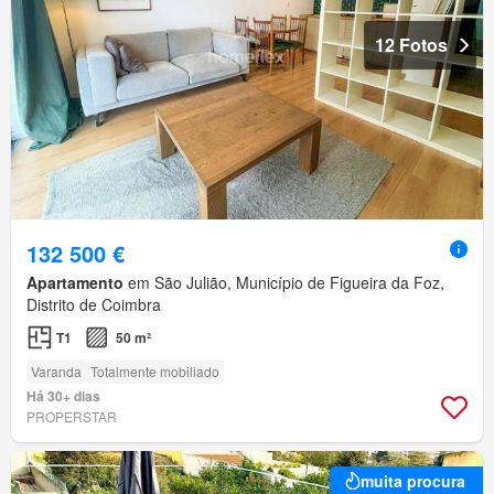
12 Fotos
132 500 €
Apartamento
em São Julião, Município de Figueira da Foz,
Distrito de Coimbra
T1
50 m²
Varanda
Totalmente mobiliado
Há 30+ dias
PROPERSTAR
muita procura