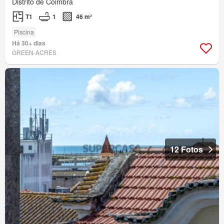
Distrito de Coimbra
T1
1
46 m²
Piscina
Há 30+ dias
GREEN-ACRES
12 Fotos