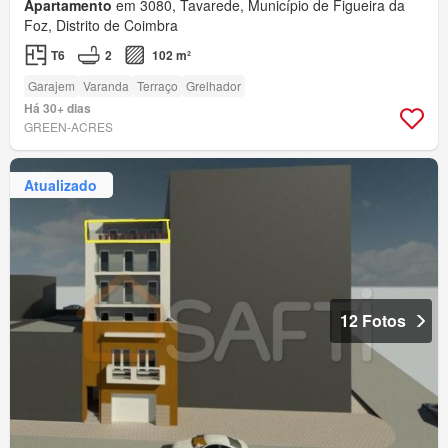
Apartamento
em 3080, Tavarede, Município de Figueira da
Foz, Distrito de Coimbra
T6
2
102 m²
Garajem
Varanda
Terraço
Grelhador
Há 30+ dias
GREEN-ACRES
Atualizado
12 Fotos