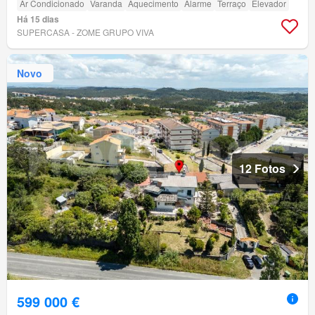
Ar Condicionado
Varanda
Aquecimento
Alarme
Terraço
Elevador
Há 15 dias
SUPERCASA - ZOME GRUPO VIVA
Novo
12 Fotos
599 000 €