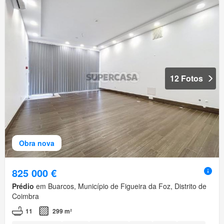
12 Fotos
Obra nova
825 000 €
Prédio
em Buarcos, Município de Figueira da Foz, Distrito de
Coimbra
11
299 m²