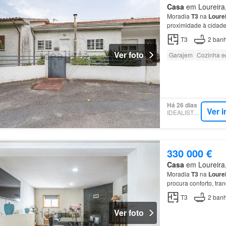
Casa
em Loureira, 
Moradia
T3
na
Loure
proximidade à cidade
T3
2
banh
Ver foto
Garajem
Cozinha e
Há 26 dias
Ver 
IDEALISTA.PT
330 000 €
Casa
em Loureira, 
Moradia
T3
na
Loure
procura conforto, tra
T3
2
banh
Ver foto