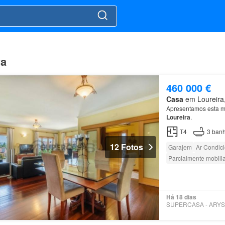
ra
460 000 €
Casa
em Loureira, 
Apresentamos esta mo
Loureira
.
T4
3
banh
12 Fotos
Garajem
Ar Condic
Parcialmente mobili
Há 18 dias