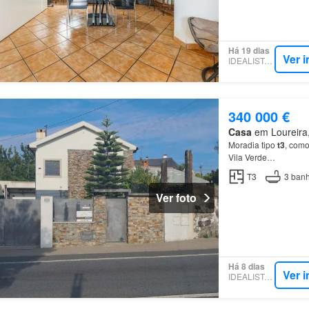
Há 19 dias
Ver 
IDEALISTA.PT
340 000 €
Casa
em Loureira, 
Moradia tipo
t3
, como
Vila Verde…
T3
3
banh
Ver foto
Há 8 dias
Ver 
IDEALISTA.PT