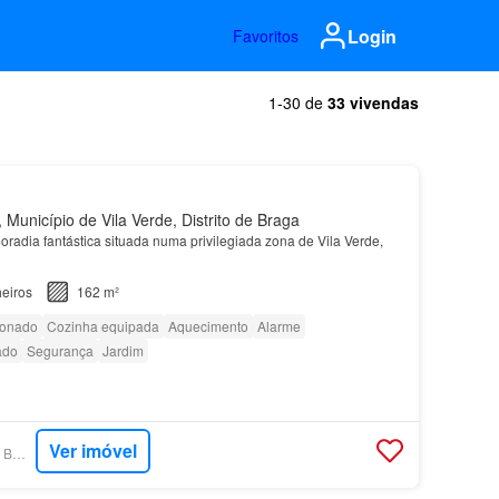
Login
Favoritos
1-30 de
33 vivendas
Município de Vila Verde, Distrito de Braga
radia fantástica situada numa privilegiada zona de Vila Verde,
eiros
162 m²
ionado
Cozinha equipada
Aquecimento
Alarme
ado
Segurança
Jardim
Ver imóvel
SUPERCASA - ARYS BRAGA CENTRO