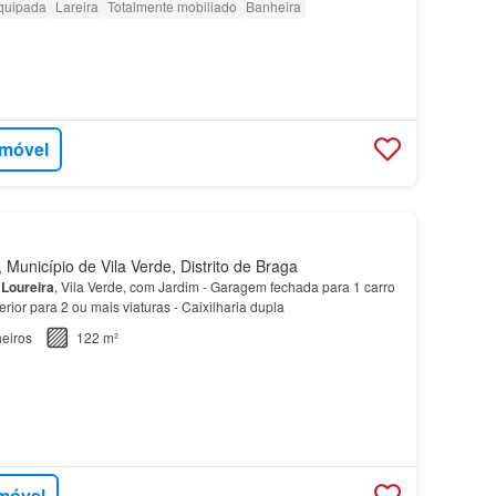
quipada
Lareira
Totalmente mobiliado
Banheira
imóvel
Município de Vila Verde, Distrito de Braga
a
Loureira
, Vila Verde, com Jardim - Garagem fechada para 1 carro
rior para 2 ou mais viaturas - Caixilharia dupla
eiros
122 m²
imóvel