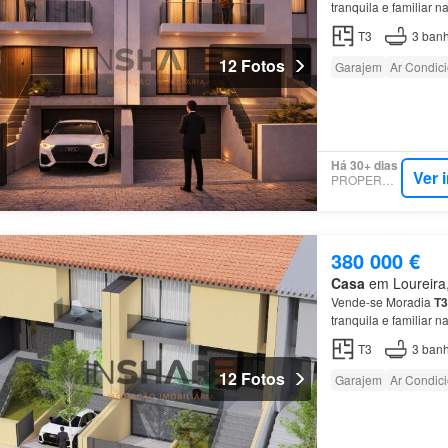
tranquila e familiar 
acessos e a curta dis
T3
3
banh
12 Fotos
Garajem
Ar Condic
Há 30+ dias
Ver 
PROPERSTAR
380 000 €
Casa
em Loureira, 
Vende-se Moradia
T3
tranquila e familiar 
acessos e a curta dis
T3
3
banh
12 Fotos
Garajem
Ar Condic