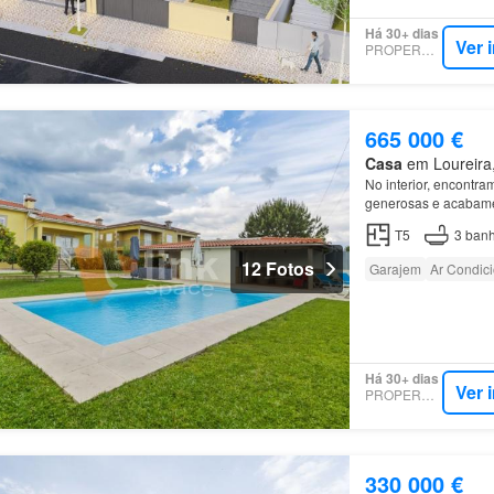
Há 30+ dias
Ver 
PROPERSTAR
665 000 €
Casa
em Loureira, 
No interior, encontr
generosas e acabame
T5
3
banh
12 Fotos
Garajem
Ar Condic
Há 30+ dias
Ver 
PROPERSTAR
330 000 €