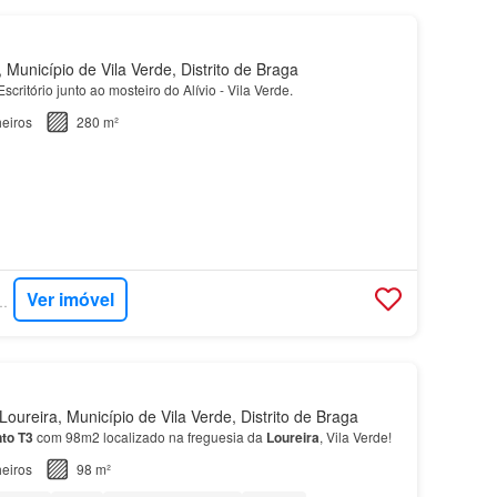
Município de Vila Verde, Distrito de Braga
scritório junto ao mosteiro do Alívio - Vila Verde.
eiros
280 m²
Ver imóvel
- GRUPO MÉRITO
oureira, Município de Vila Verde, Distrito de Braga
to
T3
com 98m2 localizado na freguesia da
Loureira
, Vila Verde!
eiros
98 m²