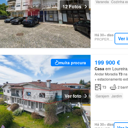
Varanda
Cozinha e
12 Fotos
Há 30+ dias
Ver 
PROPERSTAR
199 900 €
muita procura
Casa
em Loureira, 
Andar Moradia
T3
n
+ estacionamento exte
T3
2
banh
Ver foto
Garajem
Jardim
Há 30+ dias
Ver 