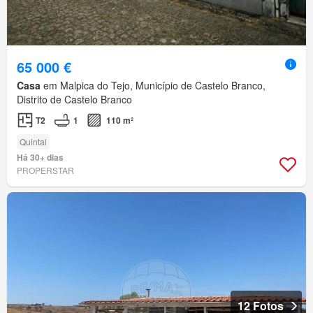
65 000 €
Casa
em Malpica do Tejo, Município de Castelo Branco,
Distrito de Castelo Branco
T2
1
110 m²
Quintal
Há 30+ dias
PROPERSTAR
12 Fotos