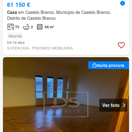
61 150 €
Casa
em Castelo Branco, Município de Castelo Branco,
Distrito de Castelo Branco
T3
2
68 m²
Varanda
Há 18 dias
SUPERCASA - PREDIMED IMOBILÍARIA
muita procura
Ver foto