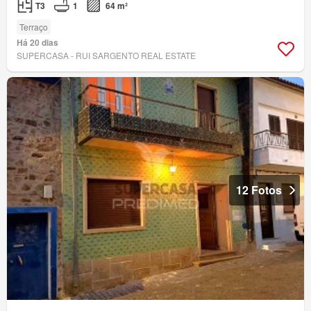
T3
1
64 m²
Terraço
Há 20 dias
SUPERCASA - RUI SARGENTO REAL ESTATE
12 Fotos