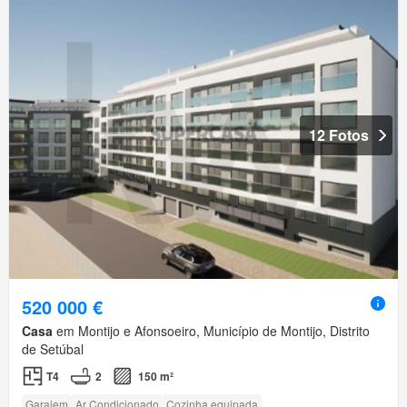
12 Fotos
520 000 €
Casa
em Montijo e Afonsoeiro, Município de Montijo, Distrito
de Setúbal
T4
2
150 m²
Garajem
Ar Condicionado
Cozinha equipada