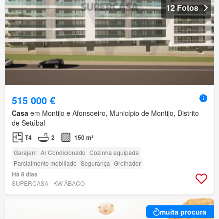
12 Fotos
515 000 €
Casa
em Montijo e Afonsoeiro, Município de Montijo, Distrito
de Setúbal
T4
2
150 m²
Garajem
Ar Condicionado
Cozinha equipada
Parcialmente mobiliado
Segurança
Grelhador
Há 8 dias
SUPERCASA - KW ÁBACO
muita procura