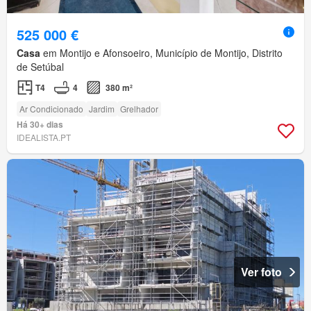
525 000 €
Casa
em Montijo e Afonsoeiro, Município de Montijo, Distrito
de Setúbal
T4
4
380 m²
Ar Condicionado
Jardim
Grelhador
Há 30+ dias
IDEALISTA.PT
Ver foto