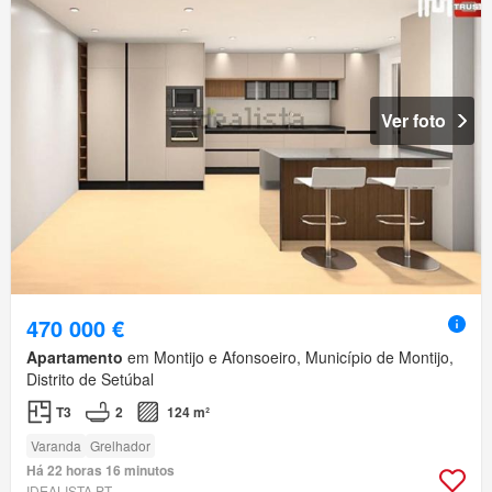
Ver foto
470 000 €
Apartamento
em Montijo e Afonsoeiro, Município de Montijo,
Distrito de Setúbal
T3
2
124 m²
Varanda
Grelhador
Há 22 horas 16 minutos
IDEALISTA.PT