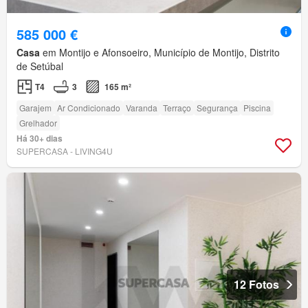
585 000 €
Casa
em Montijo e Afonsoeiro, Município de Montijo, Distrito
de Setúbal
T4
3
165 m²
Garajem
Ar Condicionado
Varanda
Terraço
Segurança
Piscina
Grelhador
Há 30+ dias
SUPERCASA - LIVING4U
12 Fotos