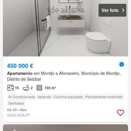
Ver foto
450 000 €
Apartamento
em Montijo e Afonsoeiro, Município de Montijo,
Distrito de Setúbal
T3
2
155 m²
Ar Condicionado
Varanda
Cozinha equipada
Parcialmente mobiliado
Grelhador
Há 30+ dias
IDEALISTA.PT