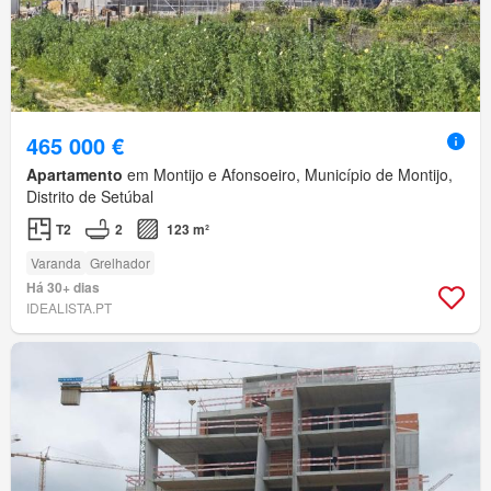
465 000 €
Apartamento
em Montijo e Afonsoeiro, Município de Montijo,
Distrito de Setúbal
T2
2
123 m²
Varanda
Grelhador
Há 30+ dias
IDEALISTA.PT