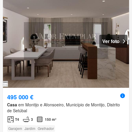
Ver foto
495 000 €
Casa
em Montijo e Afonsoeiro, Município de Montijo, Distrito
de Setúbal
T4
3
150 m²
Garajem
Jardim
Grelhador