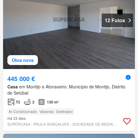
12 Fotos
Obra nova
445 000 €
Casa
em Montijo e Afonsoeiro, Município de Montijo, Distrito
de Setúbal
T3
2
130 m²
Ar Condicionado
Varanda
Grelhador
Há 22 dias
SUPERCASA - PAULA GONÇALVES - SOCIEDADE DE MEDIAÇÃO IMOBILIÁRIA