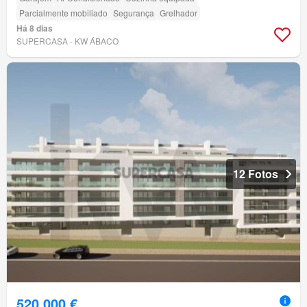
Parcialmente mobiliado
Segurança
Grelhador
Há 8 dias
SUPERCASA - KW ÁBACO
12 Fotos
520 000 €