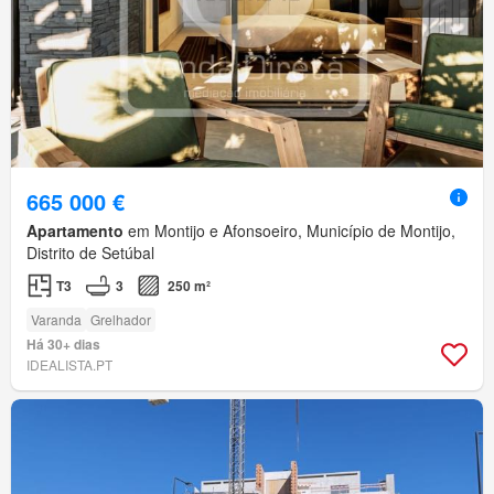
665 000 €
Apartamento
em Montijo e Afonsoeiro, Município de Montijo,
Distrito de Setúbal
T3
3
250 m²
Varanda
Grelhador
Há 30+ dias
IDEALISTA.PT