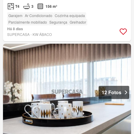
T4
3
156 m²
Garajem
Ar Condicionado
Cozinha equipada
Parcialmente mobiliado
Segurança
Grelhador
Há 8 dias
SUPERCASA - KW ÁBACO
12 Fotos