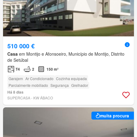
510 000 €
Casa
em Montijo e Afonsoeiro, Município de Montijo, Distrito
de Setúbal
T4
2
150 m²
Garajem
Ar Condicionado
Cozinha equipada
Parcialmente mobiliado
Segurança
Grelhador
Há 8 dias
SUPERCASA - KW ÁBACO
muita procura