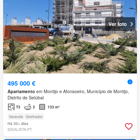
Ver foto
495 000 €
Apartamento
em Montijo e Afonsoeiro, Município de Montijo,
Distrito de Setúbal
T3
2
133 m²
Varanda
Grelhador
Há 30+ dias
IDEALISTA.PT