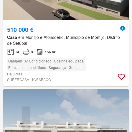
510 000 €
Casa
em Montijo e Afonsoeiro, Município de Montijo, Distrito
de Setúbal
T4
3
156 m²
Garajem
Ar Condicionado
Cozinha equipada
Parcialmente mobiliado
Segurança
Grelhador
Há 8 dias
SUPERCASA - KW ÁBACO