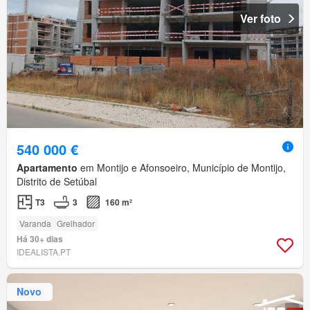
Ver foto
540 000 €
Apartamento
em Montijo e Afonsoeiro, Município de Montijo,
Distrito de Setúbal
T3
3
160 m²
Varanda
Grelhador
Há 30+ dias
IDEALISTA.PT
Novo