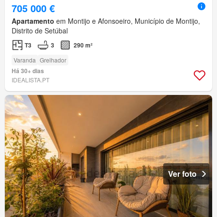
705 000 €
Apartamento
em Montijo e Afonsoeiro, Município de Montijo,
Distrito de Setúbal
T3
3
290 m²
Varanda
Grelhador
Há 30+ dias
IDEALISTA.PT
Ver foto