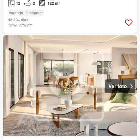
T2
2
122 m²
Varanda
Grelhador
Há 30+ dias
IDEALISTA.PT
Ver foto