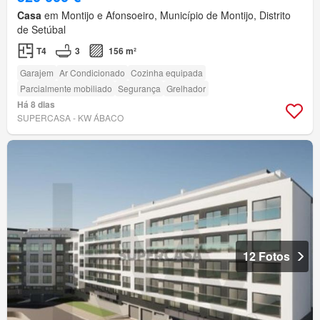
Casa
em Montijo e Afonsoeiro, Município de Montijo, Distrito
de Setúbal
T4
3
156 m²
Garajem
Ar Condicionado
Cozinha equipada
Parcialmente mobiliado
Segurança
Grelhador
Há 8 dias
SUPERCASA - KW ÁBACO
12 Fotos