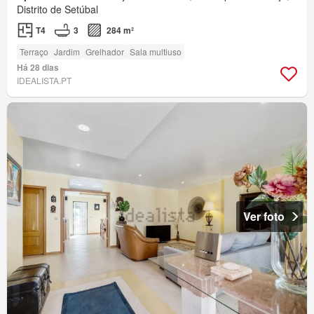
Distrito de Setúbal
T4
3
284 m²
Terraço
Jardim
Grelhador
Sala multiuso
Há 28 dias
IDEALISTA.PT
Ver foto