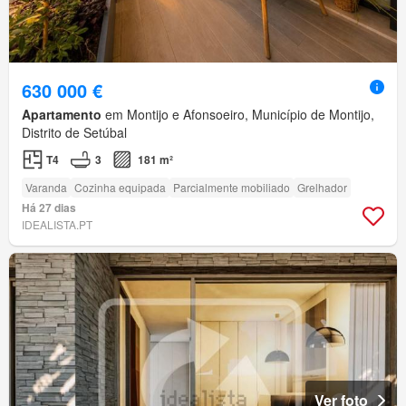
630 000 €
Apartamento
em Montijo e Afonsoeiro, Município de Montijo,
Distrito de Setúbal
T4
3
181 m²
Varanda
Cozinha equipada
Parcialmente mobiliado
Grelhador
Há 27 dias
IDEALISTA.PT
Ver foto