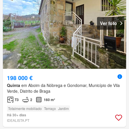
Ver foto
198 000 €
Quinta
em Aboim da Nóbrega e Gondomar, Município de Vila
Verde, Distrito de Braga
T3
2
160 m²
Totalmente mobiliado
Terraço
Jardim
Há 30+ dias
IDEALISTA.PT