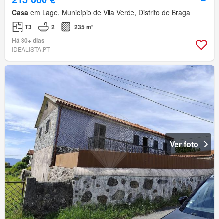
Casa
em Lage, Município de Vila Verde, Distrito de Braga
T3
2
235 m²
Há 30+ dias
IDEALISTA.PT
Ver foto