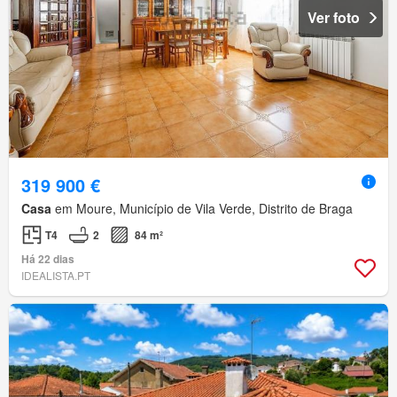
Ver foto
319 900 €
Casa
em Moure, Município de Vila Verde, Distrito de Braga
T4
2
84 m²
Há 22 dias
IDEALISTA.PT