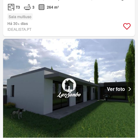
T3
3
264 m²
Sala multiuso
Há 30+ dias
IDEALISTA.PT
Ver foto