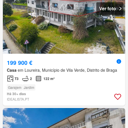
Ver foto
199 900 €
Casa
em Loureira, Município de Vila Verde, Distrito de Braga
T3
2
122 m²
Garajem
Jardim
Há 30+ dias
IDEALISTA.PT