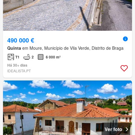
490 000 €
Quinta
em Moure, Município de Vila Verde, Distrito de Braga
T1
2
6 000 m²
Há 30+ dias
IDEALISTA.PT
Ver foto