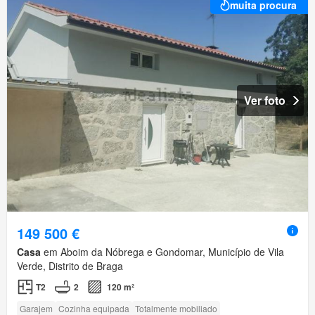
muita procura
Ver foto
149 500 €
Casa
em Aboim da Nóbrega e Gondomar, Município de Vila
Verde, Distrito de Braga
T2
2
120 m²
Garajem
Cozinha equipada
Totalmente mobiliado