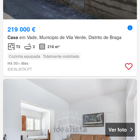
219 000 €
Casa
em Vade, Município de Vila Verde, Distrito de Braga
T3
2
216 m²
Cozinha equipada
Totalmente mobiliado
Há 30+ dias
IDEALISTA.PT
Ver foto