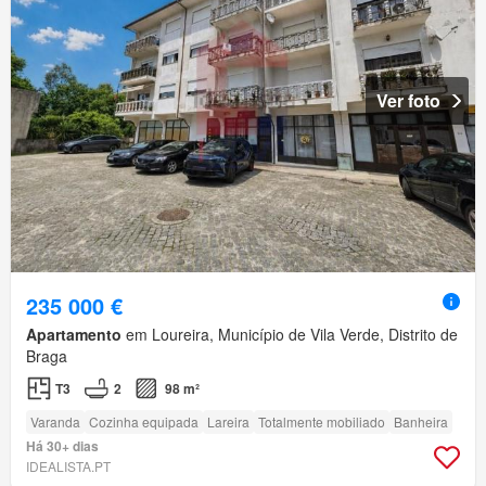
Ver foto
235 000 €
Apartamento
em Loureira, Município de Vila Verde, Distrito de
Braga
T3
2
98 m²
Varanda
Cozinha equipada
Lareira
Totalmente mobiliado
Banheira
Há 30+ dias
IDEALISTA.PT