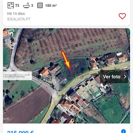
T3
3
180 m²
Há 14 dias
IDEALISTA.PT
Ver foto
215 000 €