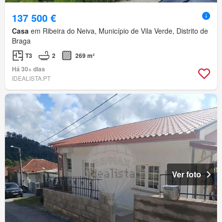
137 500 €
Casa
em Ribeira do Neiva, Município de Vila Verde, Distrito de
Braga
T3
2
269 m²
Há 30+ dias
IDEALISTA.PT
Ver foto