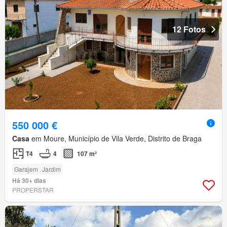
12 Fotos
550 000 €
Casa
em Moure, Município de Vila Verde, Distrito de Braga
T4
4
107 m²
Garajem
Jardim
Há 30+ dias
PROPERSTAR