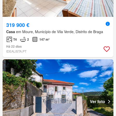
319 900 €
Casa
em Moure, Município de Vila Verde, Distrito de Braga
T4
2
147 m²
Há 22 dias
IDEALISTA.PT
Ver foto