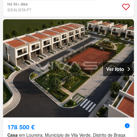
Há 30+ dias
IDEALISTA.PT
Ver foto
178 500 €
Casa
em Loureira, Município de Vila Verde, Distrito de Braga