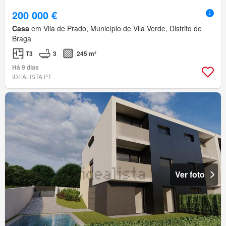
200 000 €
Casa
em Vila de Prado, Município de Vila Verde, Distrito de
Braga
T3
3
245 m²
Há 9 dias
IDEALISTA.PT
Ver foto