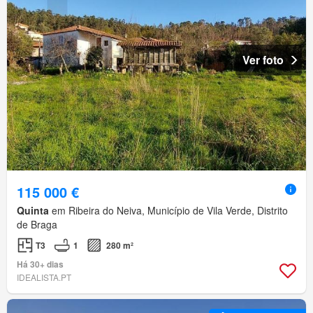
Ver foto
115 000 €
Quinta
em Ribeira do Neiva, Município de Vila Verde, Distrito
de Braga
T3
1
280 m²
Há 30+ dias
IDEALISTA.PT