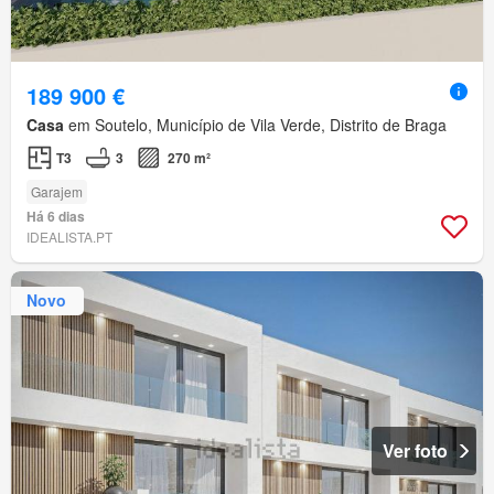
189 900 €
Casa
em Soutelo, Município de Vila Verde, Distrito de Braga
T3
3
270 m²
Garajem
Há 6 dias
IDEALISTA.PT
Novo
Ver foto