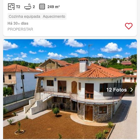
T2
2
249 m²
Cozinha equipada
Aquecimento
Há 30+ dias
PROPERSTAR
12 Fotos