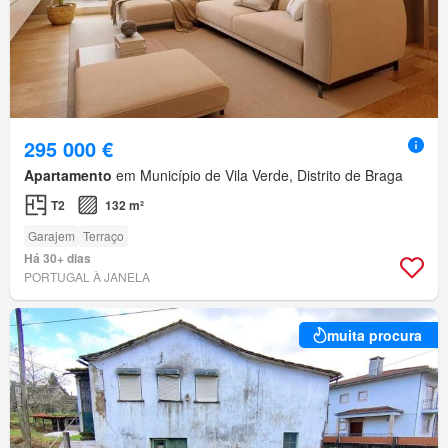
295 000 €
Apartamento
em Município de Vila Verde, Distrito de Braga
T2
132 m²
Garajem
Terraço
Há 30+ dias
PORTUGAL À JANELA
muita procura