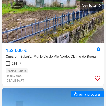
Ver foto
152 000 €
Casa
em Sabariz, Município de Vila Verde, Distrito de Braga
234 m²
Piscina
Jardim
Há 30+ dias
IDEALISTA.PT
muita procura