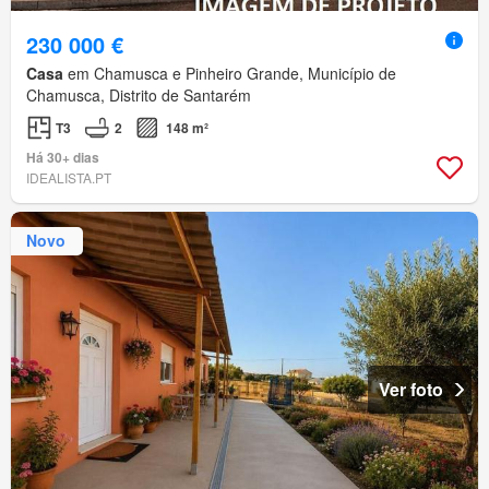
230 000 €
Casa
em Chamusca e Pinheiro Grande, Município de
Chamusca, Distrito de Santarém
T3
2
148 m²
Há 30+ dias
IDEALISTA.PT
Novo
Ver foto