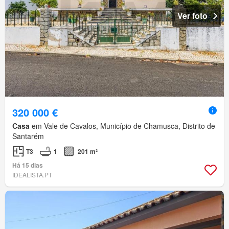
Ver foto
320 000 €
Casa
em Vale de Cavalos, Município de Chamusca, Distrito de
Santarém
T3
1
201 m²
Há 15 dias
IDEALISTA.PT