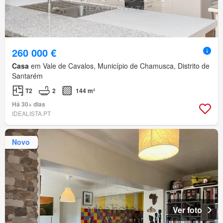
260 000 €
Casa
em Vale de Cavalos, Município de Chamusca, Distrito de
Santarém
T2
2
144 m²
Há 30+ dias
IDEALISTA.PT
Novo
Ver foto