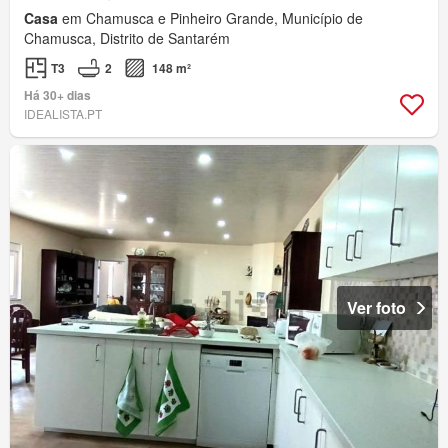
Casa
em Chamusca e Pinheiro Grande, Município de
Chamusca, Distrito de Santarém
T3
2
148 m²
Há 30+ dias
IDEALISTA.PT
Ver foto