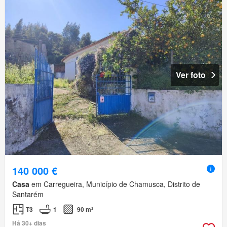
Ver foto
140 000 €
Casa
em Carregueira, Município de Chamusca, Distrito de
Santarém
T3
1
90 m²
Há 30+ dias