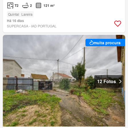
T2
2
121 m²
Quintal
Lareira
Há 16 dias
SUPERCASA - IAD PORTUGAL
muita procura
12 Fotos