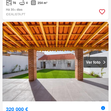
T6
4
254 m²
Há 30+ dias
IDEALISTA.PT
Ver foto
320 000 €