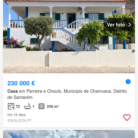
Ver foto
230 000 €
Casa
em Parreira e Chouto, Município de Chamusca, Distrito
de Santarém
T2
1
256 m²
Há 16 dias
IDEALISTA.PT