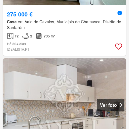
275 000 €
Casa
em Vale de Cavalos, Município de Chamusca, Distrito de
Santarém
T2
2
735 m²
Há 30+ dias
IDEALISTA.PT
Ver foto