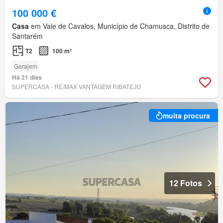
100 000 €
Casa
em Vale de Cavalos, Município de Chamusca, Distrito de
Santarém
T2
100 m²
Garajem
Há 21 dias
SUPERCASA - RE/MAX VANTAGEM RIBATEJO
muita procura
12 Fotos