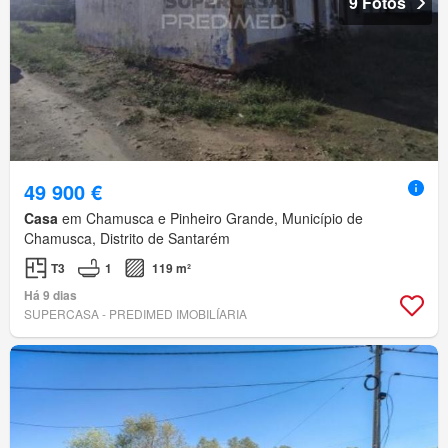
9 Fotos
49 900 €
Casa
em Chamusca e Pinheiro Grande, Município de
Chamusca, Distrito de Santarém
T3
1
119 m²
Há 9 dias
SUPERCASA - PREDIMED IMOBILÍARIA