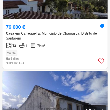
76 000 €
Casa
em Carregueira, Município de Chamusca, Distrito de
Santarém
T2
1
70 m²
Quintal
Há 5 dias
SUPERCASA