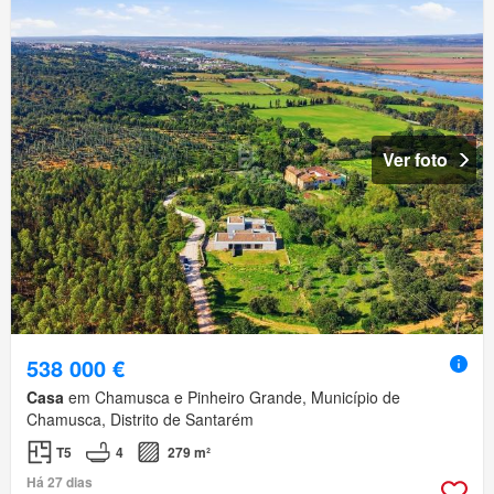
Ver foto
538 000 €
Casa
em Chamusca e Pinheiro Grande, Município de
Chamusca, Distrito de Santarém
T5
4
279 m²
Há 27 dias