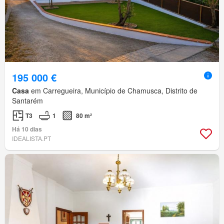
195 000 €
Casa
em Carregueira, Município de Chamusca, Distrito de
Santarém
T3
1
80 m²
Há 10 dias
IDEALISTA.PT