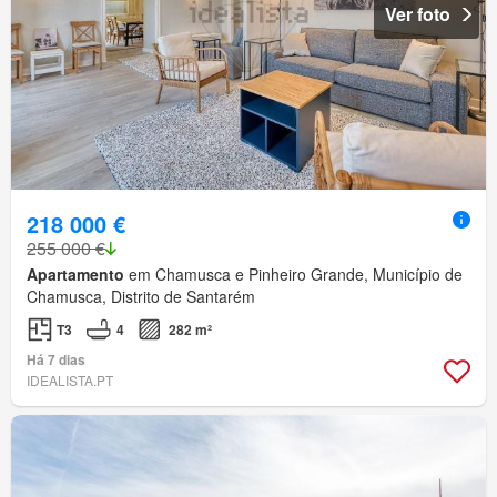
Ver foto
218 000 €
255 000 €
Apartamento
em Chamusca e Pinheiro Grande, Município de
Chamusca, Distrito de Santarém
T3
4
282 m²
Há 7 dias
IDEALISTA.PT