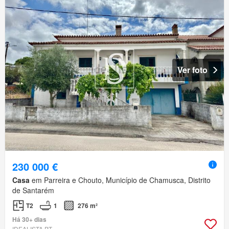
Ver foto
230 000 €
Casa
em Parreira e Chouto, Município de Chamusca, Distrito
de Santarém
T2
1
276 m²
Há 30+ dias
IDEALISTA.PT