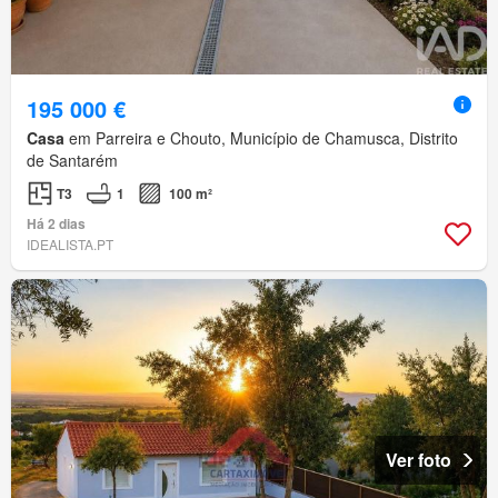
195 000 €
Casa
em Parreira e Chouto, Município de Chamusca, Distrito
de Santarém
T3
1
100 m²
Há 2 dias
IDEALISTA.PT
Ver foto