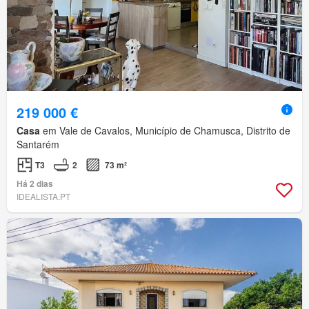
219 000 €
Casa
em Vale de Cavalos, Município de Chamusca, Distrito de
Santarém
T3
2
73 m²
Há 2 dias
IDEALISTA.PT