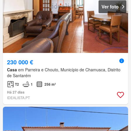
Ver foto
230 000 €
Casa
em Parreira e Chouto, Município de Chamusca, Distrito
de Santarém
T2
1
256 m²
Há 27 dias
IDEALISTA.PT