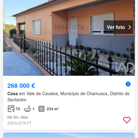
Ver foto
268 000 €
Casa
em Vale de Cavalos, Município de Chamusca, Distrito de
Santarém
T3
1
234 m²
Há 30+ dias
IDEALISTA.PT