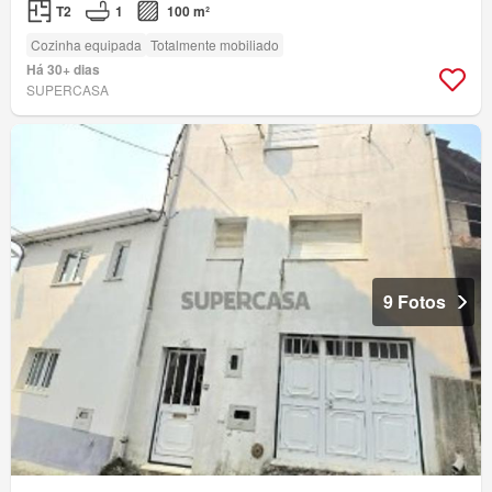
T2
1
100 m²
Cozinha equipada
Totalmente mobiliado
Há 30+ dias
SUPERCASA
9 Fotos