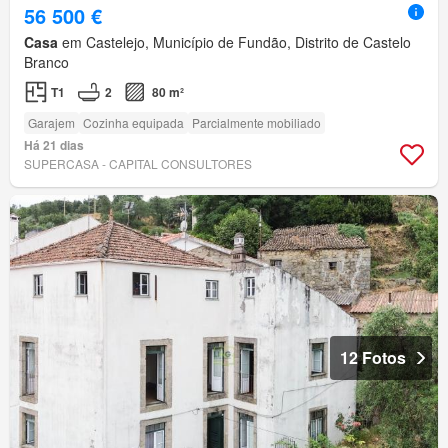
56 500 €
Casa
em Castelejo, Município de Fundão, Distrito de Castelo
Branco
T1
2
80 m²
Garajem
Cozinha equipada
Parcialmente mobiliado
Há 21 dias
SUPERCASA - CAPITAL CONSULTORES
12 Fotos