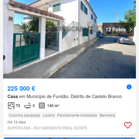
12 Fotos
225 000 €
Casa
em Município de Fundão, Distrito de Castelo Branco
T3
3
145 m²
Cozinha equipada
Lareira
Parcialmente mobiliado
Banheira
Há 19 dias
SUPERCASA - RUI SARGENTO REAL ESTATE