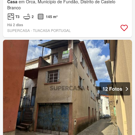
Casa
em Orca, Município de Fundão, Distrito de Castelo
Branco
T3
2
145 m²
Há 2 dias
SUPERCASA - TUACASA PORTUGAL
12 Fotos