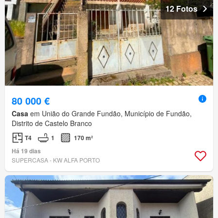
12 Fotos
80 000 €
Casa
em União do Grande Fundão, Município de Fundão,
Distrito de Castelo Branco
T4
1
170 m²
Há 19 dias
SUPERCASA - KW ALFA PORTO