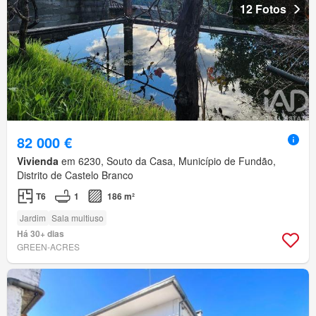
12 Fotos
82 000 €
Vivienda
em 6230, Souto da Casa, Município de Fundão,
Distrito de Castelo Branco
T6
1
186 m²
Jardim
Sala multiuso
Há 30+ dias
GREEN-ACRES