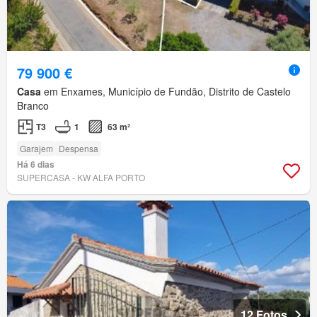
79 900 €
Casa
em Enxames, Município de Fundão, Distrito de Castelo
Branco
T3
1
63 m²
Garajem
Despensa
Há 6 dias
SUPERCASA - KW ALFA PORTO
12 Fotos