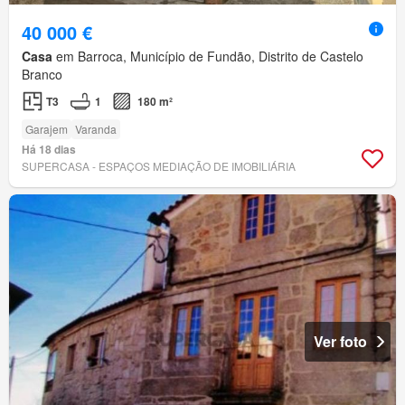
40 000 €
Casa
em Barroca, Município de Fundão, Distrito de Castelo
Branco
T3
1
180 m²
Garajem
Varanda
Há 18 dias
SUPERCASA - ESPAÇOS MEDIAÇÃO DE IMOBILIÁRIA
Ver foto