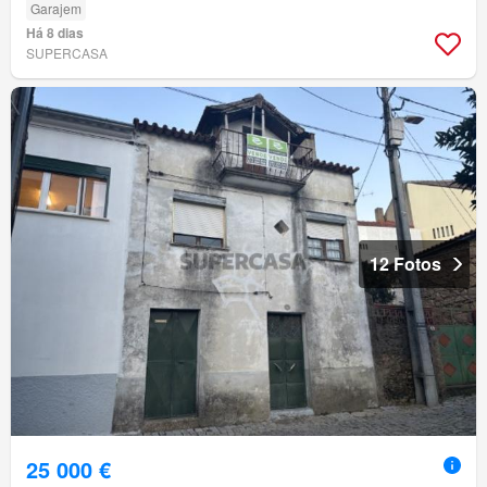
Garajem
Há 8 dias
SUPERCASA
12 Fotos
25 000 €