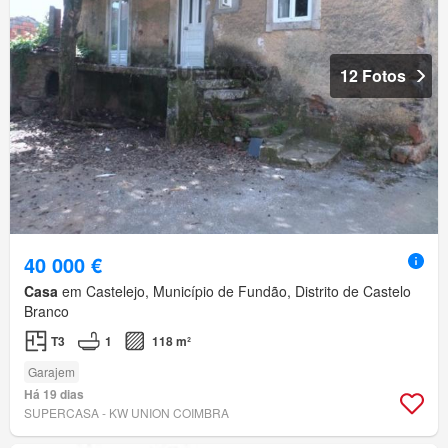
12 Fotos
40 000 €
Casa
em Castelejo, Município de Fundão, Distrito de Castelo
Branco
T3
1
118 m²
Garajem
Há 19 dias
SUPERCASA - KW UNION COIMBRA