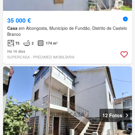
35 000 €
Casa
em Alcongosta, Município de Fundão, Distrito de Castelo
Branco
T5
2
174 m²
Há 16 dias
SUPERCASA - PREDIMED IMOBILÍARIA
12 Fotos