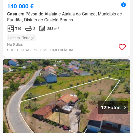
140 000 €
Casa
em Póvoa de Atalaia e Atalaia do Campo, Município de
Fundão, Distrito de Castelo Branco
T10
2
253 m²
Lareira
Terraço
Há 6 dias
SUPERCASA - PREDIMED IMOBILÍARIA
12 Fotos