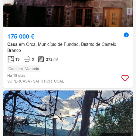
175 000 €
Casa
em Orca, Município de Fundão, Distrito de Castelo
Branco
T5
3
272 m²
Garajem
Varanda
Há 18 dias
SUPERCASA - SAFTI PORTUGAL