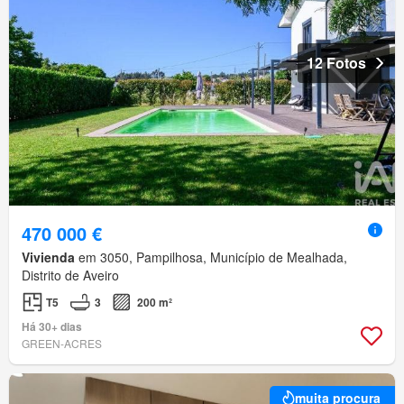
12 Fotos
470 000 €
Vivienda
em 3050, Pampilhosa, Município de Mealhada,
Distrito de Aveiro
T5
3
200 m²
Há 30+ dias
GREEN-ACRES
muita procura