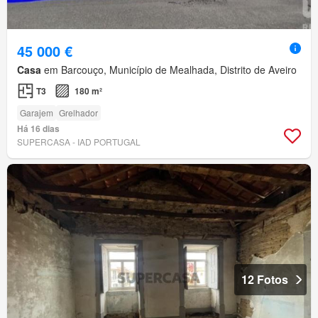
45 000 €
Casa
em Barcouço, Município de Mealhada, Distrito de Aveiro
T3
180 m²
Garajem
Grelhador
Há 16 dias
SUPERCASA - IAD PORTUGAL
12 Fotos