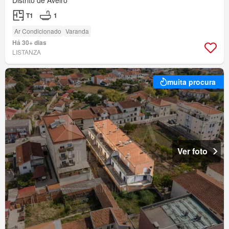
Distrito de Aveiro
T1
1
Ar Condicionado
Varanda
Há 30+ dias
LISTANZA
muita procura
Ver foto