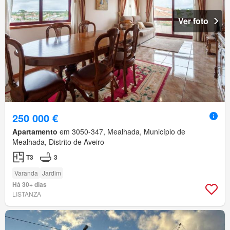
Ver foto
250 000 €
Apartamento
em 3050-347, Mealhada, Município de
Mealhada, Distrito de Aveiro
T3
3
Varanda
Jardim
Há 30+ dias
LISTANZA