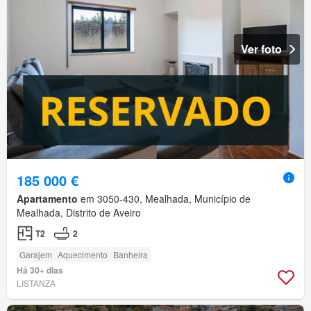
Ver foto
185 000 €
Apartamento
em 3050-430, Mealhada, Município de
Mealhada, Distrito de Aveiro
T2
2
Garajem
Aquecimento
Banheira
Há 30+ dias
LISTANZA