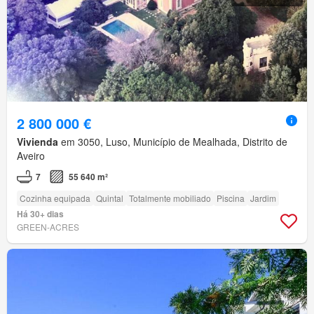
2 800 000 €
Vivienda
em 3050, Luso, Município de Mealhada, Distrito de
Aveiro
7
55 640 m²
Cozinha equipada
Quintal
Totalmente mobiliado
Piscina
Jardim
Há 30+ dias
GREEN-ACRES