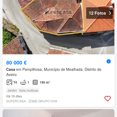
12 Fotos
80 000 €
Casa
em Pampilhosa, Município de Mealhada, Distrito de
Aveiro
T4
1
190 m²
Jardim
Sala multiuso
Há 16 dias
SUPERCASA - ZOME GRUPO VIVA