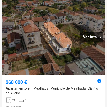
Ver foto
260 000 €
Apartamento
em Mealhada, Município de Mealhada, Distrito
de Aveiro
T2
1
Há 30+ dias