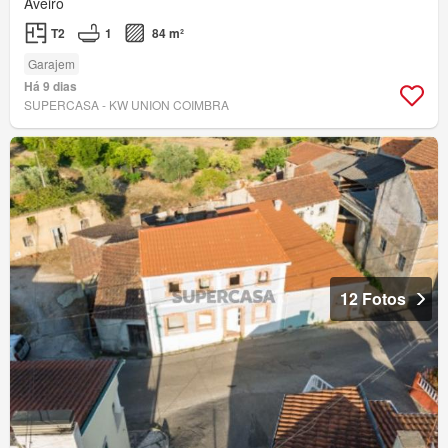
Aveiro
T2
1
84 m²
Garajem
Há 9 dias
SUPERCASA - KW UNION COIMBRA
12 Fotos