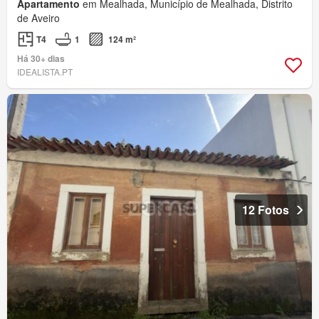
Apartamento
em Mealhada, Município de Mealhada, Distrito
de Aveiro
T4
1
124 m²
Há 30+ dias
IDEALISTA.PT
12 Fotos