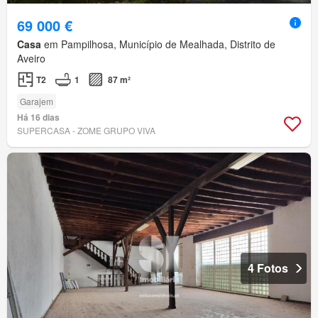
69 000 €
Casa
em Pampilhosa, Município de Mealhada, Distrito de
Aveiro
T2
1
87 m²
Garajem
Há 16 dias
SUPERCASA - ZOME GRUPO VIVA
4 Fotos