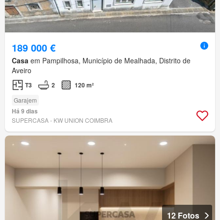
189 000 €
Casa
em Pampilhosa, Município de Mealhada, Distrito de
Aveiro
T3
2
120 m²
Garajem
Há 9 dias
SUPERCASA - KW UNION COIMBRA
12 Fotos