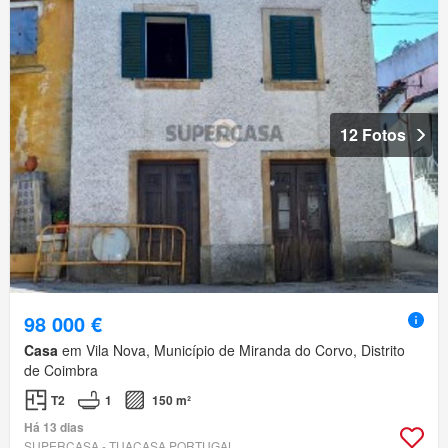
12 Fotos
98 000 €
Casa
em Vila Nova, Município de Miranda do Corvo, Distrito
de Coimbra
T2
1
150 m²
Há 13 dias
SUPERCASA - TUACASA PORTUGAL