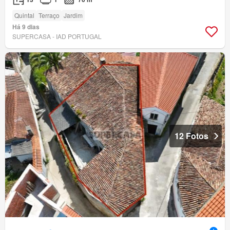
Quintal
Terraço
Jardim
Há 9 dias
SUPERCASA - IAD PORTUGAL
12 Fotos