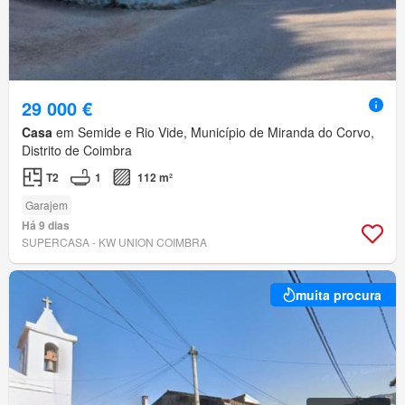
29 000 €
Casa
em Semide e Rio Vide, Município de Miranda do Corvo,
Distrito de Coimbra
T2
1
112 m²
Garajem
Há 9 dias
SUPERCASA - KW UNION COIMBRA
muita procura