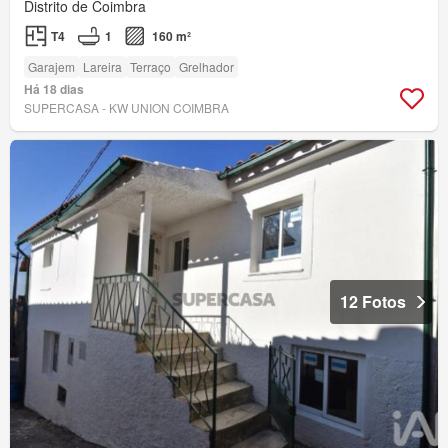
Distrito de Coimbra
T4
1
160 m²
Garajem
Lareira
Terraço
Grelhador
Há 18 dias
SUPERCASA - KW UNION COIMBRA
12 Fotos