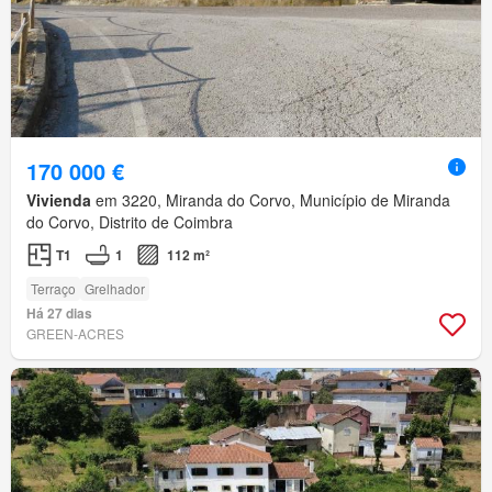
170 000 €
Vivienda
em 3220, Miranda do Corvo, Município de Miranda
do Corvo, Distrito de Coimbra
T1
1
112 m²
Terraço
Grelhador
Há 27 dias
GREEN-ACRES