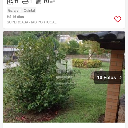
T3
1
173 m²
Garajem
Quintal
Há 16 dias
SUPERCASA - IAD PORTUGAL
10 Fotos