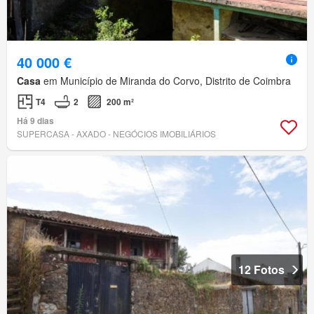
40 000 €
Casa
em Município de Miranda do Corvo, Distrito de Coimbra
T4
2
200 m²
Há 9 dias
SUPERCASA - AXADO - NEGÓCIOS IMOBILIÁRIOS
12 Fotos