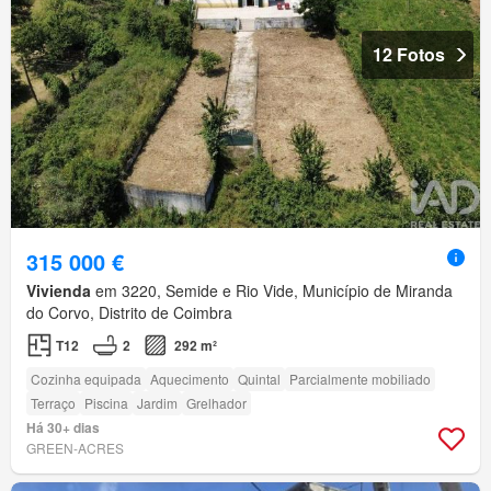
12 Fotos
315 000 €
Vivienda
em 3220, Semide e Rio Vide, Município de Miranda
do Corvo, Distrito de Coimbra
T12
2
292 m²
Cozinha equipada
Aquecimento
Quintal
Parcialmente mobiliado
Terraço
Piscina
Jardim
Grelhador
Há 30+ dias
GREEN-ACRES