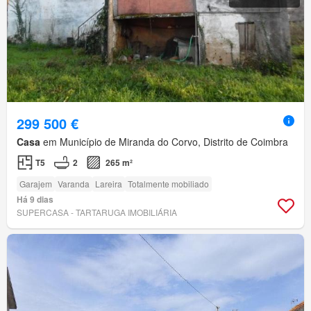
299 500 €
Casa
em Município de Miranda do Corvo, Distrito de Coimbra
T5
2
265 m²
Garajem
Varanda
Lareira
Totalmente mobiliado
Há 9 dias
SUPERCASA - TARTARUGA IMOBILIÁRIA