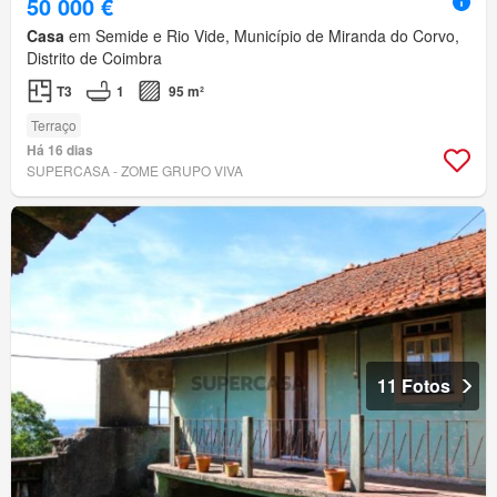
50 000 €
Casa
em Semide e Rio Vide, Município de Miranda do Corvo,
Distrito de Coimbra
T3
1
95 m²
Terraço
Há 16 dias
SUPERCASA - ZOME GRUPO VIVA
11 Fotos