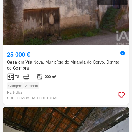
25 000 €
Casa
em Vila Nova, Município de Miranda do Corvo, Distrito
de Coimbra
T2
1
200 m²
Garajem
Varanda
Há 9 dias
SUPERCASA - IAD PORTUGAL