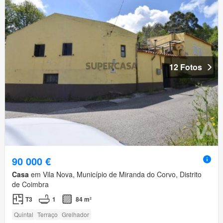
12 Fotos
90 000 €
Casa
em Vila Nova, Município de Miranda do Corvo, Distrito
de Coimbra
T3
1
84 m²
Quintal
Terraço
Grelhador