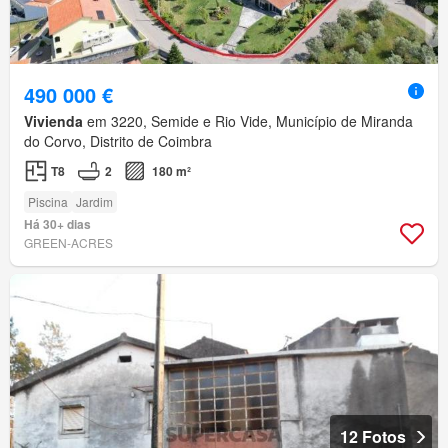
490 000 €
Vivienda
em 3220, Semide e Rio Vide, Município de Miranda
do Corvo, Distrito de Coimbra
T8
2
180 m²
Piscina
Jardim
Há 30+ dias
GREEN-ACRES
12 Fotos