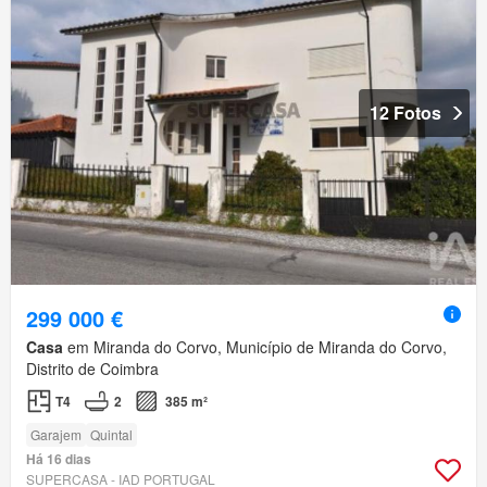
12 Fotos
299 000 €
Casa
em Miranda do Corvo, Município de Miranda do Corvo,
Distrito de Coimbra
T4
2
385 m²
Garajem
Quintal
Há 16 dias
SUPERCASA - IAD PORTUGAL