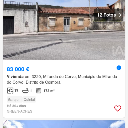
12 Fotos
83 000 €
Vivienda
em 3220, Miranda do Corvo, Município de Miranda
do Corvo, Distrito de Coimbra
T6
1
173 m²
Garajem
Quintal
Há 30+ dias
GREEN-ACRES