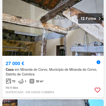
12 Fotos
27 000 €
Casa
em Miranda do Corvo, Município de Miranda do Corvo,
Distrito de Coimbra
T3
1
30 m²
Há 9 dias
SUPERCASA - KW UNION COIMBRA