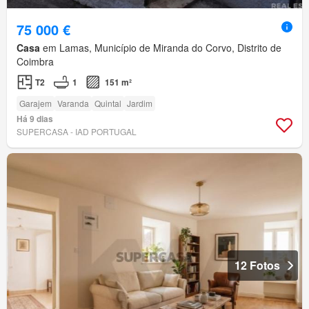
75 000 €
Casa
em Lamas, Município de Miranda do Corvo, Distrito de
Coimbra
T2
1
151 m²
Garajem
Varanda
Quintal
Jardim
Há 9 dias
SUPERCASA - IAD PORTUGAL
12 Fotos