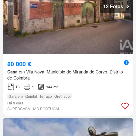
12 Fotos
80 000 €
Casa
em Vila Nova, Município de Miranda do Corvo, Distrito
de Coimbra
T3
1
144 m²
Garajem
Quintal
Terraço
Grelhador
Há 9 dias
SUPERCASA - IAD PORTUGAL