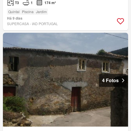
T3
1
174 m²
Quintal
Piscina
Jardim
Há 9 dias
SUPERCASA - IAD PORTUGAL
4 Fotos