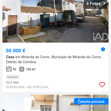
9 Fotos
56 000 €
Casa
em Miranda do Corvo, Município de Miranda do Corvo,
Distrito de Coimbra
T2
102 m²
Garajem
Há 9 dias
SUPERCASA - IAD PORTUGAL
muita procura