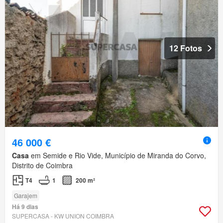
12 Fotos
46 000 €
Casa
em Semide e Rio Vide, Município de Miranda do Corvo,
Distrito de Coimbra
T4
1
200 m²
Garajem
Há 9 dias
SUPERCASA - KW UNION COIMBRA