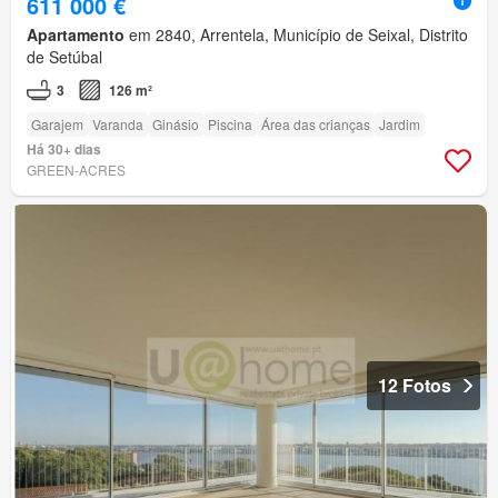
611 000 €
Apartamento
em 2840, Arrentela, Município de Seixal, Distrito
de Setúbal
3
126 m²
Garajem
Varanda
Ginásio
Piscina
Área das crianças
Jardim
Há 30+ dias
GREEN-ACRES
12 Fotos