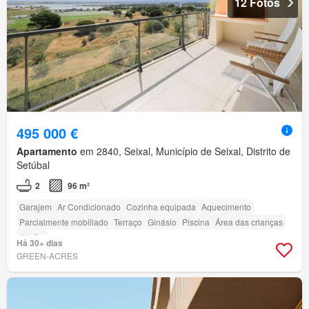
12 Fotos
495 000 €
Apartamento
em 2840, Seixal, Município de Seixal, Distrito de
Setúbal
2
96 m²
Garajem
Ar Condicionado
Cozinha equipada
Aquecimento
Parcialmente mobiliado
Terraço
Ginásio
Piscina
Área das crianças
Jardim
Há 30+ dias
GREEN-ACRES