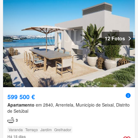
12 Fotos
599 500 €
Apartamento
em 2840, Arrentela, Município de Seixal, Distrito
de Setúbal
3
Varanda
Terraço
Jardim
Grelhador
Há 18 dias