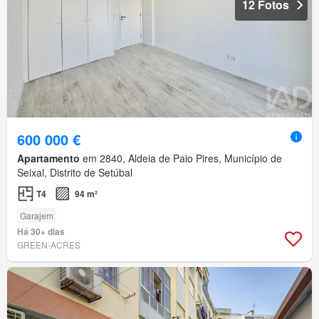
12 Fotos
600 000 €
Apartamento
em 2840, Aldeia de Paio Pires, Município de
Seixal, Distrito de Setúbal
T4
94 m²
Garajem
Há 30+ dias
GREEN-ACRES