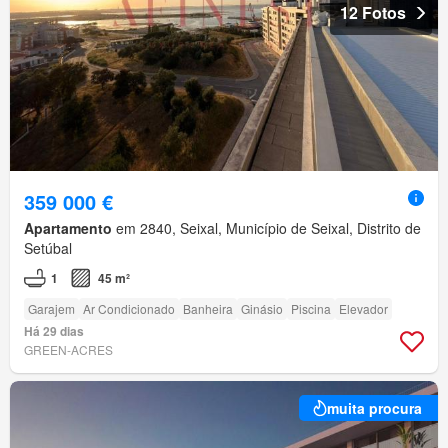
12 Fotos
359 000 €
Apartamento
em 2840, Seixal, Município de Seixal, Distrito de
Setúbal
1
45 m²
Garajem
Ar Condicionado
Banheira
Ginásio
Piscina
Elevador
Há 29 dias
GREEN-ACRES
muita procura