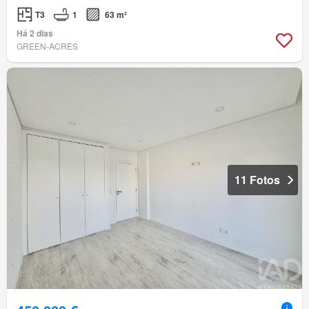
T3
1
63 m²
Há 2 dias
GREEN-ACRES
11 Fotos