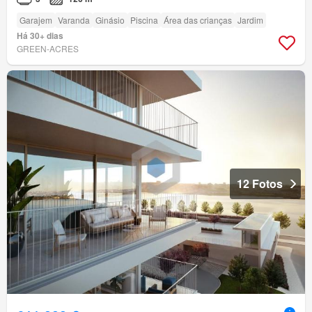
Garajem
Varanda
Ginásio
Piscina
Área das crianças
Jardim
Há 30+ dias
GREEN-ACRES
12 Fotos