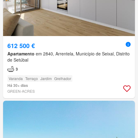
612 500 €
Apartamento
em 2840, Arrentela, Município de Seixal, Distrito
de Setúbal
3
Varanda
Terraço
Jardim
Grelhador
Há 30+ dias
GREEN-ACRES