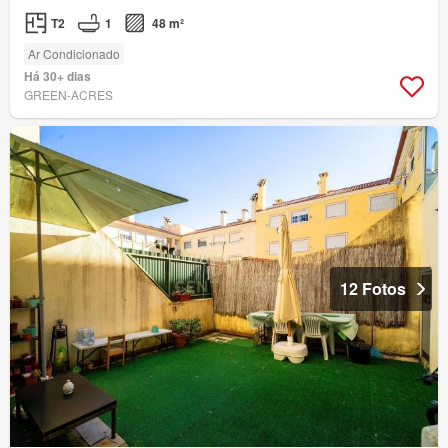
T2
1
48 m²
Ar Condicionado
Há 30+ dias
GREEN-ACRES
12 Fotos