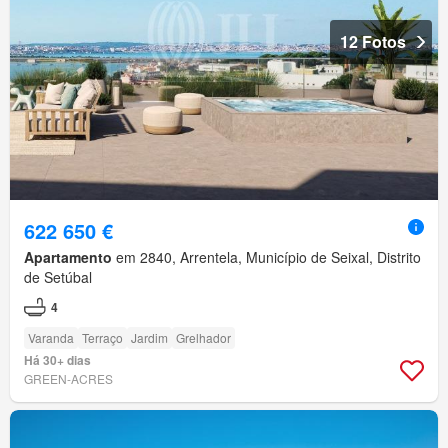
12 Fotos
622 650 €
Apartamento
em 2840, Arrentela, Município de Seixal, Distrito
de Setúbal
4
Varanda
Terraço
Jardim
Grelhador
Há 30+ dias
GREEN-ACRES