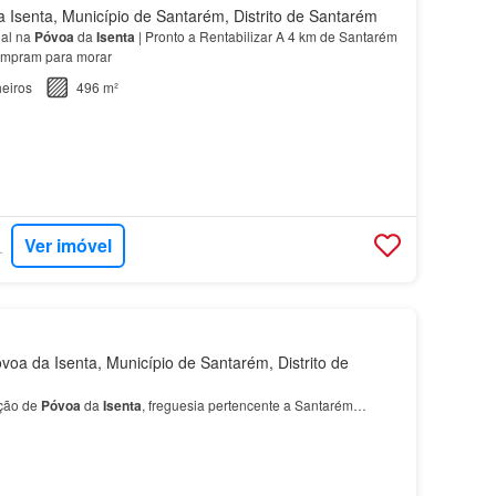
Isenta, Município de Santarém, Distrito de Santarém
al na
Póvoa
da
Isenta
| Pronto a Rentabilizar A 4 km de Santarém
ompram para morar
eiros
496 m²
Ver imóvel
RTUGAL
oa da Isenta, Município de Santarém, Distrito de
ção de
Póvoa
da
Isenta
, freguesia pertencente a Santarém…