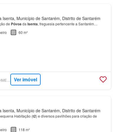
Isenta, Município de Santarém, Distrito de Santarém
ção de
Póvoa
da
Isenta
, freguesia pertencente a Santarém…
eiro
60 m²
Ver imóvel
SUPERCASA - PREDIMED IMOBILÍARIA
Isenta, Município de Santarém, Distrito de Santarém
pequena Habitação (
t2
) e diversos pavilhões para criação de
eiro
118 m²