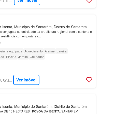
Ver imóvel
SUPERCASA - FALCÃO REAL ESTATE AGENCY
Isenta, Município de Santarém, Distrito de Santarém
a conjuga a autenticidade da arquitetura regional com o conforto e
ma residência contemporânea…
²
zinha equipada
Aquecimento
Alarme
Lareira
ado
Piscina
Jardim
Grelhador
Ver imóvel
SUPERCASA - CENTURY 21 REALTY ART M&J
Isenta, Município de Santarém, Distrito de Santarém
A DE 15 HECTARES |
PÓVOA
DA
ISENTA
, SANTARÉM