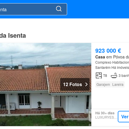
da Isenta
923 000 €
Casa
em Póvoa da 
Complexo Habitacion
Santarém Há imóveis
T8
3
banh
12 Fotos
Garajem
Lareira
Há 30+ dias
Ver
LUXURYESTATE