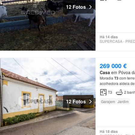
12 Fotos
Há 14 dias
269 000 €
Casa
em Póvoa da 
Moradia
T3
com terr
acolhedora aldeia d
T3
2
banh
12 Fotos
Garajem
Jardim
Há 18 dias