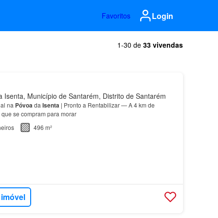
Login
Favoritos
1-30 de
33 vivendas
Isenta, Município de Santarém, Distrito de Santarém
al na
Póvoa
da
Isenta
| Pronto a Rentabilizar — A 4 km de
 que se compram para morar
eiros
496 m²
 imóvel