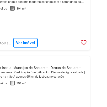
erfeito onde o conforto moderno se funde com a serenidade da
eiros
304 m²
Ver imóvel
SUPERCASA - FALCÃO REAL ESTATE AGENCY
Isenta, Município de Santarém, Distrito de Santarém
pendente | Certificação Energética A+ | Piscina de água salgada |
ve na mão A apenas 65 km de Lisboa, no coração
eiros
291 m²