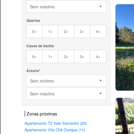
Sem máximo
Quartos
0+
1+
2+
3+
4+
Casas de banho
0+
1+
2+
3+
4+
Área/m²
Sem mínimo
Sem máximo
Zonas próximas
Apartamento T2 Vale Santarém (20)
Apartamento Vila Chã Ourique (11)