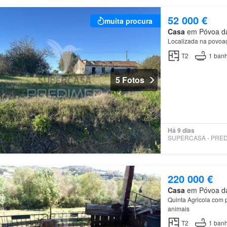
52 000 €
muita procura
Casa
em Póvoa da 
Localizada na povoa
T2
1
banh
5 Fotos
Há 9 dias
220 000 €
Casa
em Póvoa da 
Quinta Agricola com 
animais
T2
1
banh