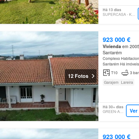
Há 13 dias
SUPERCASA - KW ÁBACO
923 000 €
Vivienda
em 2005,
Santarém
Complexo Habitacion
Santarém Há imóveis
T10
3
ban
12 Fotos
Garajem
Lareira
Há 30+ dias
Ver
GREEN-ACRES
923 000 €