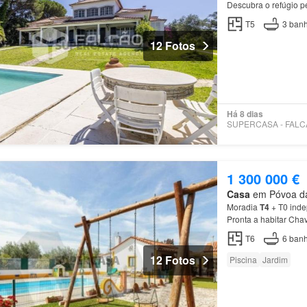
Descubra o refúgio p
natureza…
T5
3
banh
12 Fotos
Há 8 dias
1 300 000 €
Casa
em Póvoa da 
Moradia
T4
+ T0 inde
Pronta a habitar Cha
T6
6
banh
12 Fotos
Piscina
Jardim