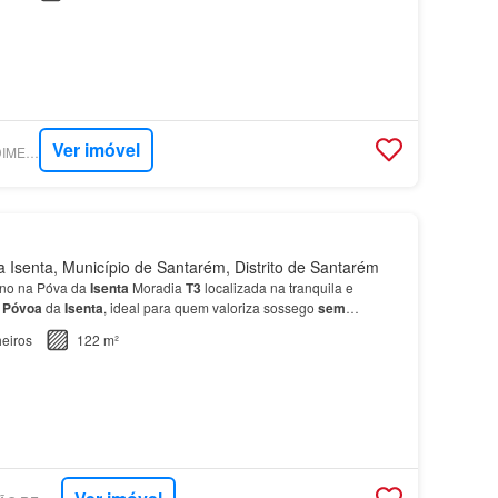
Ver imóvel
SUPERCASA - PREDIMED IMOBILÍARIA
Isenta, Município de Santarém, Distrito de Santarém
eno na Póva da
Isenta
Moradia
T3
localizada na tranquila e
e
Póvoa
da
Isenta
, ideal para quem valoriza sossego
sem
…
eiros
122 m²