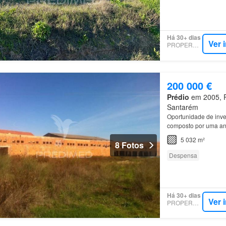
Há 30+ dias
Ver 
PROPERSTAR
200 000 €
Prédio
em 2005, Pó
Santarém
Oportunidade de inv
composto por uma ant
5 032 m²
8 Fotos
Despensa
Há 30+ dias
Ver 
PROPERSTAR