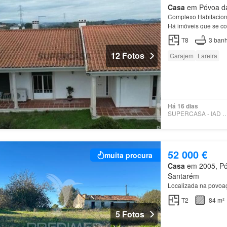
Casa
em Póvoa da 
Complexo Habitacion
Há imóveis que se c
T8
3
banh
12 Fotos
Garajem
Lareira
Há 16 dias
SUPERCASA - IAD PO
52 000 €
muita procura
Casa
em 2005, Póv
Santarém
Localizada na povoa
T2
84 m²
5 Fotos