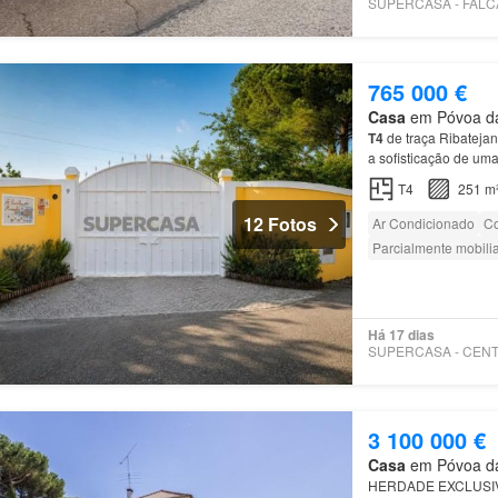
765 000 €
Casa
em Póvoa da 
T4
de traça Ribatejan
a sofisticação de u
T4
251 m
12 Fotos
Ar Condicionado
Co
Parcialmente mobili
Há 17 dias
3 100 000 €
Casa
em Póvoa da 
HERDADE EXCLUSIV