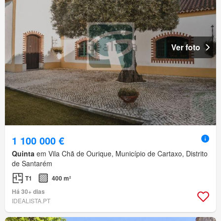
Ver foto
1 100 000 €
Quinta
em Vila Chã de Ourique, Município de Cartaxo, Distrito
de Santarém
T1
400 m²
Há 30+ dias
IDEALISTA.PT