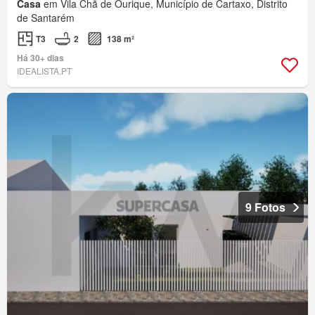
Casa
em Vila Chã de Ourique, Município de Cartaxo, Distrito
de Santarém
T3
2
138 m²
Há 30+ dias
IDEALISTA.PT
9 Fotos