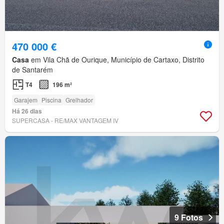
470 000 €
Casa
em Vila Chã de Ourique, Município de Cartaxo, Distrito
de Santarém
T4
196 m²
Garajem
Piscina
Grelhador
Há 26 dias
SUPERCASA - RE/MAX VANTAGEM IV
9 Fotos