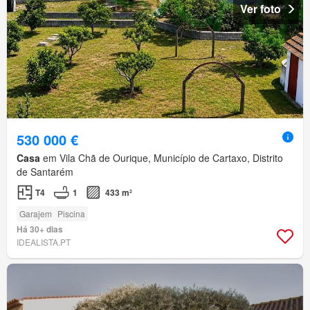
Ver foto
530 000 €
Casa
em Vila Chã de Ourique, Município de Cartaxo, Distrito
de Santarém
T4
1
433 m²
Garajem
Piscina
Há 30+ dias
IDEALISTA.PT