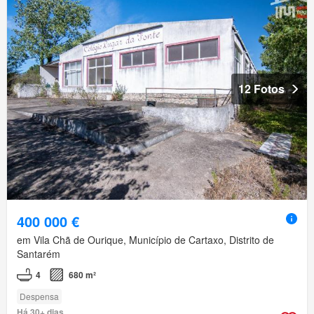
12 Fotos
400 000 €
em Vila Chã de Ourique, Município de Cartaxo, Distrito de
Santarém
4
680 m²
Despensa
Há 30+ dias