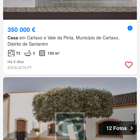
350 000 €
Casa
em Cartaxo e Vale da Pinta, Município de Cartaxo,
Distrito de Santarém
T3
3
150 m²
Há 8 dias
IDEALISTA.PT
12 Fotos