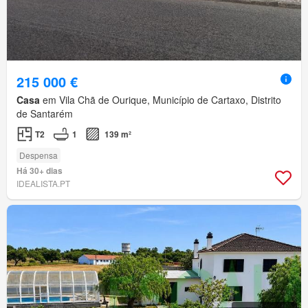
215 000 €
Casa
em Vila Chã de Ourique, Município de Cartaxo, Distrito
de Santarém
T2
1
139 m²
Despensa
Há 30+ dias
IDEALISTA.PT