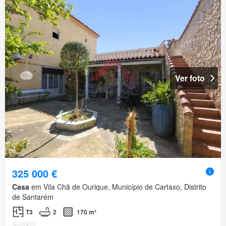
Ver foto
325 000 €
Casa
em Vila Chã de Ourique, Município de Cartaxo, Distrito
de Santarém
T3
2
170 m²