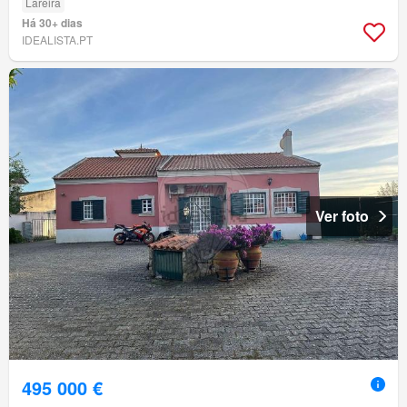
Lareira
Há 30+ dias
IDEALISTA.PT
Ver foto
495 000 €