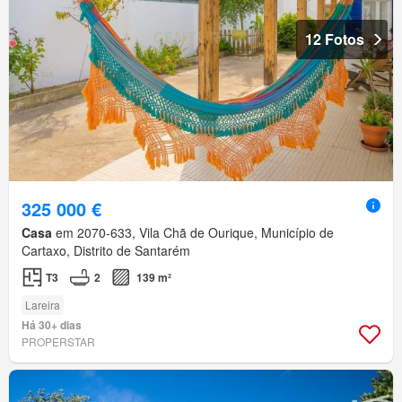
12 Fotos
325 000 €
Casa
em 2070-633, Vila Chã de Ourique, Município de
Cartaxo, Distrito de Santarém
T3
2
139 m²
Lareira
Há 30+ dias
PROPERSTAR