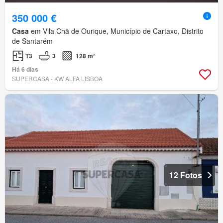
350 000 €
Casa
em Vila Chã de Ourique, Município de Cartaxo, Distrito
de Santarém
T3
3
128 m²
Há 6 dias
SUPERCASA - KW ALFA LISBOA
12 Fotos