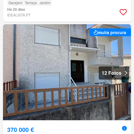
Garajem
Terraço
Jardim
Há 26 dias
IDEALISTA.PT
muita procura
12 Fotos
370 000 €