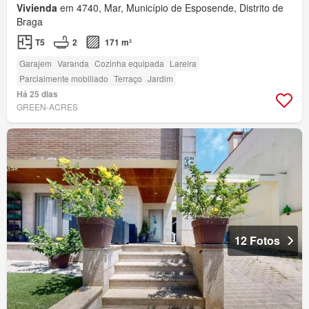
Vivienda
em 4740, Mar, Município de Esposende, Distrito de
Braga
T5
2
171 m²
Garajem
Varanda
Cozinha equipada
Lareira
Parcialmente mobiliado
Terraço
Jardim
Há 25 dias
GREEN-ACRES
12 Fotos