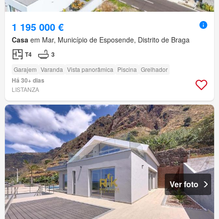
1 195 000 €
Casa
em Mar, Município de Esposende, Distrito de Braga
T4
3
Garajem
Varanda
Vista panorâmica
Piscina
Grelhador
Há 30+ dias
LISTANZA
Ver foto