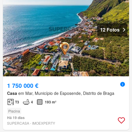
12 Fotos
1 750 000 €
Casa
em Mar, Município de Esposende, Distrito de Braga
T3
4
193 m²
Piscina
Há 19 dias
SUPERCASA - IMOEXPERTY