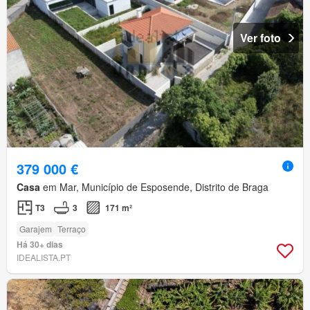
Ver foto
379 000 €
Casa
em Mar, Município de Esposende, Distrito de Braga
T3
3
171 m²
Garajem
Terraço
Há 30+ dias
IDEALISTA.PT