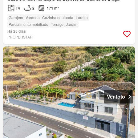
T4
2
171 m²
Garajem
Varanda
Cozinha equipada
Lareira
Parcialmente mobiliado
Terraço
Jardim
Há 25 dias
PROPERSTAR
Ver foto