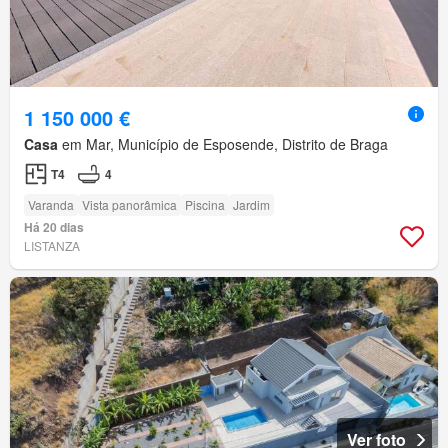
1 150 000 €
Casa
em Mar, Município de Esposende, Distrito de Braga
T4
4
Varanda
Vista panorâmica
Piscina
Jardim
Há 20 dias
LISTANZA
Ver foto