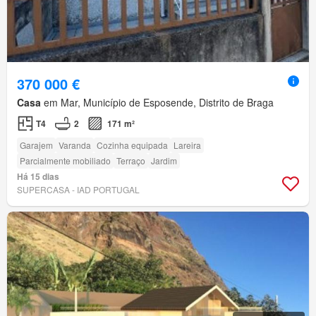
370 000 €
Casa
em Mar, Município de Esposende, Distrito de Braga
T4
2
171 m²
Garajem
Varanda
Cozinha equipada
Lareira
Parcialmente mobiliado
Terraço
Jardim
Há 15 dias
SUPERCASA - IAD PORTUGAL