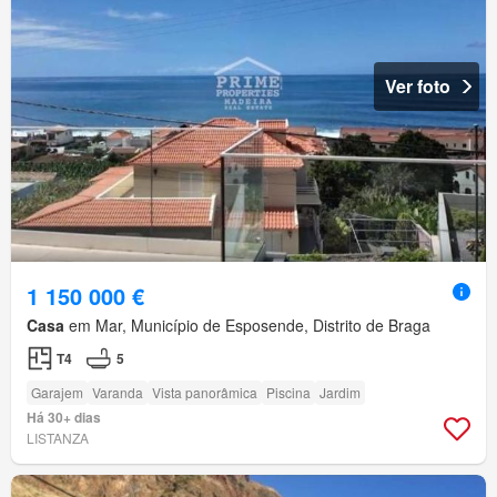
Ver foto
1 150 000 €
Casa
em Mar, Município de Esposende, Distrito de Braga
T4
5
Garajem
Varanda
Vista panorâmica
Piscina
Jardim
Há 30+ dias
LISTANZA