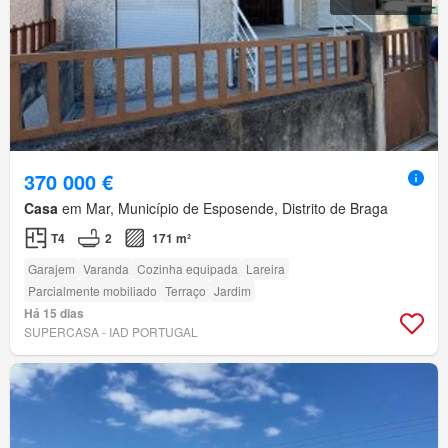
370 000 €
Casa
em Mar, Município de Esposende, Distrito de Braga
T4
2
171 m²
Garajem
Varanda
Cozinha equipada
Lareira
Parcialmente mobiliado
Terraço
Jardim
Há 15 dias
SUPERCASA - IAD PORTUGAL