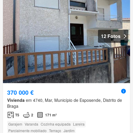
12 Fotos
370 000 €
Vivienda
em 4740, Mar, Município de Esposende, Distrito de
Braga
T5
2
171 m²
Garajem
Varanda
Cozinha equipada
Lareira
Parcialmente mobiliado
Terraço
Jardim