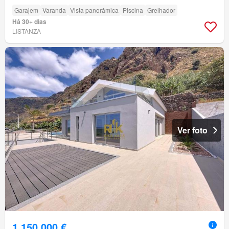
Garajem
Varanda
Vista panorâmica
Piscina
Grelhador
Há 30+ dias
LISTANZA
Ver foto
1 150 000 €