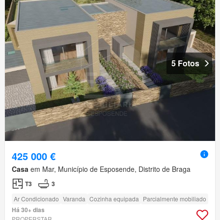
5 Fotos
425 000 €
Casa
em Mar, Município de Esposende, Distrito de Braga
T3
3
Ar Condicionado
Varanda
Cozinha equipada
Parcialmente mobiliado
Há 30+ dias
PROPERSTAR