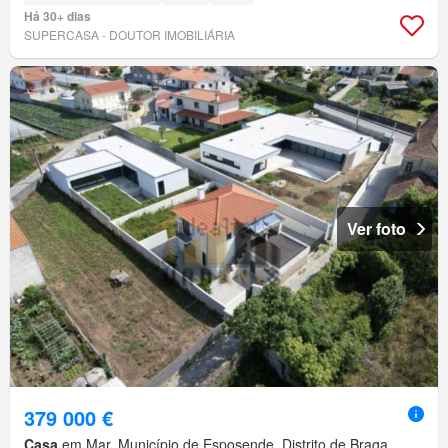
Há 30+ dias
SUPERCASA - DOUTOR IMOBILIÁRIA
Ver foto
379 000 €
Casa
em Mar, Município de Esposende, Distrito de Braga