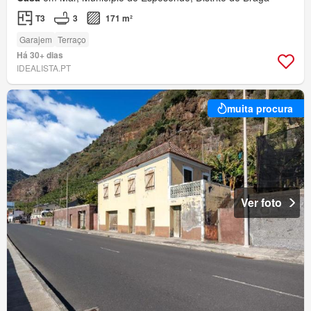
T3
3
171 m²
Garajem
Terraço
Há 30+ dias
IDEALISTA.PT
muita procura
Ver foto