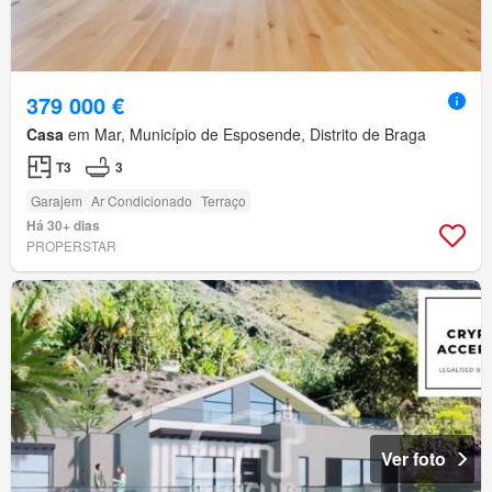
379 000 €
Casa
em Mar, Município de Esposende, Distrito de Braga
T3
3
Garajem
Ar Condicionado
Terraço
Há 30+ dias
PROPERSTAR
Ver foto