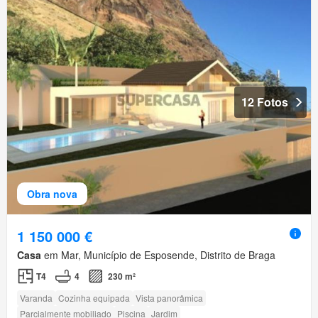
12 Fotos
Obra nova
1 150 000 €
Casa
em Mar, Município de Esposende, Distrito de Braga
T4
4
230 m²
Varanda
Cozinha equipada
Vista panorâmica
Parcialmente mobiliado
Piscina
Jardim