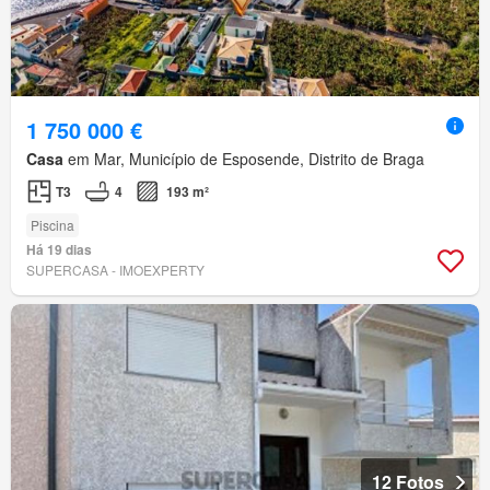
1 750 000 €
Casa
em Mar, Município de Esposende, Distrito de Braga
T3
4
193 m²
Piscina
Há 19 dias
SUPERCASA - IMOEXPERTY
12 Fotos