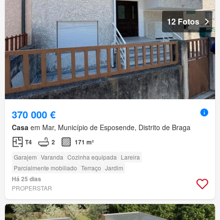
12 Fotos
370 000 €
Casa
em Mar, Município de Esposende, Distrito de Braga
T4
2
171 m²
Garajem
Varanda
Cozinha equipada
Lareira
Parcialmente mobiliado
Terraço
Jardim
Há 25 dias
PROPERSTAR