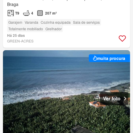
Braga
T9
4
207 m²
Garajem
Varanda
Cozinha equipada
Sala de serviços
Totalmente mobiliado
Grelhador
Há 25 dias
GREEN-ACRES
muita procura
Ver foto