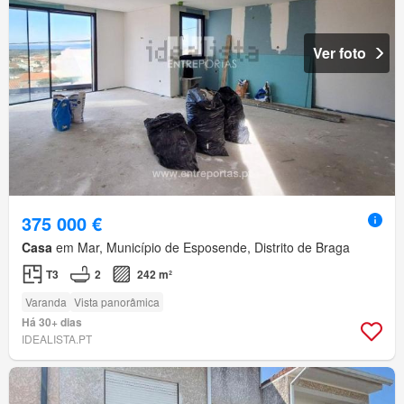
Ver foto
375 000 €
Casa
em Mar, Município de Esposende, Distrito de Braga
T3
2
242 m²
Varanda
Vista panorâmica
Há 30+ dias
IDEALISTA.PT