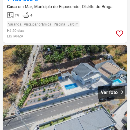
Casa
em Mar, Município de Esposende, Distrito de Braga
T4
4
Varanda
Vista panorâmica
Piscina
Jardim
Há 20 dias
LISTANZA
Ver foto