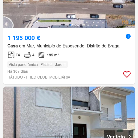
1 195 000 €
Casa
em Mar, Município de Esposende, Distrito de Braga
T4
4
195 m²
Vista panorâmica
Piscina
Jardim
Há 30+ dias
HÁTUDO - PREDICLUB IMOBILIÁRIA
Ver foto