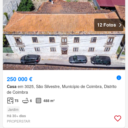
12 Fotos
250 000 €
Casa
em 3025, São Silvestre, Município de Coimbra, Distrito
de Coimbra
T5
6
488 m²
Jardim
Há 30+ dias
PROPERSTAR