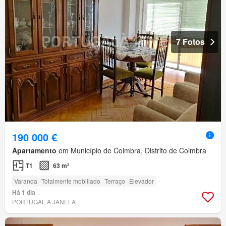
7 Fotos
190 000 €
Apartamento
em Município de Coimbra, Distrito de Coimbra
T1
63 m²
Varanda
Totalmente mobiliado
Terraço
Elevador
Há 1 dia
PORTUGAL À JANELA