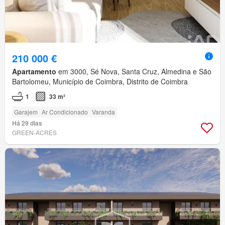
210 000 €
Apartamento
em 3000, Sé Nova, Santa Cruz, Almedina e São
Bartolomeu, Município de Coimbra, Distrito de Coimbra
1
33 m²
Garajem
Ar Condicionado
Varanda
Há 29 dias
GREEN-ACRES