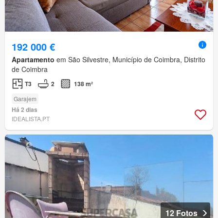
192 000 €
Apartamento
em São Silvestre, Município de Coimbra, Distrito
de Coimbra
T3
2
138 m²
Garajem
Há 2 dias
IDEALISTA.PT
12 Fotos