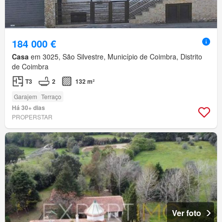
184 000 €
Casa
em 3025, São Silvestre, Município de Coimbra, Distrito
de Coimbra
T3
2
132 m²
Garajem
Terraço
Há 30+ dias
PROPERSTAR
Ver foto