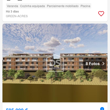
Varanda
Cozinha equipada
Parcialmente mobiliado
Piscina
Há 3 dias
GREEN-ACRES
8 Fotos
595 000 €