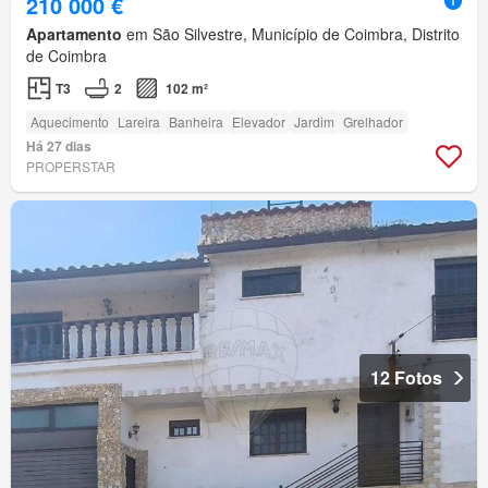
210 000 €
Apartamento
em São Silvestre, Município de Coimbra, Distrito
de Coimbra
T3
2
102 m²
Aquecimento
Lareira
Banheira
Elevador
Jardim
Grelhador
Há 27 dias
PROPERSTAR
12 Fotos