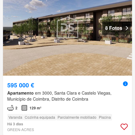
8 Fotos
595 000 €
Apartamento
em 3000, Santa Clara e Castelo Viegas,
Município de Coimbra, Distrito de Coimbra
2
129 m²
Varanda
Cozinha equipada
Parcialmente mobiliado
Piscina
Há 3 dias
GREEN-ACRES