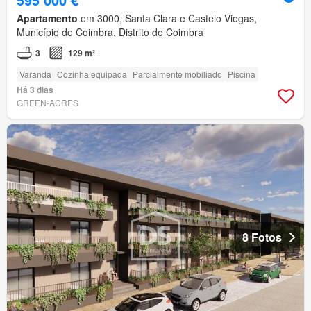
Apartamento
em 3000, Santa Clara e Castelo Viegas,
Município de Coimbra, Distrito de Coimbra
3
129 m²
Varanda
Cozinha equipada
Parcialmente mobiliado
Piscina
Há 3 dias
GREEN-ACRES
8 Fotos