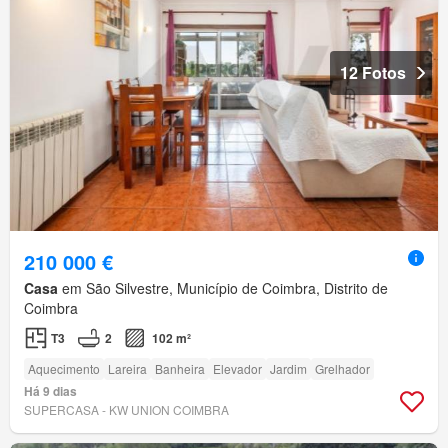
12 Fotos
210 000 €
Casa
em São Silvestre, Município de Coimbra, Distrito de
Coimbra
T3
2
102 m²
Aquecimento
Lareira
Banheira
Elevador
Jardim
Grelhador
Há 9 dias
SUPERCASA - KW UNION COIMBRA