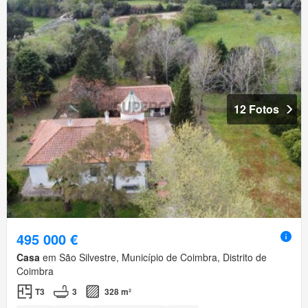
12 Fotos
495 000 €
Casa
em São Silvestre, Município de Coimbra, Distrito de
Coimbra
T3
3
328 m²