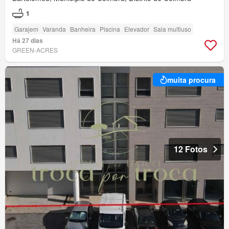
1
Garajem
Varanda
Banheira
Piscina
Elevador
Sala multiuso
Há 27 dias
GREEN-ACRES
muita procura
12 Fotos