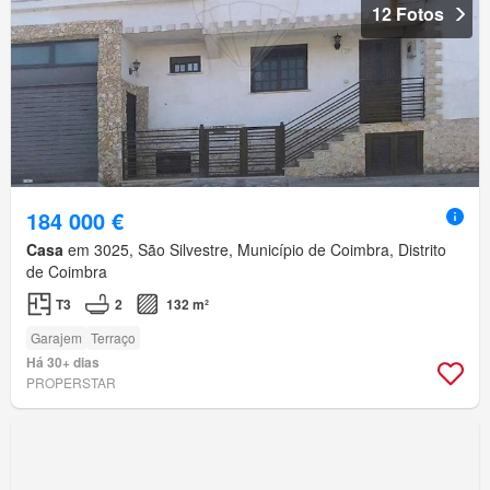
12 Fotos
184 000 €
Casa
em 3025, São Silvestre, Município de Coimbra, Distrito
de Coimbra
T3
2
132 m²
Garajem
Terraço
Há 30+ dias
PROPERSTAR