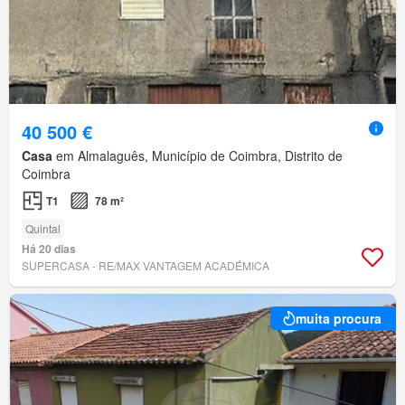
40 500 €
Casa
em Almalaguês, Município de Coimbra, Distrito de
Coimbra
T1
78 m²
Quintal
Há 20 dias
SUPERCASA - RE/MAX VANTAGEM ACADÉMICA
muita procura