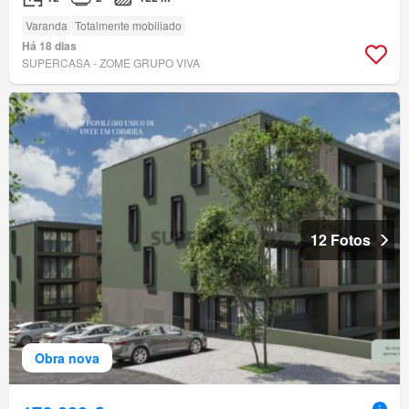
Varanda
Totalmente mobiliado
Há 18 dias
SUPERCASA - ZOME GRUPO VIVA
12 Fotos
Obra nova