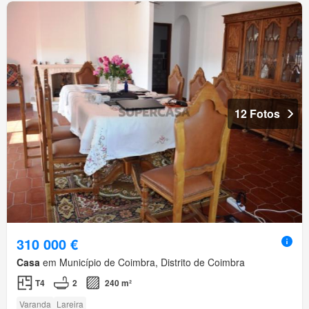
12 Fotos
310 000 €
Casa
em Município de Coimbra, Distrito de Coimbra
T4
2
240 m²
Varanda
Lareira