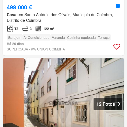
498 000 €
Casa
em Santo António dos Olivais, Município de Coimbra,
Distrito de Coimbra
T3
3
122 m²
Garajem
Ar Condicionado
Varanda
Cozinha equipada
Terraço
Há 20 dias
SUPERCASA - KW UNION COIMBRA
12 Fotos