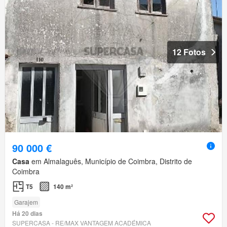
12 Fotos
90 000 €
Casa
em Almalaguês, Município de Coimbra, Distrito de
Coimbra
T5
140 m²
Garajem
Há 20 dias
SUPERCASA - RE/MAX VANTAGEM ACADÉMICA