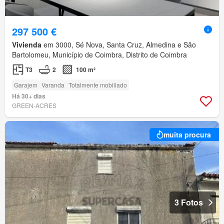
297 500 €
Vivienda
em 3000, Sé Nova, Santa Cruz, Almedina e São
Bartolomeu, Município de Coimbra, Distrito de Coimbra
T3
2
100 m²
Garajem
Varanda
Totalmente mobiliado
Há 30+ dias
GREEN-ACRES
muita procura
3 Fotos