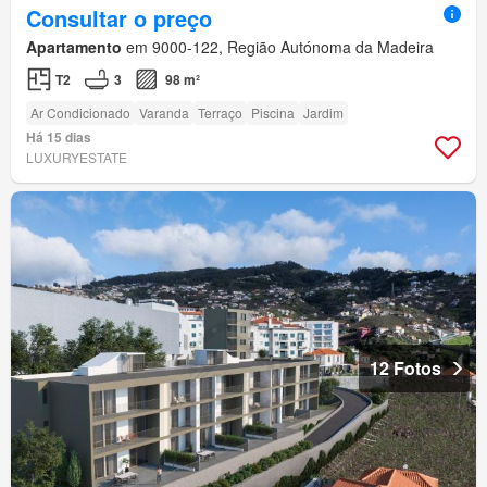
Consultar o preço
Apartamento
em 9000-122, Região Autónoma da Madeira
T2
3
98 m²
Ar Condicionado
Varanda
Terraço
Piscina
Jardim
Há 15 dias
LUXURYESTATE
12 Fotos