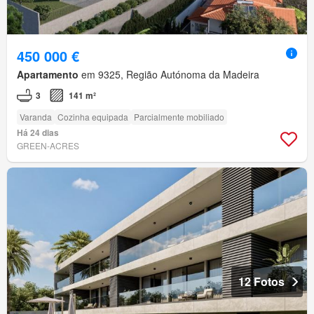
450 000 €
Apartamento
em 9325, Região Autónoma da Madeira
3
141 m²
Varanda
Cozinha equipada
Parcialmente mobiliado
Há 24 dias
GREEN-ACRES
12 Fotos