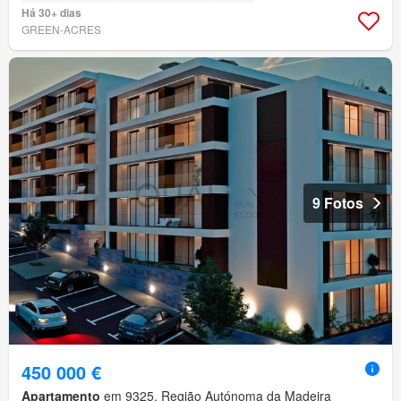
Há 30+ dias
GREEN-ACRES
9 Fotos
450 000 €
Apartamento
em 9325, Região Autónoma da Madeira