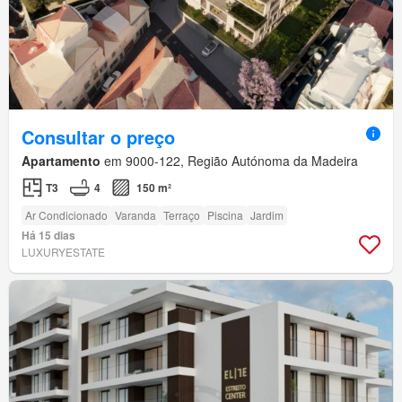
Consultar o preço
Apartamento
em 9000-122, Região Autónoma da Madeira
T3
4
150 m²
Ar Condicionado
Varanda
Terraço
Piscina
Jardim
Há 15 dias
LUXURYESTATE