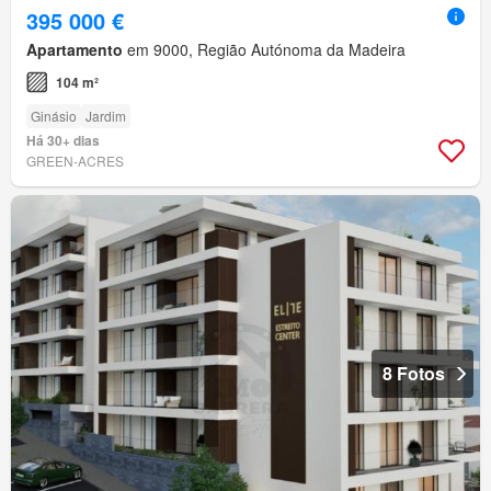
395 000 €
Apartamento
em 9000, Região Autónoma da Madeira
104 m²
Ginásio
Jardim
Há 30+ dias
GREEN-ACRES
8 Fotos