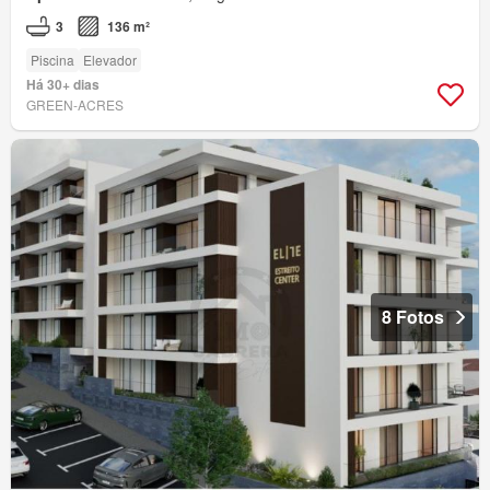
3
136 m²
Piscina
Elevador
Há 30+ dias
GREEN-ACRES
8 Fotos