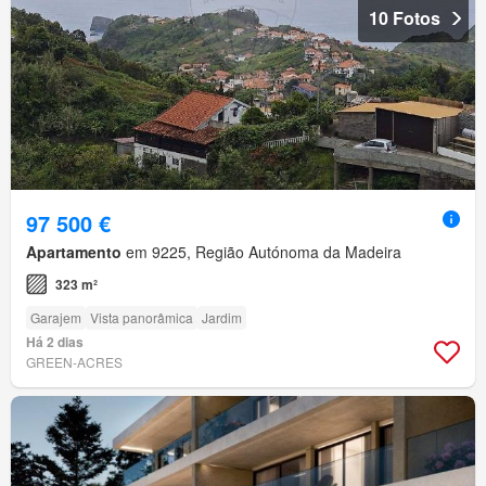
10 Fotos
97 500 €
Apartamento
em 9225, Região Autónoma da Madeira
323 m²
Garajem
Vista panorâmica
Jardim
Há 2 dias
GREEN-ACRES