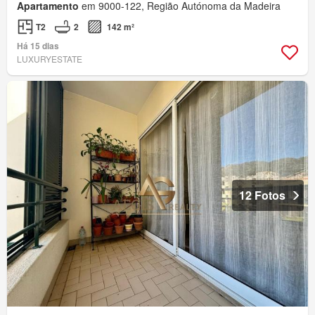
Apartamento
em 9000-122, Região Autónoma da Madeira
T2
2
142 m²
Há 15 dias
LUXURYESTATE
12 Fotos