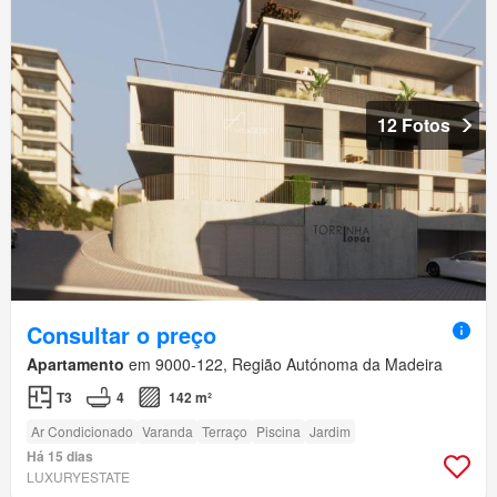
12 Fotos
Consultar o preço
Apartamento
em 9000-122, Região Autónoma da Madeira
T3
4
142 m²
Ar Condicionado
Varanda
Terraço
Piscina
Jardim
Há 15 dias
LUXURYESTATE