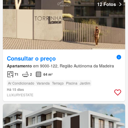
12 Fotos
Consultar o preço
Apartamento
em 9000-122, Região Autónoma da Madeira
T1
2
64 m²
Ar Condicionado
Varanda
Terraço
Piscina
Jardim
Há 15 dias
LUXURYESTATE