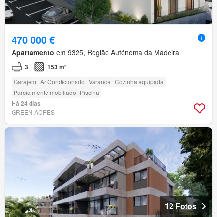
470 000 €
Apartamento
em 9325, Região Autónoma da Madeira
3
153 m²
Garajem
Ar Condicionado
Varanda
Cozinha equipada
Parcialmente mobiliado
Piscina
Há 24 dias
GREEN-ACRES
12 Fotos