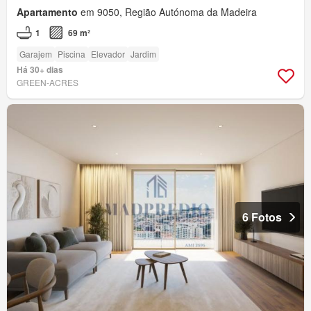
Apartamento
em 9050, Região Autónoma da Madeira
1
69 m²
Garajem
Piscina
Elevador
Jardim
Há 30+ dias
GREEN-ACRES
6 Fotos