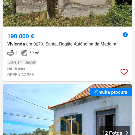
190 000 €
Vivienda
em 9270, Santa, Região Autónoma da Madeira
2
59 m²
Garajem
Jardim
Há 15 dias
GREEN-ACRES
muita procura
12 Fotos