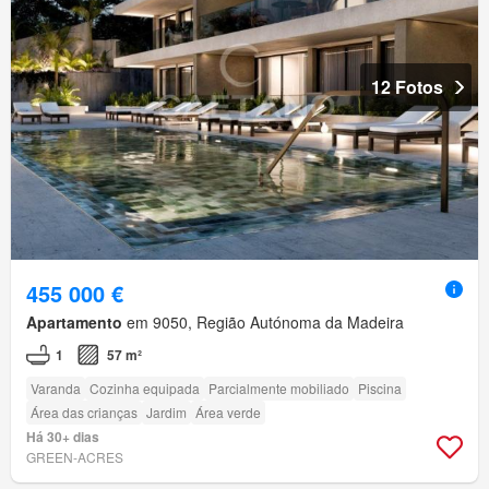
12 Fotos
455 000 €
Apartamento
em 9050, Região Autónoma da Madeira
1
57 m²
Varanda
Cozinha equipada
Parcialmente mobiliado
Piscina
Área das crianças
Jardim
Área verde
Há 30+ dias
GREEN-ACRES