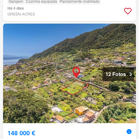
Garajem
Cozinha equipada
Parcialmente mobiliado
Há 4 dias
GREEN-ACRES
12 Fotos
148 000 €