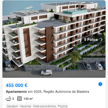
9 Fotos
455 000 €
Apartamento
em 9325, Região Autónoma da Madeira
3
133 m²
Garajem
Varanda
Vista panorâmica
Piscina