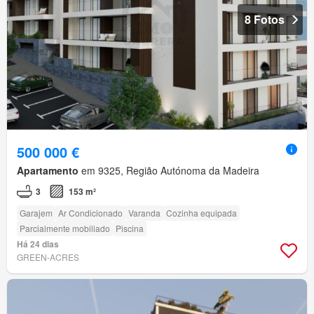
8 Fotos
500 000 €
Apartamento
em 9325, Região Autónoma da Madeira
3
153 m²
Garajem
Ar Condicionado
Varanda
Cozinha equipada
Parcialmente mobiliado
Piscina
Há 24 dias
GREEN-ACRES