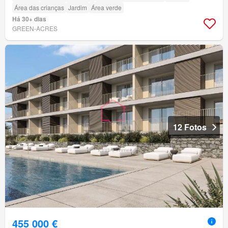
Área das crianças
Jardim
Área verde
Há 30+ dias
GREEN-ACRES
12 Fotos
455 000 €