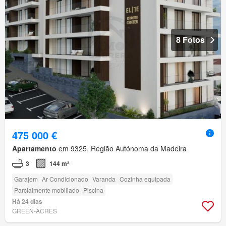
8 Fotos
475 000 €
Apartamento
em 9325, Região Autónoma da Madeira
3
144 m²
Garajem
Ar Condicionado
Varanda
Cozinha equipada
Parcialmente mobiliado
Piscina
Há 24 dias
GREEN-ACRES