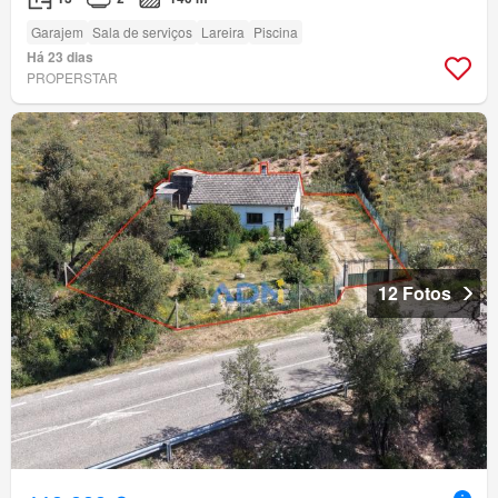
Garajem
Sala de serviços
Lareira
Piscina
Há 23 dias
PROPERSTAR
12 Fotos