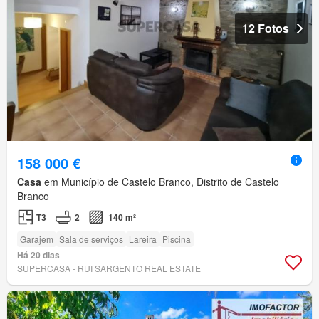
12 Fotos
158 000 €
Casa
em Município de Castelo Branco, Distrito de Castelo
Branco
T3
2
140 m²
Garajem
Sala de serviços
Lareira
Piscina
Há 20 dias
SUPERCASA - RUI SARGENTO REAL ESTATE