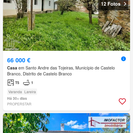
12 Fotos
66 000 €
Casa
em Santo Andre das Tojeiras, Município de Castelo
Branco, Distrito de Castelo Branco
T5
1
Varanda
Lareira
Há 30+ dias
PROPERSTAR