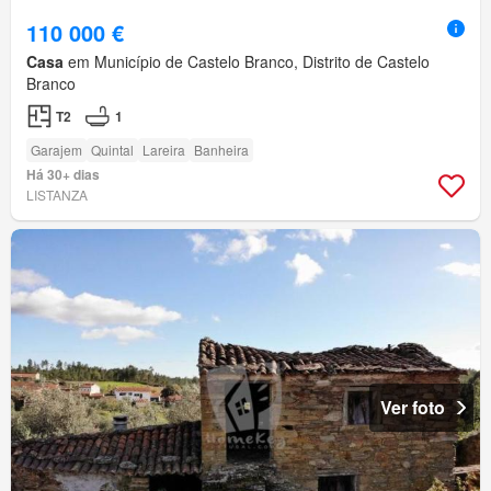
110 000 €
Casa
em Município de Castelo Branco, Distrito de Castelo
Branco
T2
1
Garajem
Quintal
Lareira
Banheira
Há 30+ dias
LISTANZA
Ver foto