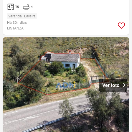
T5
1
Varanda
Lareira
Há 30+ dias
LISTANZA
Ver foto