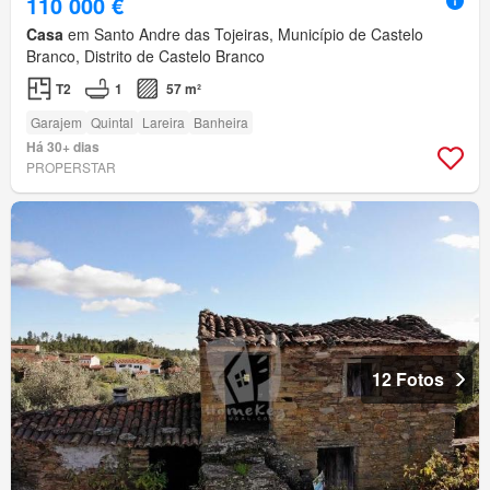
110 000 €
Casa
em Santo Andre das Tojeiras, Município de Castelo
Branco, Distrito de Castelo Branco
T2
1
57 m²
Garajem
Quintal
Lareira
Banheira
Há 30+ dias
PROPERSTAR
12 Fotos