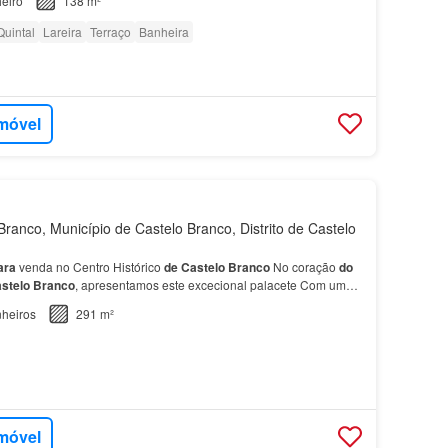
eiro
138 m²
Quintal
Lareira
Terraço
Banheira
imóvel
ranco, Município de Castelo Branco, Distrito de Castelo
ara
venda no Centro Histórico
de
Castelo
Branco
No coração
do
stelo
Branco
, apresentamos este excecional palacete Com uma
iso
, distribuída
por
R/C, 1…
heiros
291 m²
imóvel