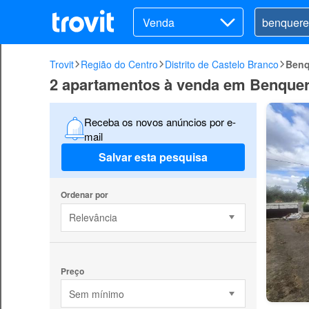
Venda
Trovit
Região do Centro
Distrito de Castelo Branco
Benq
2 apartamentos à venda em Benque
Receba os novos anúncios por e-
mail
Salvar esta pesquisa
Ordenar por
Relevância
Preço
Sem mínimo