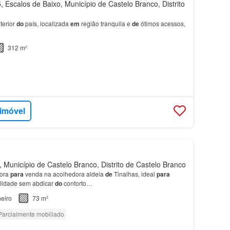
 Escalos de Baixo, Município de Castelo Branco, Distrito
terior
do
país, localizada
em
região tranquila e
de
ótimos acessos,
312 m²
 imóvel
 Município de Castelo Branco, Distrito de Castelo Branco
ora
para
venda na acolhedora aldeia
de
Tinalhas, ideal
para
ilidade sem abdicar
do
conforto…
eiro
73 m²
Parcialmente mobiliado