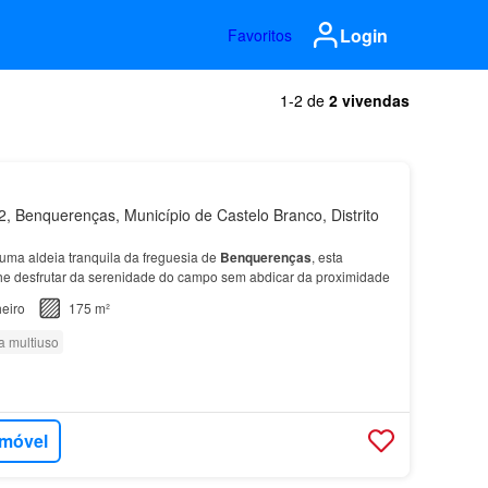
Login
Favoritos
1-2 de
2 vivendas
 Benquerenças, Município de Castelo Branco, Distrito
 uma aldeia tranquila da freguesia de
Benquerenças
, esta
he desfrutar da serenidade do campo sem abdicar da proximidade
eiro
175 m²
a multiuso
imóvel