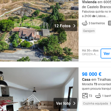
Vivienda
em 6005,
de Castelo Branco
Fabulosa quinta no in
a 2h30
de
Lisboa…
3
banheiros
12 Fotos
Garajem
Há 30+ dias
Ver
GREEN-ACRES
98 000 €
Casa
em Tinalhas,
Moradia
T3
encantad
quem procura tranqu
T3
1
banh
Ver foto
Cozinha equipada