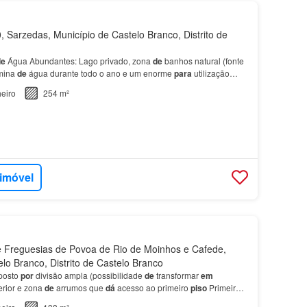
 Sarzedas, Município de Castelo Branco, Distrito de
de
Água Abundantes: Lago privado, zona
de
banhos natural (fonte
 mina
de
água durante todo o ano e um enorme
para
utilização
m x 6m ​Quarto duplo
de
5m x 4m + es…
eiro
254 m²
 imóvel
 Freguesias de Povoa de Rio de Moinhos e Cafede,
lo Branco, Distrito de Castelo Branco
posto
por
divisão ampla (possibilidade
de
transformar
em
erior e zona
de
arrumos que
dá
acesso ao primeiro
piso
Primeiro
ll
de
entrada, wc com banheira e acesso ao t…