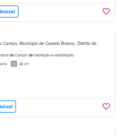
 imóvel
 Campo, Município de Castelo Branco, Distrito de
obral
do
Campo!
de
habitação e reabilitação
eiro
48 m²
imóvel