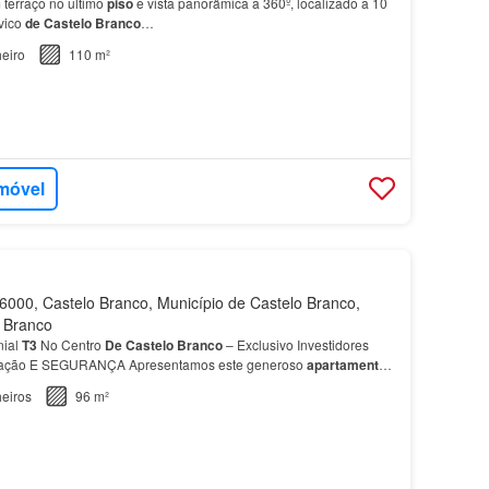
terraço no ultimo
piso
e vista panorâmica a 360º, localizado a 10
vico
de
Castelo
Branco
…
eiro
110 m²
imóvel
000, Castelo Branco, Município de Castelo Branco,
o Branco
nial
T3
No Centro
De
Castelo
Branco
– Exclusivo Investidores
zação E SEGURANÇA Apresentamos este generoso
apartamento
oração
de
Castelo
Branco
.…
eiros
96 m²