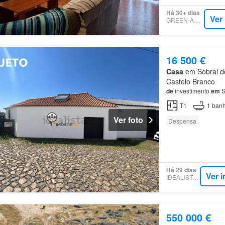
Há 30+ dias
Ver
GREEN-ACRES
16 500 €
Casa
em Sobral do
Castelo Branco
de
investimento
em
S
T1
1
banh
Ver foto
Despensa
Há 29 dias
Ver 
IDEALISTA.PT
550 000 €