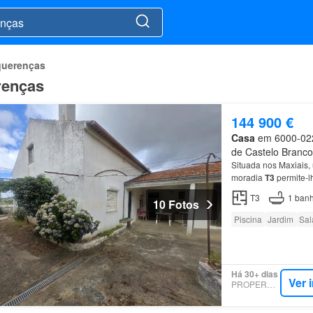
uerenças
renças
144 900 €
Casa
em 6000-022,
de Castelo Branco
Situada nos Maxiais,
moradia
T3
permite-l
T3
1
banh
10 Fotos
Piscina
Jardim
Sal
Há 30+ dias
Ver 
PROPERSTAR