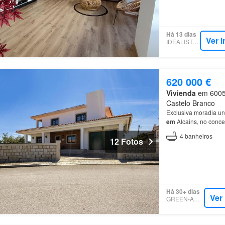
Há 13 dias
Ver 
IDEALISTA.PT
620 000 €
Vivienda
em 6005, 
Castelo Branco
Exclusiva moradia un
em
Alcains, no conc
de
área total
de
const
4
banheiros
12 Fotos
Há 30+ dias
Ver
GREEN-ACRES