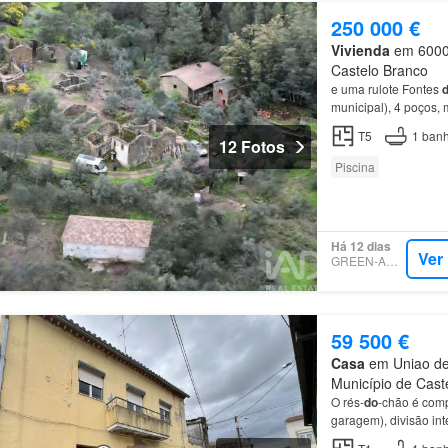
250 000 €
Vivienda
em 6000,
Castelo Branco
e uma rulote ​Fontes
municipal), 4 poços,
imediata: ​Estúdio
de
6
T5
1
banh
12 Fotos
Piscina
Há 12 dias
Ver
GREEN-ACRES
59 500 €
Casa
em Uniao de
Município de Caste
O rés-
do
-chão é com
garagem), divisão int
piso
composto
por
ha