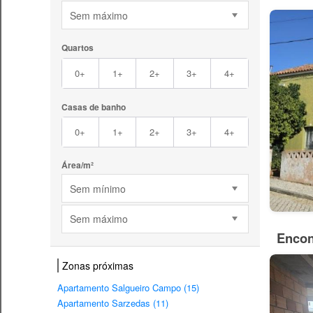
Sem máximo
Quartos
0+
1+
2+
3+
4+
Casas de banho
0+
1+
2+
3+
4+
Área/m²
Sem mínimo
Sem máximo
Encon
Zonas próximas
Apartamento Salgueiro Campo (15)
Apartamento Sarzedas (11)