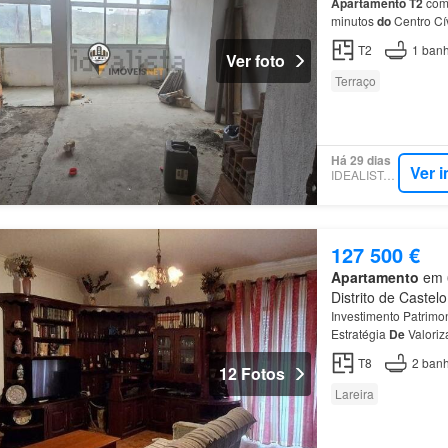
Apartamento
T2
com 
minutos
do
Centro Cí
T2
1
banh
Ver foto
Terraço
Há 29 dias
Ver 
IDEALISTA.PT
127 500 €
Apartamento
em 6
Distrito de Castel
Investimento Patrimo
Estratégia
De
Valori
Ruivo Godinho, no c
T8
2
banh
12 Fotos
Lareira