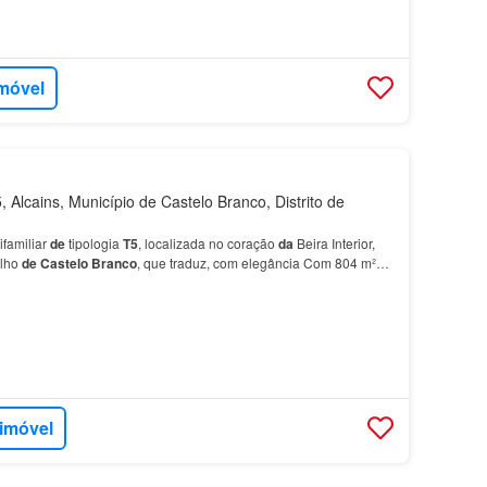
imóvel
Alcains, Município de Castelo Branco, Distrito de
ifamiliar
de
tipologia
T5
, localizada no coração
da
Beira Interior,
elho
de
Castelo
Branco
, que traduz, com elegância Com 804 m²
rução e 473 m²
de
área bruta privat…
 imóvel