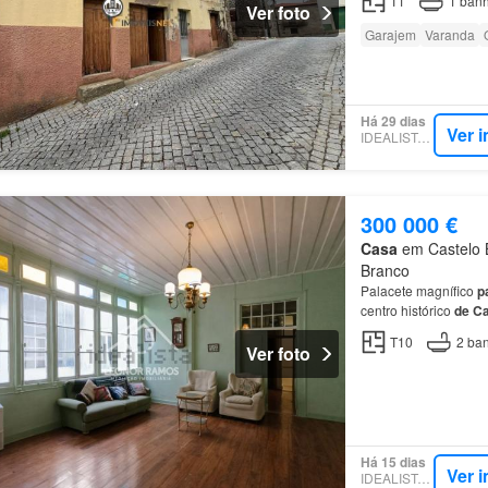
T1
1
banh
Ver foto
Garajem
Varanda
Há 29 dias
Ver 
IDEALISTA.PT
300 000 €
Casa
em Castelo B
Branco
Palacete magnífico
p
centro histórico
de
Ca
área
de
290 m²
por
p
T10
2
ban
Ver foto
Há 15 dias
Ver 
IDEALISTA.PT