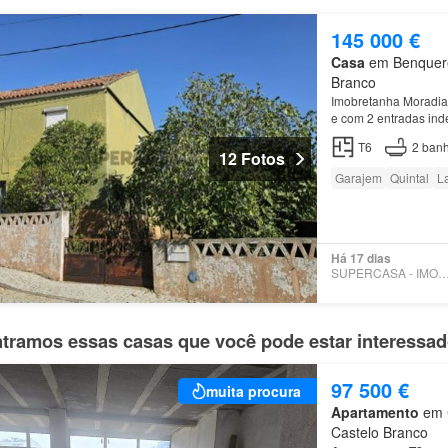
145 000 €
Casa
em Benqueren
Branco
Imobretanha Moradia 
e com 2 entradas inde
T6
2
banh
12 Fotos
Garajem
Quintal
La
Há 17 dias
SUPERCASA - IMOBRET
tramos essas casas que você pode estar interessa
97 500 €
muita procura
Apartamento
em C
Castelo Branco