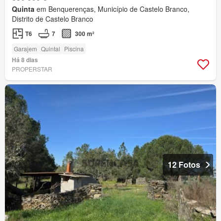
Quinta
em Benquerenças, Município de Castelo Branco,
Distrito de Castelo Branco
T6
7
300 m²
Garajem
Quintal
Piscina
Há 8 dias
PROPERSTAR
12 Fotos