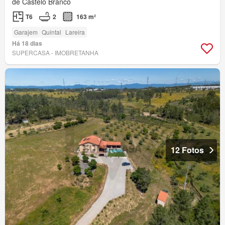
de Castelo Branco
T6
2
163 m²
Garajem
Quintal
Lareira
Há 18 dias
SUPERCASA - IMOBRETANHA
12 Fotos