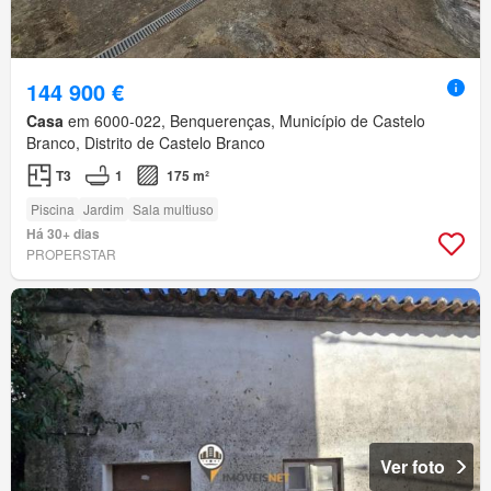
144 900 €
Casa
em 6000-022, Benquerenças, Município de Castelo
Branco, Distrito de Castelo Branco
T3
1
175 m²
Piscina
Jardim
Sala multiuso
Há 30+ dias
PROPERSTAR
Ver foto