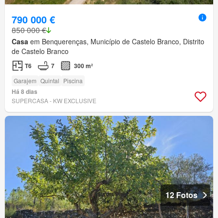
790 000 €
850 000 €
Casa
em Benquerenças, Município de Castelo Branco, Distrito
de Castelo Branco
T6
7
300 m²
Garajem
Quintal
Piscina
Há 8 dias
SUPERCASA - KW EXCLUSIVE
12 Fotos