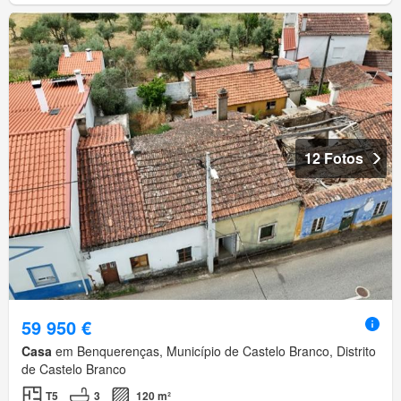
12 Fotos
59 950 €
Casa
em Benquerenças, Município de Castelo Branco, Distrito
de Castelo Branco
T5
3
120 m²