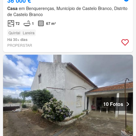
36 000 €
Casa
em Benquerenças, Município de Castelo Branco, Distrito
de Castelo Branco
T2
1
67 m²
Quintal
Lareira
Há 30+ dias
PROPERSTAR
10 Fotos