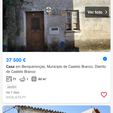
Ver foto
37 500 €
Casa
em Benquerenças, Município de Castelo Branco, Distrito
de Castelo Branco
T1
1
60 m²
Jardim
Há 7 dias
IDEALISTA.PT