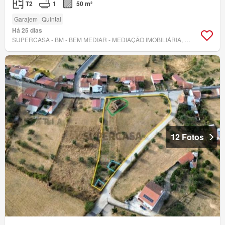
T2
1
50 m²
Garajem
Quintal
Há 25 dias
SUPERCASA - BM - BEM MEDIAR - MEDIAÇÃO IMOBILIÁRIA, LDA.
12 Fotos