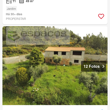
T1
49 m²
Jardim
Há 30+ dias
PROPERSTAR
12 Fotos