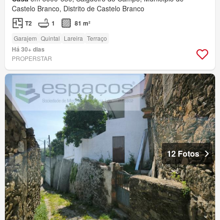
Castelo Branco, Distrito de Castelo Branco
T2
1
81 m²
Garajem
Quintal
Lareira
Terraço
Há 30+ dias
PROPERSTAR
12 Fotos