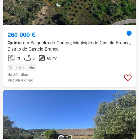
260 000 €
Quinta
em Salgueiro do Campo, Município de Castelo Branco,
Distrito de Castelo Branco
T3
3
60 m²
Quintal
Lareira
Há 30+ dias
PROPERSTAR