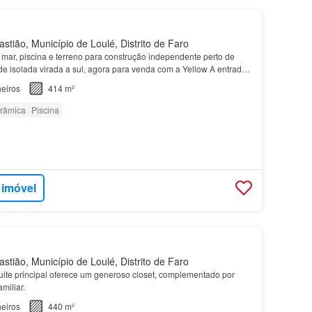
tião, Município de Loulé, Distrito de Faro
 mar, piscina e terreno para construção independente perto de
de isolada virada a sul, agora para venda com a Yellow A entrada
ste
piso
, dando-lhe as boas-vindas po…
eiros
414 m²
orâmica
Piscina
 imóvel
tião, Município de Loulé, Distrito de Faro
suite principal oferece um generoso closet, complementado por
miliar.
eiros
440 m²