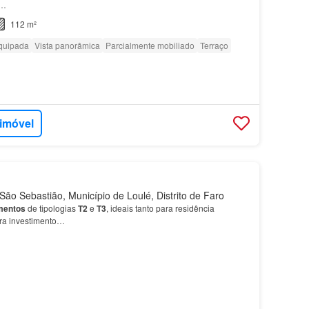
s…
112 m²
quipada
Vista panorâmica
Parcialmente mobiliado
Terraço
 imóvel
ão Sebastião, Município de Loulé, Distrito de Faro
mentos
de tipologias
T2
e
T3
, ideais tanto para residência
ra investimento…