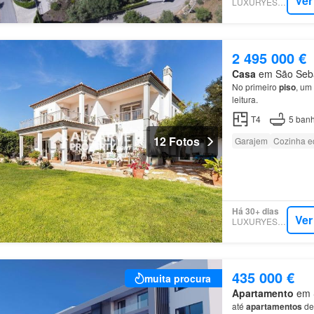
Ver
LUXURYESTATE
2 495 000 €
Casa
em São Sebas
No primeiro
piso
, um
leitura.
T4
5
banh
12 Fotos
Garajem
Cozinha e
Há 30+ dias
Ver
LUXURYESTATE
435 000 €
muita procura
Apartamento
em S
até
apartamentos
de 