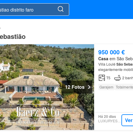
o
ebastião
950 000 €
Casa
em São Sebas
Villa Loulé
São
Seba
elegantemente mobili
T5
2
banh
12 Fotos
Garajem
Totalment
Há 20 dias
Ver
LUXURYESTATE