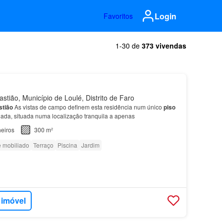
Login
Favoritos
1-30 de
373 vivendas
tião, Município de Loulé, Distrito de Faro
stião
As vistas de campo definem esta residência num único
piso
ada, situada numa localização tranquila a apenas
eiros
300 m²
e mobiliado
Terraço
Piscina
Jardim
 imóvel