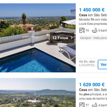
1 450 000 €
Casa
em São Sebas
Moradia
T4
com vista
Loulé Esta proprieda
principal situa-se ne
T4
5
banh
12 Fotos
Garajem
Vista pan
Há 30+ dias
Ver
LUXURYESTATE
1 629 000 €
Casa
em São Sebas
No
piso
principal, a 
uma casa de banho fa
T7
4
banh