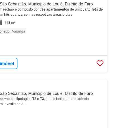
ão Sebastião, Município de Loulé, Distrito de Faro
om rechão é composto por três
apartamentos
de um quarto, três de
om três quartos, com as respetivas áreas brutas
118 m²
ionado
Varanda
 imóvel
ão Sebastião, Município de Loulé, Distrito de Faro
mentos
de tipologias
T2
e
T3
, ideais tanto para residência
ra investimento…