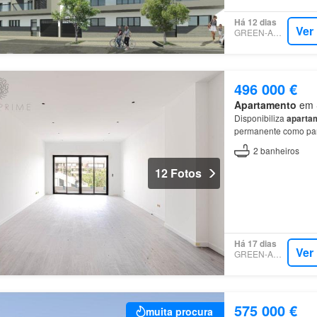
Há 12 dias
Ver
GREEN-ACRES
496 000 €
Apartamento
em S
Disponibiliza
aparta
permanente como pa
2
banheiros
12 Fotos
Há 17 dias
Ver
GREEN-ACRES
575 000 €
muita procura