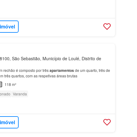
 imóvel
100, São Sebastião, Município de Loulé, Distrito de
om rechão é composto por três
apartamentos
de um quarto, três de
om três quartos, com as respetivas áreas brutas
118 m²
ionado
Varanda
 imóvel