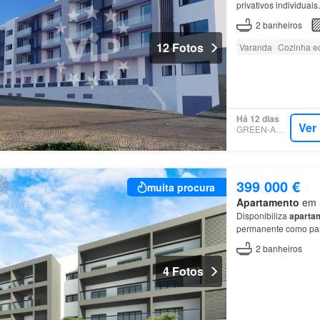
privativos individuai
2
banheiros
12 Fotos
Varanda
Cozinha e
Há 12 dias
Ver
GREEN-ACRES
399 000 €
muita procura
Apartamento
em S
Disponibiliza
aparta
permanente como pa
2
banheiros
4 Fotos