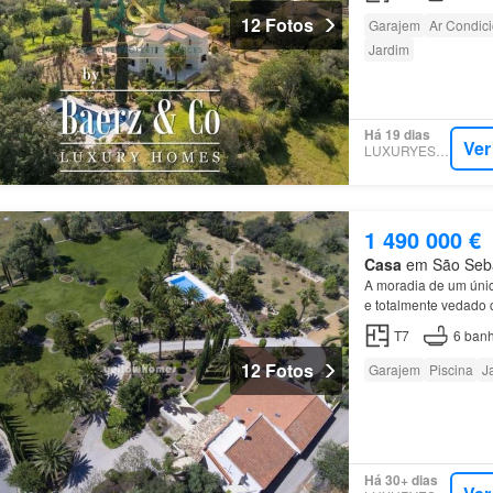
12 Fotos
Garajem
Ar Condic
Jardim
Há 19 dias
Ver
LUXURYESTATE
1 490 000 €
Casa
em São Sebas
A moradia de um úni
e totalmente vedado
não tem sido ocupad
T7
6
banh
12 Fotos
Garajem
Piscina
J
Há 30+ dias