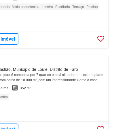
ionado
Vista panorâmica
Lareira
Escritório
Terraço
Piscina
 imóvel
tião, Município de Loulé, Distrito de Faro
co
piso
é composta por 7 quartos e está situada num terreno plano
 com cerca de 10 000 m², com um impressionante Como a casa
a nos últimos meses,
são
necessárias alguma…
eiros
352 m²
ardim