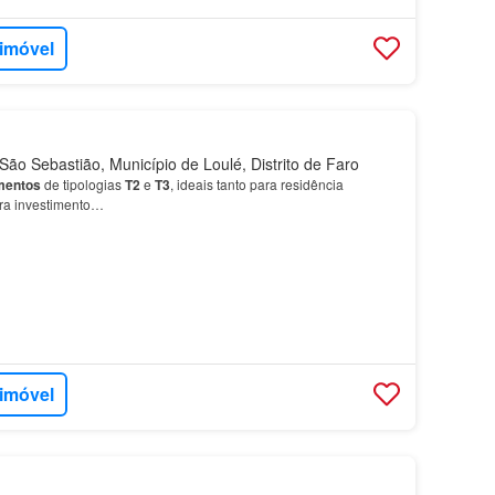
 imóvel
ão Sebastião, Município de Loulé, Distrito de Faro
mentos
de tipologias
T2
e
T3
, ideais tanto para residência
ra investimento…
 imóvel