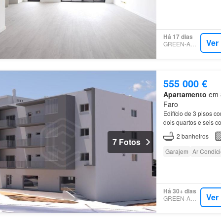
Há 17 dias
Ver
GREEN-ACRES
555 000 €
Apartamento
em 8
Faro
Edifício de 3 pisos c
dois quartos e seis c
2
banheiros
7 Fotos
Garajem
Ar Condic
Há 30+ dias
Ver
GREEN-ACRES