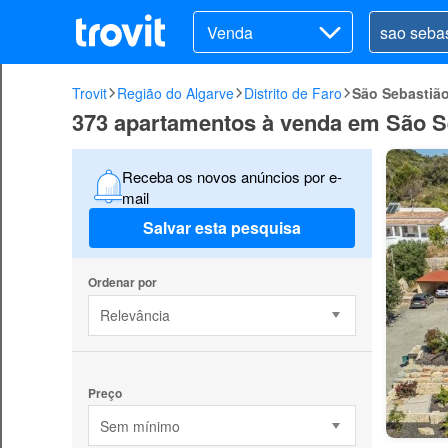
Venda
Trovit
Região do Algarve
Distrito de Faro
São Sebastiã
373 apartamentos à venda em São S
Receba os novos anúncios por e-
mail
Salvar esta pesquisa
Ordenar por
Relevância
Preço
Sem mínimo