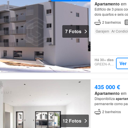
Apartamento
em S
Edifício de 3 pisos c
dois quartos e seis c
2
banheiros
7 Fotos
Garajem
Ar Condic
Há 30+ dias
Ver
GREEN-ACRES
435 000 €
Apartamento
em S
Disponibiliza
aparta
permanente como pa
2
banheiros
12 Fotos