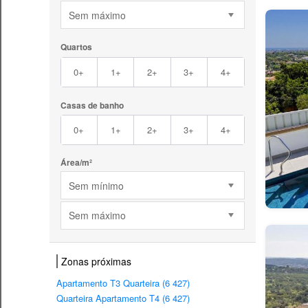
Sem máximo
Quartos
0+
1+
2+
3+
4+
Casas de banho
0+
1+
2+
3+
4+
Área/m²
Sem mínimo
Sem máximo
Zonas próximas
Apartamento T3 Quarteira (6 427)
Quarteira Apartamento T4 (6 427)