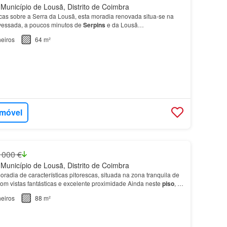
Município de Lousã, Distrito de Coimbra
as sobre a Serra da Lousã, esta moradia renovada situa-se na
Avessada, a poucos minutos de
Serpins
e da Lousã…
eiros
64 m²
imóvel
 000 €
Município de Lousã, Distrito de Coimbra
adia de características pitorescas, situada na zona tranquila de
com vistas fantásticas e excelente proximidade Ainda neste
piso
, a
com dois quartos, um escritório…
eiros
88 m²