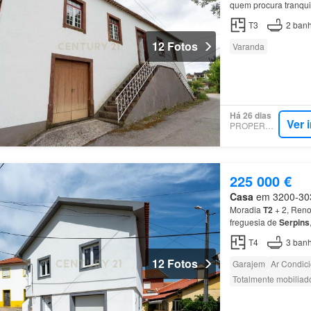
quem procura tranqui
inferior existem 3 d
T3
2
banh
12 Fotos
Varanda
Há 26 dias
Ver 
PROPERSTAR
225 000 €
Casa
em 3200-303,
Moradia
T2
+ 2, Reno
freguesia de
Serpins
14 Min…
T4
3
banh
12 Fotos
Garajem
Ar Condic
Totalmente mobiliad