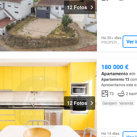
12 Fotos
Há 30+ dias
Ver 
PROPERSTAR
180 000 €
Apartamento
em S
Apartamento
T3
com
Apresentamos este e
vila de
Serpins
, uma
T3
2
banh
12 Fotos
Garajem
Varanda
Há 14 dias