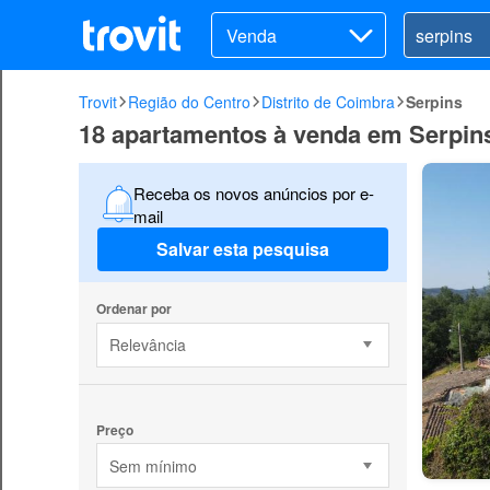
Venda
Trovit
Região do Centro
Distrito de Coimbra
Serpins
18 apartamentos à venda em Serpin
Receba os novos anúncios por e-
mail
Salvar esta pesquisa
Ordenar por
Relevância
Preço
Sem mínimo