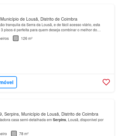
Município de Lousã, Distrito de Coimbra
 tranquila da Serra da Lousã, e de fácil acesso viário, esta
e 3 pisos é perfeita para quem deseja combinar o melhor do
 potencial de se tornar num refúgio moderno…
eiros
126 m²
imóvel
 Serpins, Município de Lousã, Distrito de Coimbra
tadora casa semi-detalhada em
Serpins
, Lousã, disponível por
eiro
78 m²