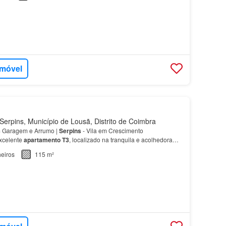
imóvel
erpins, Município de Lousã, Distrito de Coimbra
 Garagem e Arrumo |
Serpins
- Vila em Crescimento
xcelente
apartamento
T3
, localizado na tranquila e acolhedora
 oportunidade ideal para quem procura conforto, funciona…
eiros
115 m²