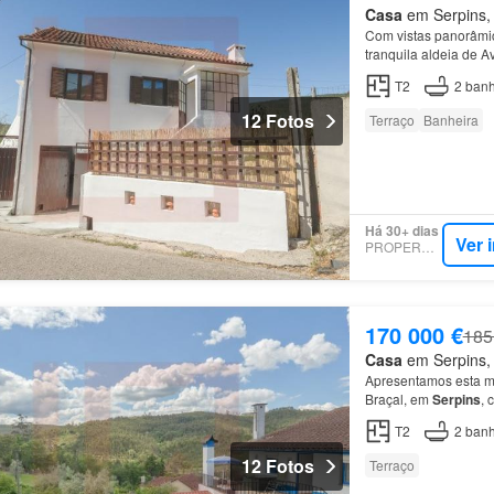
Casa
em Serpins, 
Com vistas panorâmic
tranquila aldeia de 
T2
2
banh
12 Fotos
Terraço
Banheira
Há 30+ dias
Ver 
PROPERSTAR
170 000 €
185
Casa
em Serpins, 
Apresentamos esta mor
Braçal, em
Serpins
, 
zona privativa conta 
T2
2
banh
12 Fotos
Terraço