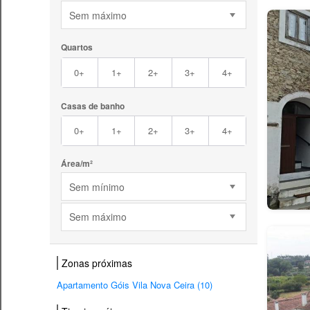
Sem máximo
Quartos
0+
1+
2+
3+
4+
Casas de banho
0+
1+
2+
3+
4+
Área/m²
Sem mínimo
Sem máximo
Zonas próximas
Apartamento Góis Vila Nova Ceira (10)