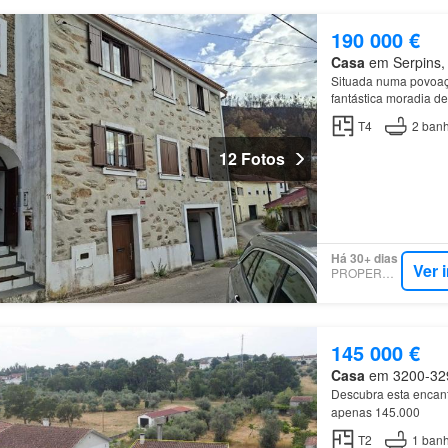
190 000 €
Casa
em Serpins, 
Situada numa povoação
fantástica moradia d
ambiente rural com o
T4
2
banh
12 Fotos
Há 30+ dias
Ver 
PROPERSTAR
145 000 €
Casa
em 3200-329,
Descubra esta encan
apenas 145.000
T2
1
banh