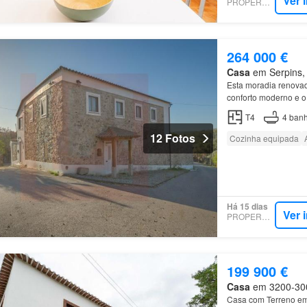
Ver 
PROPERSTAR
264 000 €
Casa
em Serpins, 
Esta moradia renova
conforto moderno e o
encontra-se ainda um
T4
4
banh
12 Fotos
Cozinha equipada
Há 15 dias
Ver 
PROPERSTAR
199 900 €
Casa
em 3200-300,
Casa com Terreno e