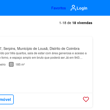
Login
Favoritos
1-18 de
18 vivendas
 Serpins, Município de Lousã, Distrito de Coimbra
uído por três quartos, sala de estar com área generosa e acesso a
 forno, e espaço amplo em bruto que poderá ser Já em 943
roponímico) é referida como villa rústic…
eiro
185 m²
imóvel