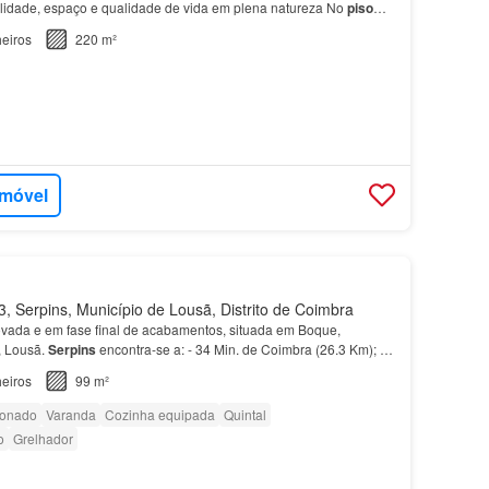
lidade, espaço e qualidade de vida em plena natureza No
piso
ivisões adicionais com enorme potencial, perm…
eiros
220 m²
imóvel
 Serpins, Município de Lousã, Distrito de Coimbra
vada e em fase final de acabamentos, situada em Boque,
, Lousã.
Serpins
encontra-se a: - 34 Min. de Coimbra (26.3 Km); -
eiros
99 m²
ionado
Varanda
Cozinha equipada
Quintal
o
Grelhador