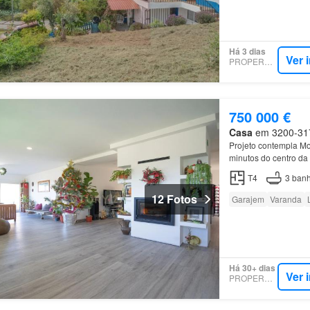
Há 3 dias
Ver 
PROPERSTAR
750 000 €
Casa
em 3200-317,
Projeto contempla M
minutos do centro da 
composto por 3 quarto
T4
3
banh
12 Fotos
Garajem
Varanda
Há 30+ dias
Ver 
PROPERSTAR