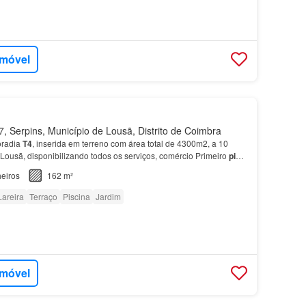
imóvel
 Serpins, Município de Lousã, Distrito de Coimbra
oradia
T4
, inserida em terreno com área total de 4300m2, a 10
Lousã, disponibilizando todos os serviços, comércio Primeiro
piso
s, 2 wc, varanda e terraço, com vist…
eiros
162 m²
Lareira
Terraço
Piscina
Jardim
imóvel