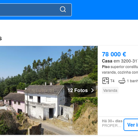
s
78 000 €
Casa
em 3200-317,
Piso
superior constit
varanda, cozinha com
Serpins
(topónimo ant
T4
1
banh
12 Fotos
Varanda
Há 30+ dias
Ver 
PROPERSTAR