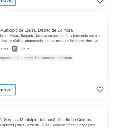
imóvel
Município de Lousã, Distrito de Coimbra
da em Matas,
Serpins
, destaca-se pela perfeita harmonia entre o
 charme rústico, oferecendo amplos espaços interiores Neste
piso
a ampla sala de estar, ideal para mom…
eiros
301 m²
Aquecimento
Lareira
Parcialmente mobiliado
imóvel
 Serpins, Município de Lousã, Distrito de Coimbra
m
Serpins
| Vista Serra da Lousã Excelente oportunidade para