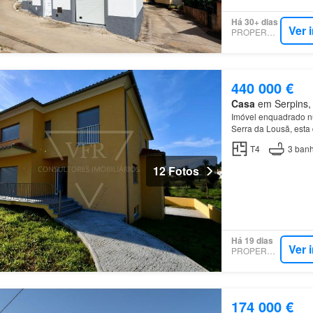
Há 30+ dias
Ver 
PROPERSTAR
440 000 €
Casa
em Serpins, 
Imóvel enquadrado nu
Serra da Lousã, esta 
T4
3
banh
12 Fotos
Há 19 dias
Ver 
PROPERSTAR
174 000 €