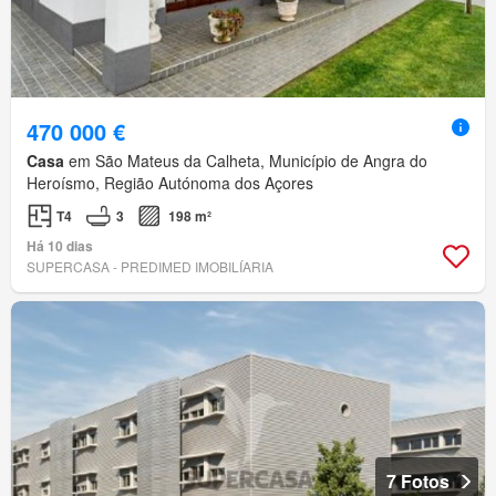
470 000 €
Casa
em São Mateus da Calheta, Município de Angra do
Heroísmo, Região Autónoma dos Açores
T4
3
198 m²
Há 10 dias
SUPERCASA - PREDIMED IMOBILÍARIA
7 Fotos