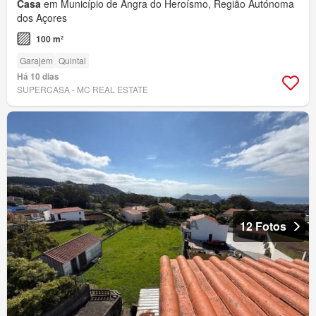
Casa
em Município de Angra do Heroísmo, Região Autónoma
dos Açores
100 m²
Garajem
Quintal
Há 10 dias
SUPERCASA - MC REAL ESTATE
12 Fotos