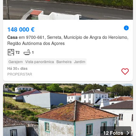
148 000 €
Casa
em 9700-661, Serreta, Município de Angra do Heroísmo,
Região Autónoma dos Açores
T2
1
Garajem
Vista panorâmica
Banheira
Jardim
Há 30+ dias
PROPERSTAR
12 Fotos