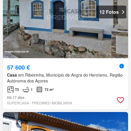
12 Fotos
57 600 €
Casa
em Ribeirinha, Município de Angra do Heroísmo, Região
Autónoma dos Açores
T3
1
73 m²
Há 17 dias
SUPERCASA - PREDIMED IMOBILÍARIA