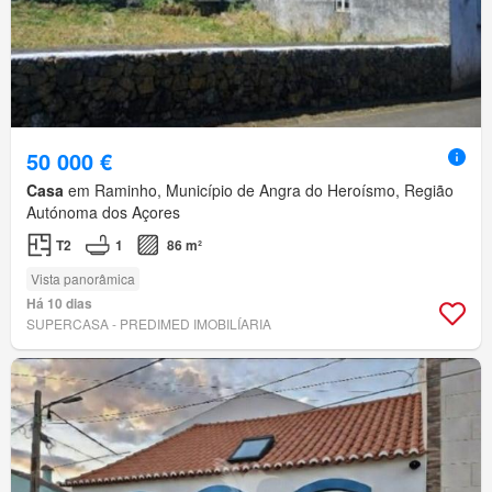
50 000 €
Casa
em Raminho, Município de Angra do Heroísmo, Região
Autónoma dos Açores
T2
1
86 m²
Vista panorâmica
Há 10 dias
SUPERCASA - PREDIMED IMOBILÍARIA