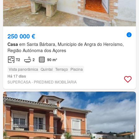
250 000 €
Casa
em Santa Bárbara, Município de Angra do Heroísmo,
Região Autónoma dos Açores
T2
2
90 m²
Vista panorâmica
Quintal
Terraço
Piscina
Há 17 dias
SUPERCASA - PREDIMED IMOBILÍARIA