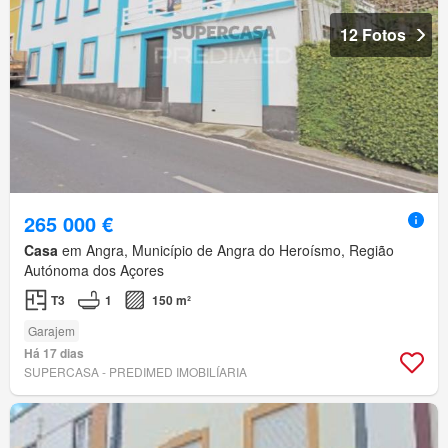
12 Fotos
265 000 €
Casa
em Angra, Município de Angra do Heroísmo, Região
Autónoma dos Açores
T3
1
150 m²
Garajem
Há 17 dias
SUPERCASA - PREDIMED IMOBILÍARIA