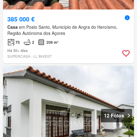
385 000 €
Casa
em Posto Santo, Município de Angra do Heroísmo,
Região Autónoma dos Açores
T5
2
206 m²
Há 30+ dias
SUPERCASA - LL INVEST
12 Fotos