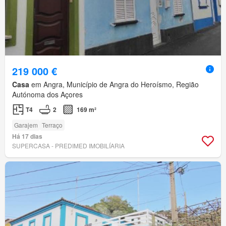
219 000 €
Casa
em Angra, Município de Angra do Heroísmo, Região
Autónoma dos Açores
T4
2
169 m²
Garajem
Terraço
Há 17 dias
SUPERCASA - PREDIMED IMOBILÍARIA