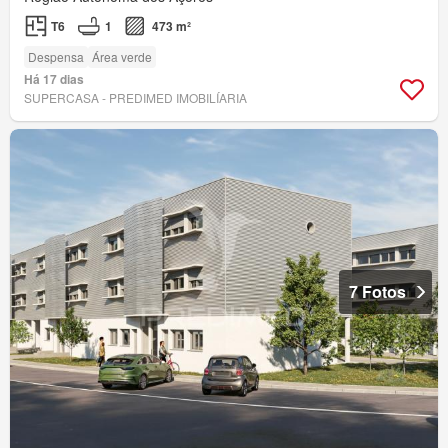
T6
1
473 m²
Despensa
Área verde
Há 17 dias
SUPERCASA - PREDIMED IMOBILÍARIA
7 Fotos