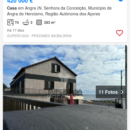
420 000 €
Casa
em Angra (N. Senhora da Conceição, Município de
Angra do Heroísmo, Região Autónoma dos Açores
T4
3
283 m²
Há 17 dias
SUPERCASA - PREDIMED IMOBILÍARIA
11 Fotos