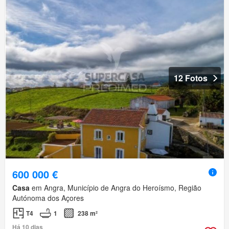
12 Fotos
600 000 €
Casa
em Angra, Município de Angra do Heroísmo, Região
Autónoma dos Açores
T4
1
238 m²
Há 10 dias