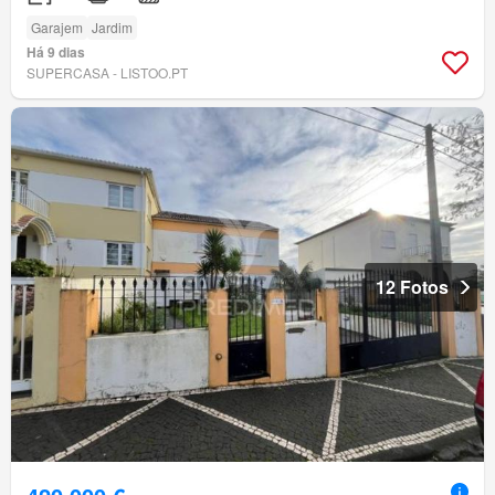
Garajem
Jardim
Há 9 dias
SUPERCASA - LISTOO.PT
12 Fotos