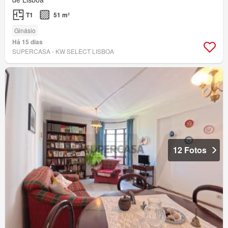
T1
51 m²
Ginásio
Há 15 dias
SUPERCASA - KW SELECT LISBOA
12 Fotos