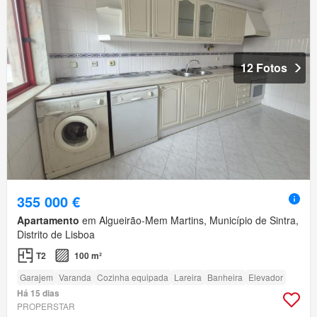
12 Fotos
355 000 €
Apartamento
em Algueirão-Mem Martins, Município de Sintra,
Distrito de Lisboa
T2
100 m²
Garajem
Varanda
Cozinha equipada
Lareira
Banheira
Elevador
Há 15 dias
PROPERSTAR