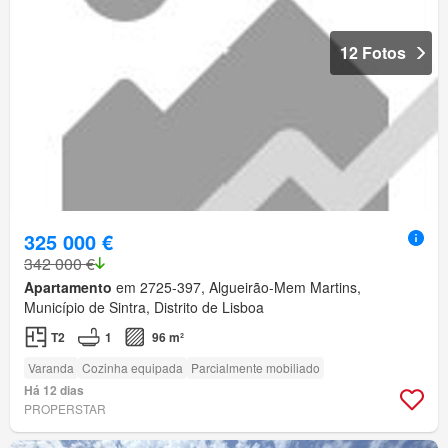
12 Fotos
325 000 €
342 000 €
Apartamento
em 2725-397, Algueirão-Mem Martins,
Município de Sintra, Distrito de Lisboa
T2
1
96 m²
Varanda
Cozinha equipada
Parcialmente mobiliado
Há 12 dias
PROPERSTAR