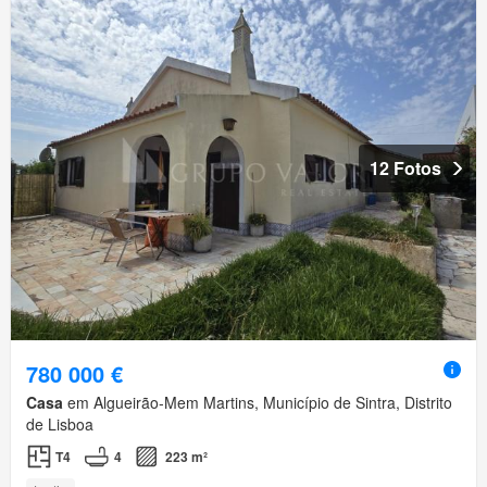
12 Fotos
780 000 €
Casa
em Algueirão-Mem Martins, Município de Sintra, Distrito
de Lisboa
T4
4
223 m²