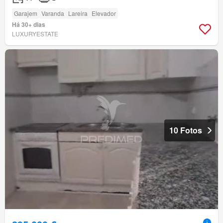
Garajem
Varanda
Lareira
Elevador
Há 30+ dias
LUXURYESTATE
10 Fotos