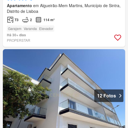
Apartamento
em Algueirão-Mem Martins, Município de Sintra,
Distrito de Lisboa
T3
2
114 m²
Garajem
Varanda
Elevador
Há 30+ dias
PROPERSTAR
12 Fotos