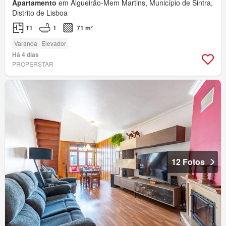
Apartamento
em Algueirão-Mem Martins, Município de Sintra,
Distrito de Lisboa
T1
1
71 m²
Varanda
Elevador
Há 4 dias
PROPERSTAR
12 Fotos