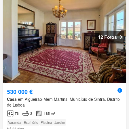
12 Fotos
530 000 €
Casa
em Algueirão-Mem Martins, Município de Sintra, Distrito
de Lisboa
T6
2
185 m²
Varanda
Escritório
Piscina
Jardim
Há 23 dias