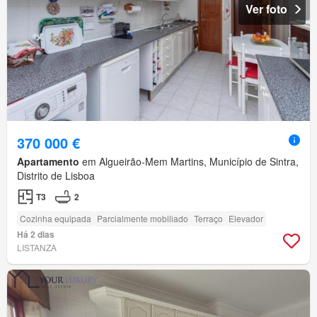
Ver foto
370 000 €
Apartamento
em Algueirão-Mem Martins, Município de Sintra,
Distrito de Lisboa
T3
2
Cozinha equipada
Parcialmente mobiliado
Terraço
Elevador
Há 2 dias
LISTANZA