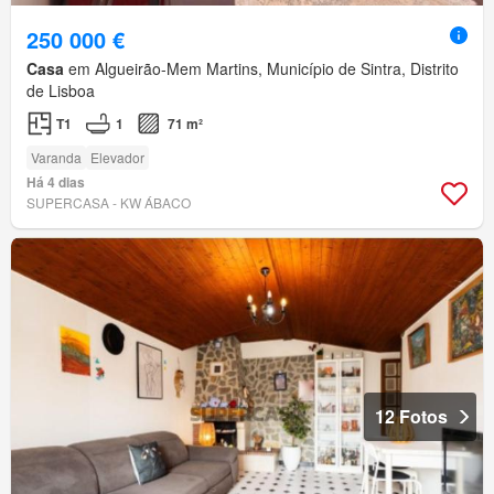
250 000 €
Casa
em Algueirão-Mem Martins, Município de Sintra, Distrito
de Lisboa
T1
1
71 m²
Varanda
Elevador
Há 4 dias
SUPERCASA - KW ÁBACO
12 Fotos