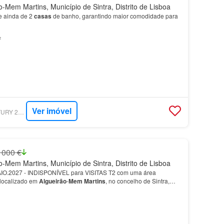
-Mem Martins, Município de Sintra, Distrito de Lisboa
e ainda de 2
casas
de banho, garantindo maior comodidade para
²
Ver imóvel
SUPERCASA - CENTURY 21 REALTY ART M&J
 000 €
-Mem Martins, Município de Sintra, Distrito de Lisboa
.2027 - INDISPONÍVEL para VISITAS T2 com uma área
 localizado em
Algueirão
-
Mem
Martins
, no concelho de Sintra,
 por um acolhedor hall de entrada, uma ampla sala comum co…