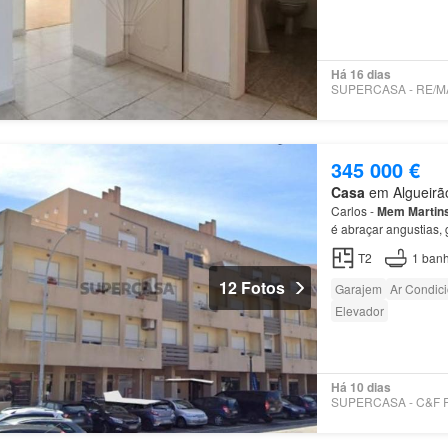
Há 16 dias
345 000 €
Casa
em Algueirão
Carlos -
Mem
Martin
é abraçar angustias
com 87,4 m² de área 
T2
1
banh
12 Fotos
Garajem
Ar Condic
Elevador
Há 10 dias