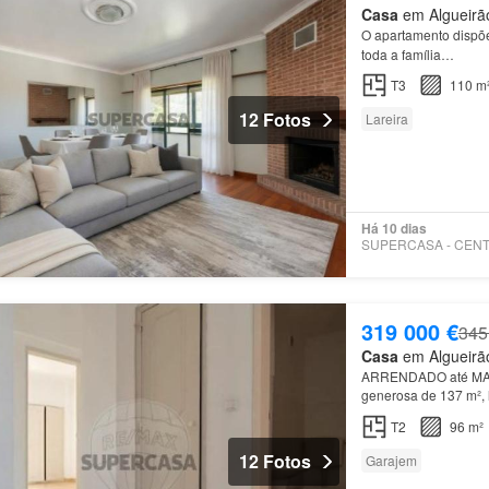
Casa
em Algueirão
O apartamento dispõ
toda a família…
T3
110 m
12 Fotos
Lareira
Há 10 dias
319 000 €
345
Casa
em Algueirão
ARRENDADO até MAIO
generosa de 137 m²,
inserido É composto
T2
96 m²
12 Fotos
Garajem