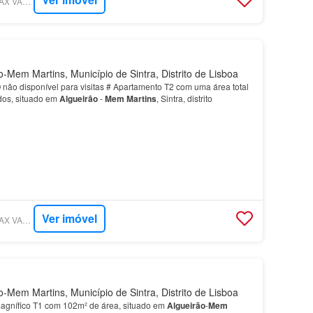
SUPERCASA - RE/MAX VANTAGEM MARKET
-Mem Martins, Município de Sintra, Distrito de Lisboa
o disponível para visitas # Apartamento T2 com uma área total
dos, situado em
Algueirão
-
Mem
Martins
, Sintra, distrito
Ver imóvel
SUPERCASA - RE/MAX VANTAGEM MARKET
-Mem Martins, Município de Sintra, Distrito de Lisboa
agnífico T1 com 102m² de área, situado em
Algueirão
-
Mem