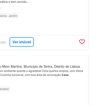
prática e bem servida…
²
iscina
Jardim
Ver imóvel
SUPERCASA - CENTURY 21 - LUX - SEDE
-Mem Martins, Município de Sintra, Distrito de Lisboa
ar um ambiente quente e agradável Dois quartos amplos, com ótima
 Cozinha funcional, com boa área de arrumação
Casa
levador