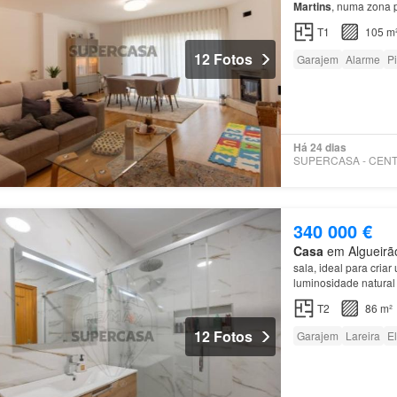
Martins
, numa zona 
T1
105 m
12 Fotos
Garajem
Alarme
P
Há 24 dias
340 000 €
Casa
em Algueirão
sala, ideal para cri
luminosidade natural
T2
86 m²
12 Fotos
Garajem
Lareira
E