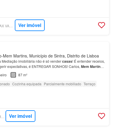
Ver imóvel
SUPERCASA - RE/MAX VANTAGEM CENTRAL
-Mem Martins, Município de Sintra, Distrito de Lisboa
s
Mediação imobiliária não é só vender
casas
! É entender receios,
, gerir expectativas, é ENTREGAR SONHOS! Carlos,
Mem
Martins
,
útil, ideal para quem procura um espaço…
eiro
87 m²
ionado
Cozinha equipada
Parcialmente mobiliado
Terraço
Ver imóvel
SUPERCASA - C&F REAL ESTATE