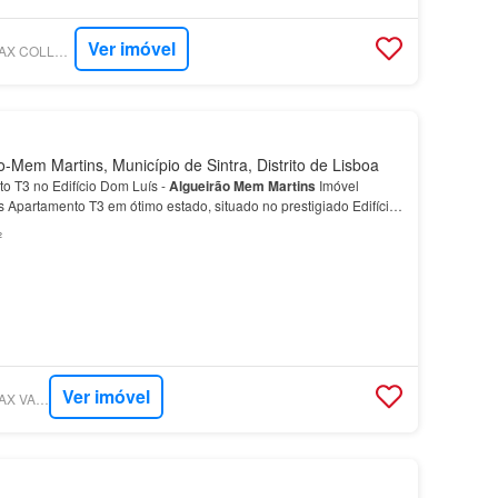
Ver imóvel
SUPERCASA - RE/MAX COLLECTION VANTAGEM VILLA
-Mem Martins, Município de Sintra, Distrito de Lisboa
o T3 no Edifício Dom Luís -
Algueirão
Mem
Martins
Imóvel
as Apartamento T3 em ótimo estado, situado no prestigiado Edifício
rão
Mem
Martins
.…
²
Ver imóvel
SUPERCASA - RE/MAX VANTAGEM SEVEN