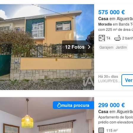
575 000 €
Casa
em Algueirão
Moradia
em Banda T
com 225 m² de área út
composta por: - 4 qua
T4
2
banh
12 Fotos
Garajem
Jardim
Há 30+ dias
Ver
LUXURYESTATE
299 000 €
muita procura
Casa
em Algueirão
Apartamento de tipol
prédio com elevador
115 m²