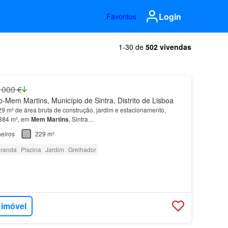
Login
Favoritos
1-30 de
502 vivendas
 000 €
-Mem Martins, Município de Sintra, Distrito de Lisboa
 m² de área bruta de construção, jardim e estacionamento,
 384 m², em
Mem
Martins
, Sintra…
eiros
229 m²
randa
Piscina
Jardim
Grelhador
 imóvel