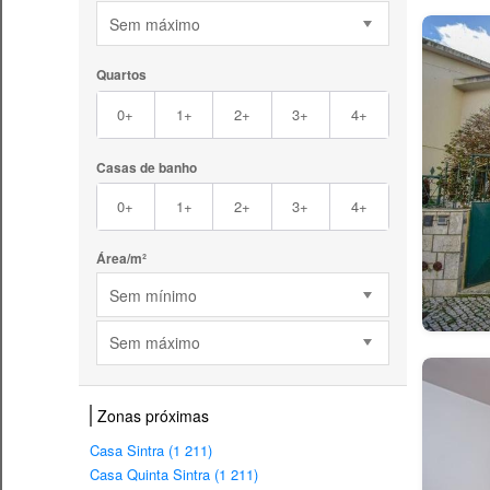
Sem máximo
Quartos
0+
1+
2+
3+
4+
Casas de banho
0+
1+
2+
3+
4+
Área/m²
Sem mínimo
Sem máximo
Zonas próximas
Casa Sintra (1 211)
Casa Quinta Sintra (1 211)