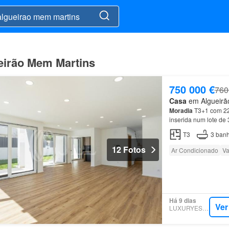
eirão Mem Martins
750 000 €
760
Casa
em Algueirão
Moradia
T3+1 com 229
inserida num lote de
T3
3
banh
12 Fotos
Ar Condicionado
Va
Há 9 dias
Ver
LUXURYESTATE