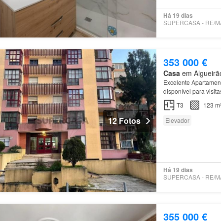
Há 19 dias
353 000 €
Casa
em Algueirão
Excelente Apartament
disponível para visit
Dom Luís, em
Alguei
T3
123 m
12 Fotos
Elevador
Há 19 dias
355 000 €