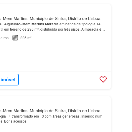
-Mem Martins, Município de Sintra, Distrito de Lisboa
4 |
Algueirão
–
Mem
Martins
Moradia
em banda de tipologia T4,
il em terreno de 295 m², distribuída por três pisos, A
moradia
é
rtos; - 2
casas
de banho; - Sala de esta…
eiros
225 m²
 imóvel
-Mem Martins, Município de Sintra, Distrito de Lisboa
ogia T4 transformado em T3 com áreas generosas. Inserido num
es. Bons acessos