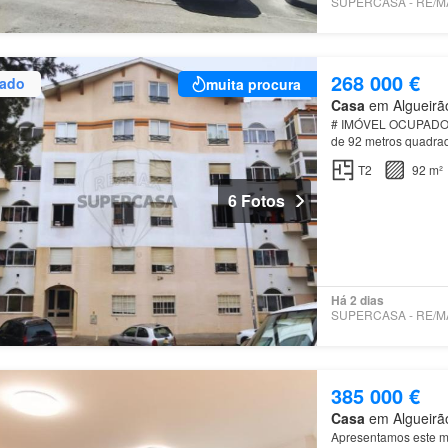
268 000 €
zado
muita procura
Casa
em Algueirão
# IMÓVEL OCUPADO nã
de 92 metros quadra
T2
92 m²
6 Fotos
Há 2 dias
385 000 €
Casa
em Algueirão
Apresentamos este m