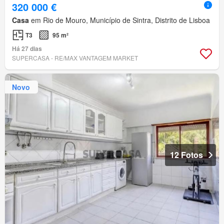
320 000 €
Casa
em Rio de Mouro, Município de Sintra, Distrito de Lisboa
T3
95 m²
Há 27 dias
SUPERCASA - RE/MAX VANTAGEM MARKET
Novo
12 Fotos