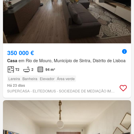
350 000 €
Casa
em Rio de Mouro, Município de Sintra, Distrito de Lisboa
T2
2
94 m²
Lareira
Banheira
Elevador
Área verde
Há 23 dias
SUPERCASA - ELITEDOMUS - SOCIEDADE DE MEDIAÇÃO IMOBILIÁRIA, LDA.