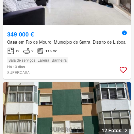
349 000 €
Casa
em Rio de Mouro, Município de Sintra, Distrito de Lisboa
T2
2
116 m²
Sala de serviços
Lareira
Banheira
Há 13 dias
SUPERCASA
12 Fotos