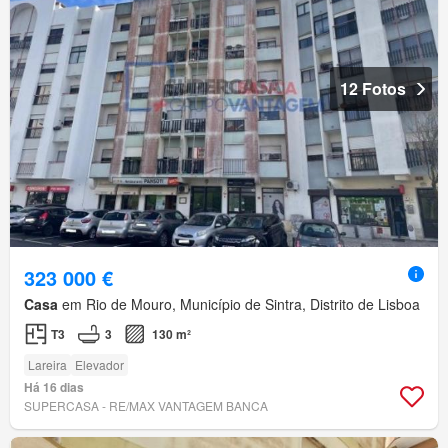
12 Fotos
323 000 €
Casa
em Rio de Mouro, Município de Sintra, Distrito de Lisboa
T3
3
130 m²
Lareira
Elevador
Há 16 dias
SUPERCASA - RE/MAX VANTAGEM BANCA