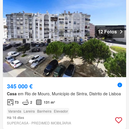
12 Fotos
345 000 €
Casa
em Rio de Mouro, Município de Sintra, Distrito de Lisboa
T3
2
131 m²
Varanda
Lareira
Banheira
Elevador
Há 16 dias
SUPERCASA - PREDIMED IMOBILÍARIA