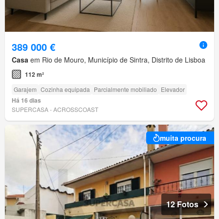
389 000 €
Casa
em Rio de Mouro, Município de Sintra, Distrito de Lisboa
112 m²
Garajem
Cozinha equipada
Parcialmente mobiliado
Elevador
Há 16 dias
SUPERCASA - ACROSSCOAST
muita procura
12 Fotos