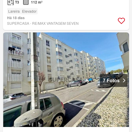
T3
112 m²
Lareira
Elevador
Há 18 dias
SUPERCASA - RE/MAX VANTAGEM SEVEN
7 Fotos