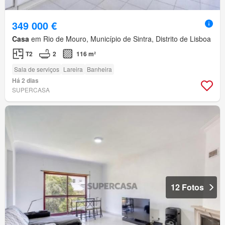
349 000 €
Casa
em Rio de Mouro, Município de Sintra, Distrito de Lisboa
T2
2
116 m²
Sala de serviços
Lareira
Banheira
Há 2 dias
SUPERCASA
12 Fotos