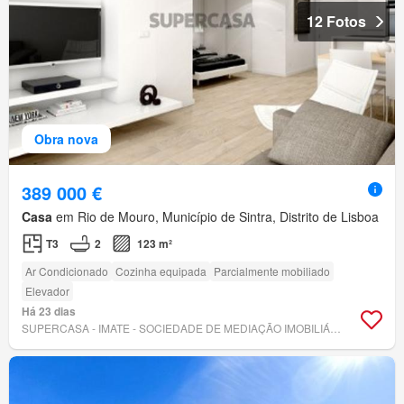
12 Fotos
Obra nova
389 000 €
Casa
em Rio de Mouro, Município de Sintra, Distrito de Lisboa
T3
2
123 m²
Ar Condicionado
Cozinha equipada
Parcialmente mobiliado
Elevador
Há 23 dias
SUPERCASA - IMATE - SOCIEDADE DE MEDIAÇÃO IMOBILIÁRIA, LDA.