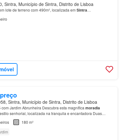
Sintra, Município de Sintra, Distrito de Lisboa
em lote de terreno com 490m², localizada em
Sintra
…
eiro
imóvel
 preço
, Sintra, Município de Sintra, Distrito de Lisboa
 com Jardim Abrunheira Descubra esta magnífica
moradia
stilo senhorial, localizada na tranquila e encantadora Duas
letas, que servem os restantes quartos…
eiros
180 m²
ardim