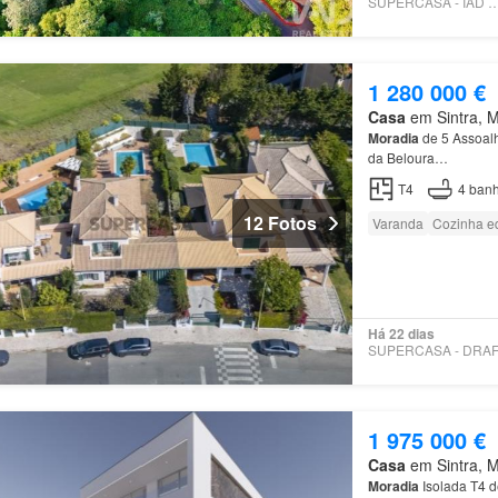
SUPERCASA - IAD PO
1 280 000 €
Casa
em Sintra, Mu
Moradia
de 5 Assoa
da Beloura…
T4
4
banh
12 Fotos
Varanda
Cozinha e
Há 22 dias
1 975 000 €
Casa
em Sintra, Mu
Moradia
Isolada T4 d