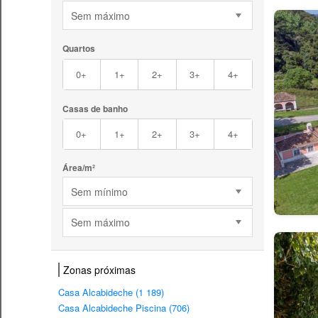
Sem máximo
Quartos
0+
1+
2+
3+
4+
Casas de banho
0+
1+
2+
3+
4+
Área/m²
Sem mínimo
Sem máximo
Zonas próximas
Casa Alcabideche (1 189)
Casa Alcabideche Piscina (706)