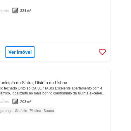
eiros
334 m²
Ver imóvel
SUPERCASA - DRAFT IN HOMES
nicípio de Sintra, Distrito de Lisboa
o fechado junto ao CAISL / TASIS Excelente apartamento com 4
orâmico, localizado no mais bonito condomínio da
Quinta
excelente
o, tem uma magnífica exposição solar c…
eiros
203 m²
gurança
Ginásio
Piscina
Sauna