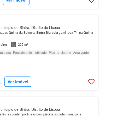
RTUGAL
nicípio de Sintra, Distrito de Lisboa
lhadas
Quinta
da Beloura,
Sintra
Moradia
geminada T4, na
Quinta
eiros
225 m²
quipada
Parcialmente mobiliado
Piscina
Jardim
Área verde
Ver imóvel
SUPERCASA - DRAFT IN HOMES
nicípio de Sintra, Distrito de Lisboa
e linhas contemporâneas com piscina situada numa zona