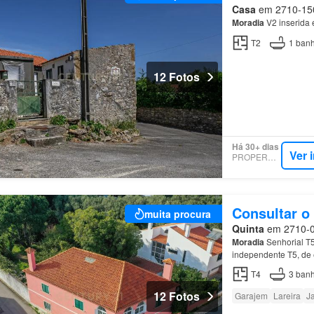
Casa
em 2710-150, 
Moradia
V2 inserida 
T2
1
banh
12 Fotos
Há 30+ dias
Ver 
PROPERSTAR
Consultar o
muita procura
Quinta
em 2710-058
Moradia
Senhorial T5
independente T5, de e
casas
de banho comp
T4
3
banh
12 Fotos
Garajem
Lareira
J