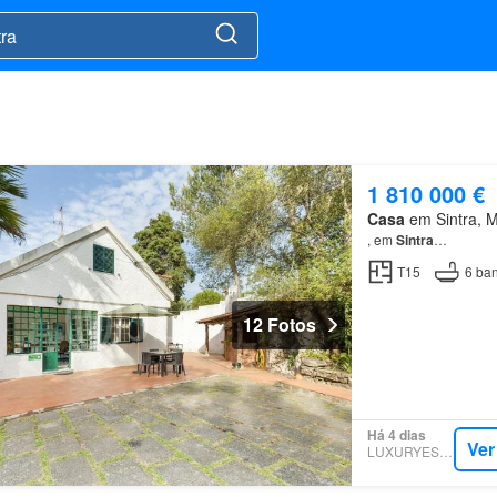
1 810 000 €
Casa
em Sintra, Mu
, em
Sintra
…
T15
6
ban
12 Fotos
Há 4 dias
Ver
LUXURYESTATE