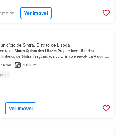
Ver imóvel
SUPERCASA - FIVE STAR PROPERTIES - PORTUGAL
nicípio de Sintra, Distrito de Lisboa
Centro de
Sintra
Quinta
dos Lilazes Propriedade Histórica
 histórico de
Sintra
, resguardada do turismo e envolvida A
quinta
ês residências independentes -
Casa
de ca…
heiros
1 018 m²
ardim
Ver imóvel
SUPERCASA - DRAFT IN HOMES