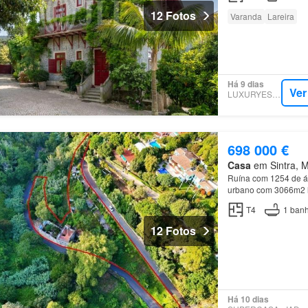
12 Fotos
Varanda
Lareira
Há 9 dias
Ver
LUXURYESTATE
698 000 €
Casa
em Sintra, Mu
Ruína com 1254 de á
urbano com 3066m2 
Mouros, Palácio da 
T4
1
banh
12 Fotos
Há 10 dias