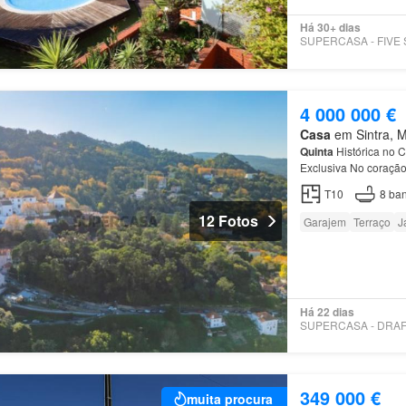
Há 30+ dias
4 000 000 €
Casa
em Sintra, Mu
Quinta
Histórica no 
Exclusiva No coração
é composta por: - Tr
T10
8
ban
12 Fotos
Garajem
Terraço
J
Há 22 dias
349 000 €
muita procura