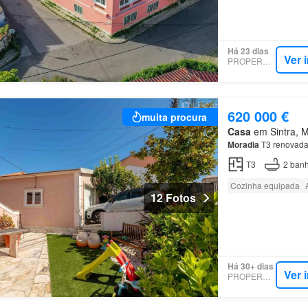
Há 23 dias
Ver 
PROPERSTAR
620 000 €
muita procura
Casa
em Sintra, Mu
Moradia
T3 renovada,
T3
2
banh
Cozinha equipada
12 Fotos
Há 30+ dias
Ver 
PROPERSTAR