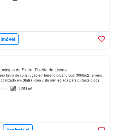
 imóvel
nicípio de Sintra, Distrito de Lisboa
rea bruta de construção em terreno urbano com 3066m2 Terreno
localizado em
Sintra
, com vista privilegiada para o Castelo dos
Pena e
Quinta
da Regaleira.…
eiro
1 254 m²
Ver imóvel