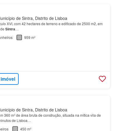
nicípio de Sintra, Distrito de Lisboa
culo XVI, com 42 hectares de terreno e edificado de 2500 m2, em
a de
Sintra
…
nheiros
959 m²
 imóvel
nicípio de Sintra, Distrito de Lisboa
om 360 m² de área bruta de construção, situada na mítica vila de
minutos de Lisboa…
eiros
450 m²