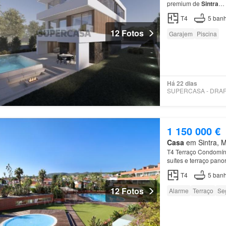
premium de
Sintra
…
T4
5
banh
12 Fotos
Garajem
Piscina
Há 22 dias
1 150 000 €
Casa
em Sintra, Mu
T4 Terraço Condomíni
suítes e terraço pan
estado de conservaçã
T4
5
banh
12 Fotos
Alarme
Terraço
Se