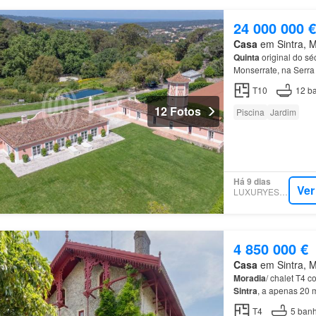
24 000 000 €
Casa
em Sintra, Mu
Quinta
original do sé
Monserrate, na Serr
T10
12
ba
12 Fotos
Piscina
Jardim
Há 9 dias
Ver
LUXURYESTATE
4 850 000 €
Casa
em Sintra, Mu
Moradia
/ chalet T4 c
Sintra
, a apenas 20 
T4
5
banh