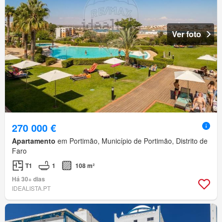
Ver foto
270 000 €
Apartamento
em Portimão, Município de Portimão, Distrito de
Faro
T1
1
108 m²
Há 30+ dias
IDEALISTA.PT