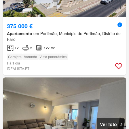
375 000 €
Apartamento
em Portimão, Município de Portimão, Distrito de
Faro
T2
2
127 m²
Garajem
Varanda
Vista panorâmica
Há 1 dia
IDEALISTA.PT
Ver foto