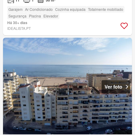
T1
1
50 m²
Garajem
Ar Condicionado
Cozinha equipada
Totalmente mobiliado
Segurança
Piscina
Elevador
Há 30+ dias
IDEALISTA.PT
Ver foto