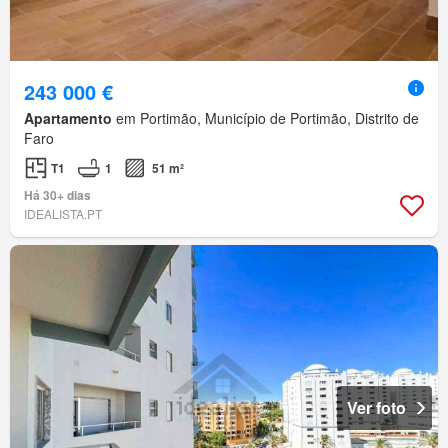
243 000 €
Apartamento
em Portimão, Município de Portimão, Distrito de
Faro
T1
1
51 m²
Há 30+ dias
IDEALISTA.PT
Ver foto