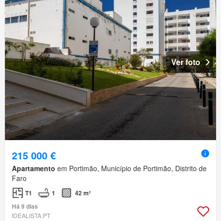
Ver foto
215 000 €
Apartamento
em Portimão, Município de Portimão, Distrito de
Faro
T1
1
42 m²
Há 9 dias
IDEALISTA.PT