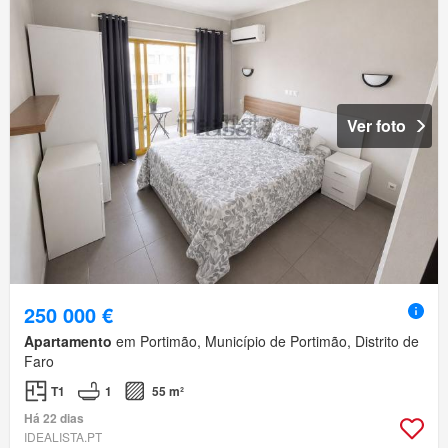
Ver foto
250 000 €
Apartamento
em Portimão, Município de Portimão, Distrito de
Faro
T1
1
55 m²
Há 22 dias
IDEALISTA.PT