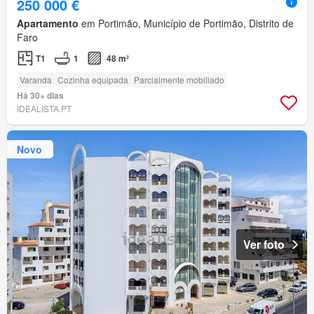
250 000 €
Apartamento
em Portimão, Município de Portimão, Distrito de
Faro
T1
1
48 m²
Varanda
Cozinha equipada
Parcialmente mobiliado
Há 30+ dias
IDEALISTA.PT
Novo
Ver foto