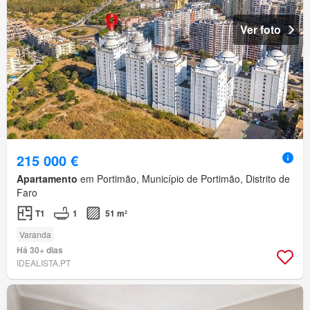
Ver foto
215 000 €
Apartamento
em Portimão, Município de Portimão, Distrito de
Faro
T1
1
51 m²
Varanda
Há 30+ dias
IDEALISTA.PT