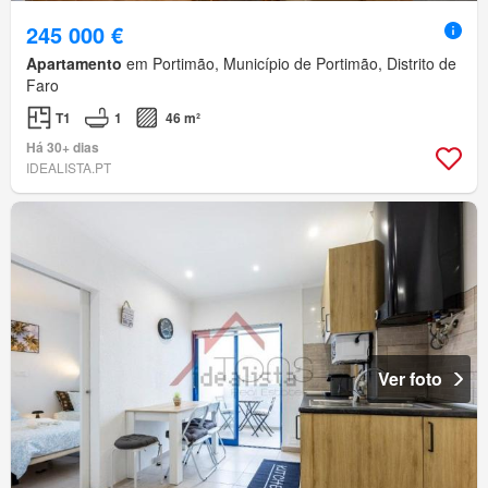
245 000 €
Apartamento
em Portimão, Município de Portimão, Distrito de
Faro
T1
1
46 m²
Há 30+ dias
IDEALISTA.PT
Ver foto