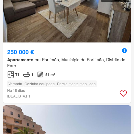
250 000 €
Apartamento
em Portimão, Município de Portimão, Distrito de
Faro
T1
1
51 m²
Varanda
Cozinha equipada
Parcialmente mobiliado
Há 18 dias
IDEALISTA.PT