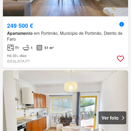
249 500 €
Apartamento
em Portimão, Município de Portimão, Distrito de
Faro
T1
1
51 m²
Há 30+ dias
IDEALISTA.PT
Ver foto