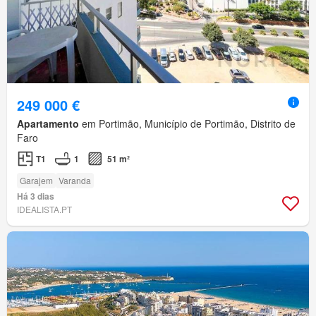
249 000 €
Apartamento
em Portimão, Município de Portimão, Distrito de
Faro
T1
1
51 m²
Garajem
Varanda
Há 3 dias
IDEALISTA.PT