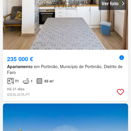
Ver foto
235 000 €
Apartamento
em Portimão, Município de Portimão, Distrito de
Faro
T1
1
65 m²
Há 21 dias
IDEALISTA.PT