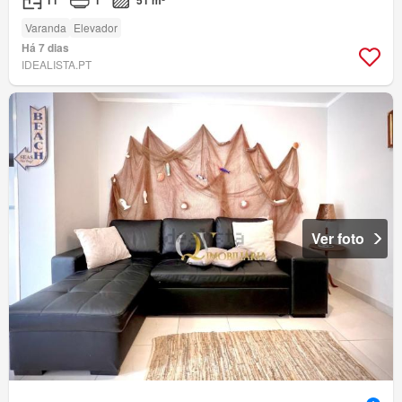
T1
1
51 m²
Varanda
Elevador
Há 7 dias
IDEALISTA.PT
Ver foto