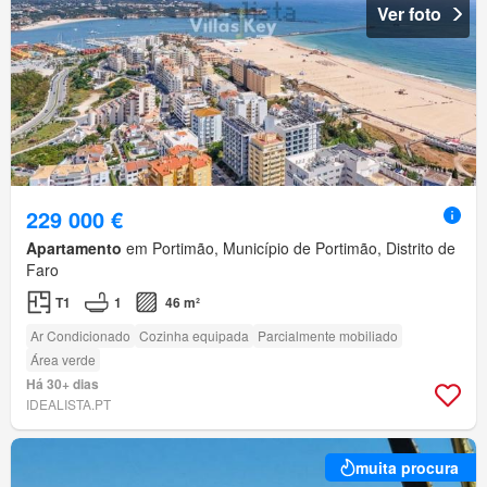
Ver foto
229 000 €
Apartamento
em Portimão, Município de Portimão, Distrito de
Faro
T1
1
46 m²
Ar Condicionado
Cozinha equipada
Parcialmente mobiliado
Área verde
Há 30+ dias
IDEALISTA.PT
muita procura