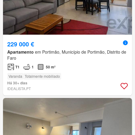
229 000 €
Apartamento
em Portimão, Município de Portimão, Distrito de
Faro
T1
1
50 m²
Varanda
Totalmente mobiliado
Há 30+ dias
IDEALISTA.PT