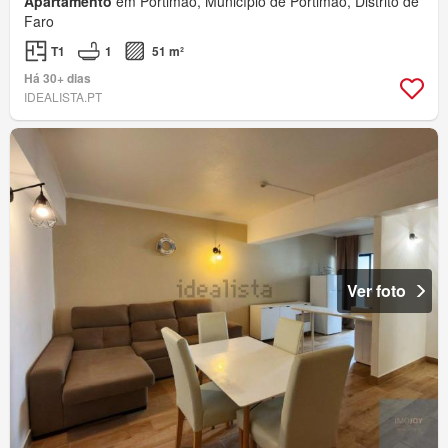
Apartamento
em Portimão, Município de Portimão, Distrito de
Faro
T1
1
51 m²
Há 30+ dias
IDEALISTA.PT
Ver foto