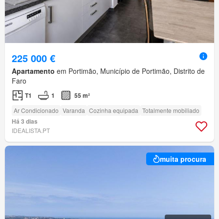
225 000 €
Apartamento
em Portimão, Município de Portimão, Distrito de
Faro
T1
1
55 m²
Ar Condicionado
Varanda
Cozinha equipada
Totalmente mobiliado
Há 3 dias
IDEALISTA.PT
muita procura