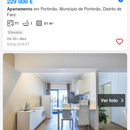
229 000 €
Apartamento
em Portimão, Município de Portimão, Distrito de
Faro
T1
1
51 m²
Elevador
Há 30+ dias
IDEALISTA.PT
Ver foto