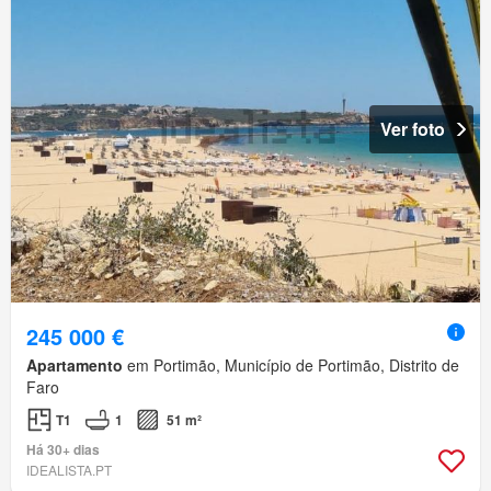
Ver foto
245 000 €
Apartamento
em Portimão, Município de Portimão, Distrito de
Faro
T1
1
51 m²
Há 30+ dias
IDEALISTA.PT