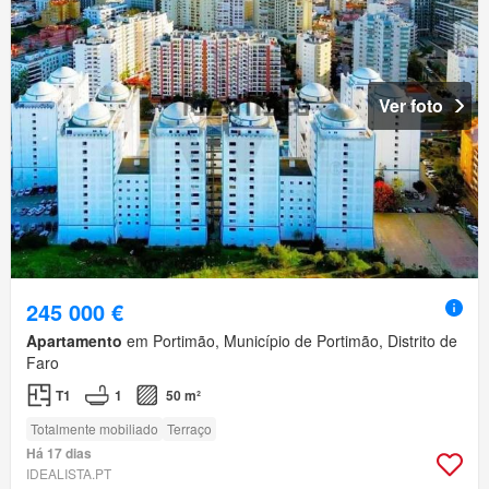
Ver foto
245 000 €
Apartamento
em Portimão, Município de Portimão, Distrito de
Faro
T1
1
50 m²
Totalmente mobiliado
Terraço
Há 17 dias
IDEALISTA.PT