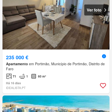
Ver foto
235 000 €
Apartamento
em Portimão, Município de Portimão, Distrito de
Faro
T1
1
60 m²
Há 16 dias
IDEALISTA.PT