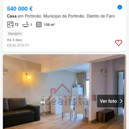
540 000 €
Casa
em Portimão, Município de Portimão, Distrito de Faro
T2
1
136 m²
Garajem
Há 3 dias
IDEALISTA.PT
Ver foto