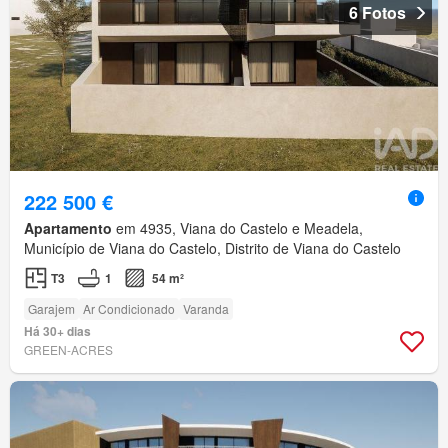
6 Fotos
222 500 €
Apartamento
em 4935, Viana do Castelo e Meadela,
Município de Viana do Castelo, Distrito de Viana do Castelo
T3
1
54 m²
Garajem
Ar Condicionado
Varanda
Há 30+ dias
GREEN-ACRES