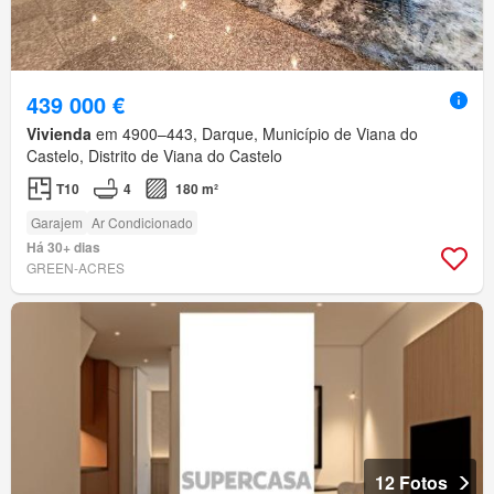
439 000 €
Vivienda
em 4900–443, Darque, Município de Viana do
Castelo, Distrito de Viana do Castelo
T10
4
180 m²
Garajem
Ar Condicionado
Há 30+ dias
GREEN-ACRES
12 Fotos