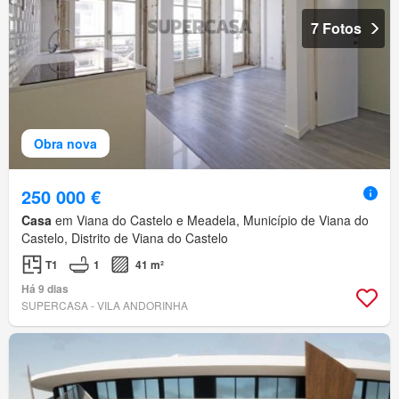
7 Fotos
Obra nova
250 000 €
Casa
em Viana do Castelo e Meadela, Município de Viana do
Castelo, Distrito de Viana do Castelo
T1
1
41 m²
Há 9 dias
SUPERCASA - VILA ANDORINHA