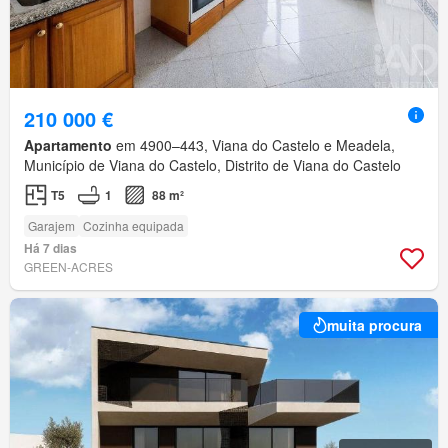
210 000 €
Apartamento
em 4900–443, Viana do Castelo e Meadela,
Município de Viana do Castelo, Distrito de Viana do Castelo
T5
1
88 m²
Garajem
Cozinha equipada
Há 7 dias
GREEN-ACRES
muita procura