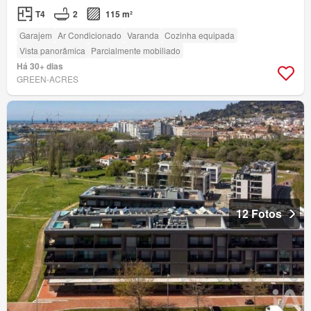
T4
2
115 m²
Garajem
Ar Condicionado
Varanda
Cozinha equipada
Vista panorâmica
Parcialmente mobiliado
Há 30+ dias
GREEN-ACRES
12 Fotos