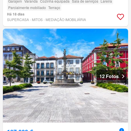
Garajem
Varanda
Cozinha equipada
Sala de serviços
Lareira
Parcialmente mobiliado
Terraço
Há 18 dias
SUPERCASA - MITOS - MEDIAÇÃO IMOBILIÁRIA
12 Fotos