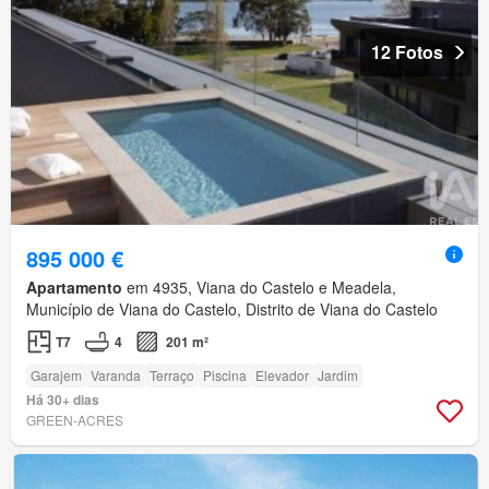
12 Fotos
895 000 €
Apartamento
em 4935, Viana do Castelo e Meadela,
Município de Viana do Castelo, Distrito de Viana do Castelo
T7
4
201 m²
Garajem
Varanda
Terraço
Piscina
Elevador
Jardim
Há 30+ dias
GREEN-ACRES