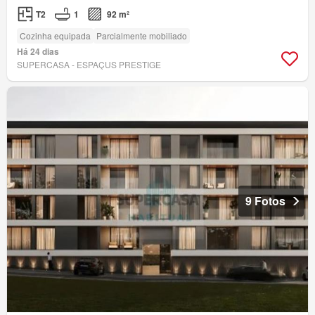
T2
1
92 m²
Cozinha equipada
Parcialmente mobiliado
Há 24 dias
SUPERCASA - ESPAÇUS PRESTIGE
9 Fotos