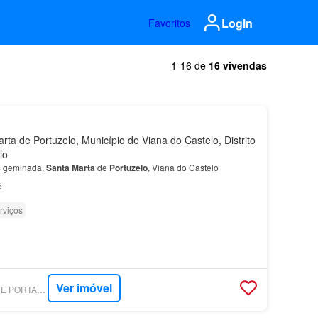
Login
Favoritos
1-16 de
16 vivendas
ta de Portuzelo, Município de Viana do Castelo, Distrito
lo
4 geminada,
Santa
Marta
de
Portuzelo
, Viana do Castelo
²
rviços
Ver imóvel
SUPERCASA - ENTRE PORTAS - MEDIAÇÃO IMOBILIÁRIA, UNIPESSOAL, LDA.