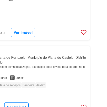
Ver imóvel
SUPERCASA - UNIUM - UNIPESSOAL, LDA.
ta de Portuzelo, Município de Viana do Castelo, Distrito
lo
2
com ótima localização, exposição solar e vista para cidade, rio e
eiros
80 m²
Sala de serviços
Banheira
Jardim