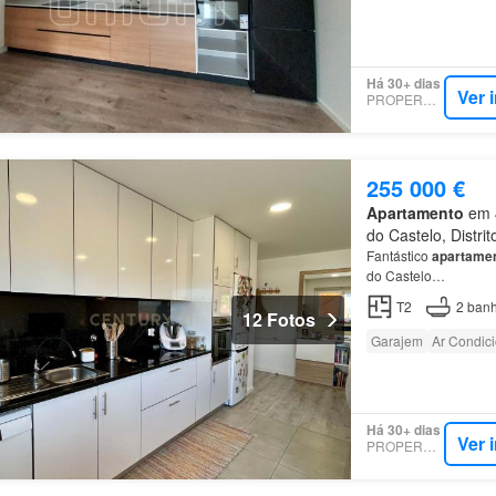
Há 30+ dias
Ver 
PROPERSTAR
255 000 €
Apartamento
em 4
do Castelo, Distri
Fantástico
apartame
do Castelo…
T2
2
banh
12 Fotos
Garajem
Ar Condic
Há 30+ dias
Ver 
PROPERSTAR