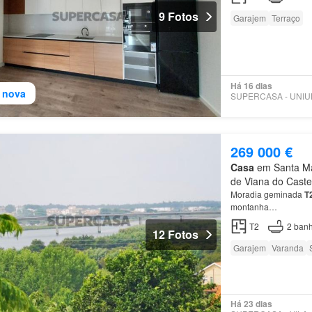
9 Fotos
Garajem
Terraço
Há 16 dias
 nova
269 000 €
Casa
em Santa Mar
de Viana do Caste
Moradia geminada
T
montanha…
T2
2
banh
12 Fotos
Garajem
Varanda
Há 23 dias