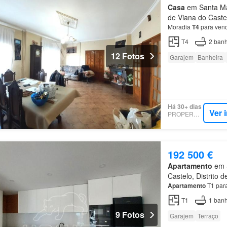
Casa
em Santa Mar
de Viana do Caste
Moradia
T4
para ven
T4
2
banh
12 Fotos
Garajem
Banheira
Há 30+ dias
Ver 
PROPERSTAR
192 500 €
Apartamento
em S
Castelo, Distrito 
Apartamento
T1 para
T1
1
banh
9 Fotos
Garajem
Terraço