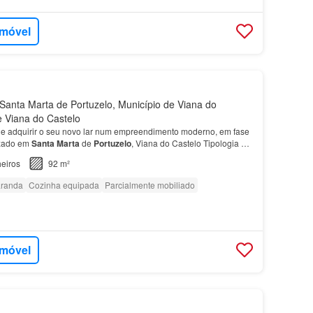
imóvel
anta Marta de Portuzelo, Município de Viana do
de Viana do Castelo
e adquirir o seu novo lar num empreendimento moderno, em fase
izado em
Santa
Marta
de
Portuzelo
, Viana do Castelo Tipologia
T3
buição de áreas, sala e cozinha em ope…
eiros
92 m²
randa
Cozinha equipada
Parcialmente mobiliado
imóvel