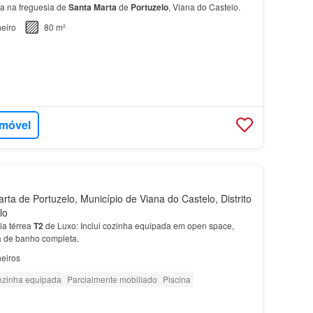
a na freguesia de
Santa
Marta
de
Portuzelo
, Viana do Castelo.
eiro
80 m²
imóvel
ta de Portuzelo, Município de Viana do Castelo, Distrito
lo
a térrea
T2
de Luxo: Inclui cozinha equipada em open space,
sa de banho completa.
eiros
zinha equipada
Parcialmente mobiliado
Piscina