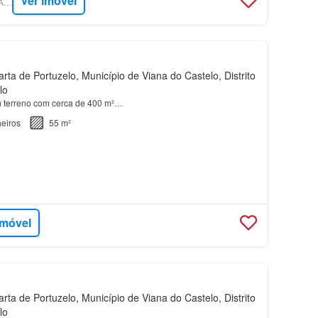
Ver imóvel
SUPERCASA - VILA ANDORINHA
ta de Portuzelo, Município de Viana do Castelo, Distrito
lo
m terreno com cerca de 400 m²…
eiros
55 m²
imóvel
ta de Portuzelo, Município de Viana do Castelo, Distrito
lo