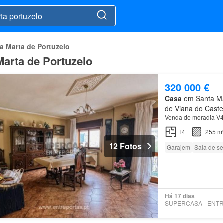
a Marta de Portuzelo
arta de Portuzelo
320 000 €
Casa
em Santa Mar
de Viana do Caste
Venda de moradia V
T4
255 m
12 Fotos
Garajem
Sala de se
Há 17 dias