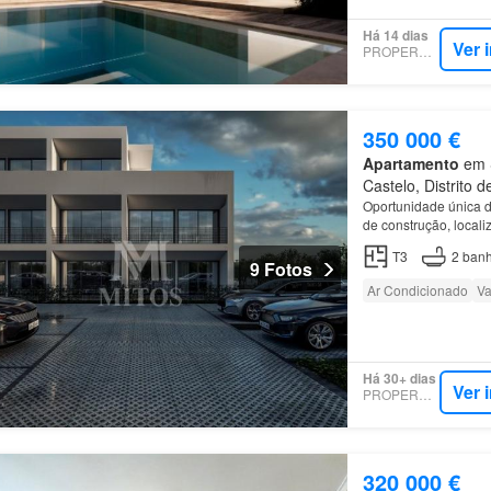
Há 14 dias
Ver 
PROPERSTAR
350 000 €
Apartamento
em S
Castelo, Distrito 
Oportunidade única d
de construção, local
com excelente distri
T3
2
banh
9 Fotos
Ar Condicionado
Va
Há 30+ dias
Ver 
PROPERSTAR
320 000 €