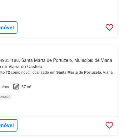
imóvel
925-180, Santa Marta de Portuzelo, Município de Viana
to de Viana do Castelo
nto
T2
como novo, localizado em
Santa
Marta
de
Portuzelo
, Viana
eiros
67 m²
ionado
imóvel