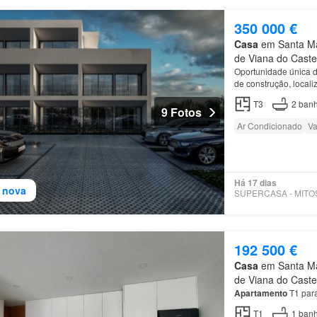
350 000 €
Casa
em Santa Mar
de Viana do Caste
Oportunidade única d
de construção, local
com excelente distri
T3
2
banh
9 Fotos
Ar Condicionado
Va
Há 17 dias
 nova
192 500 €
Casa
em Santa Mar
de Viana do Caste
Apartamento
T1 para
T1
1
banh