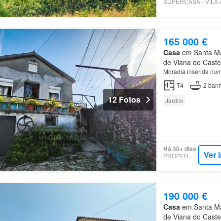
165 000 €
Casa
em Santa Mar
de Viana do Caste
Moradia inserida nu
T4
2
banh
12 Fotos
Jardim
Há 30+ dias
Ver 
PROPERSTAR
190 000 €
Casa
em Santa Mar
de Viana do Caste