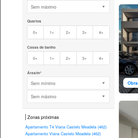
Sem máximo
Quartos
0+
1+
2+
3+
4+
Casas de banho
0+
1+
2+
3+
4+
Área/m²
Obra
Sem mínimo
Sem máximo
Zonas próximas
Apartamento T4 Viana Castelo Meadela (462)
Apartamento Viana Castelo Meadela (462)