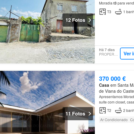
Moradia
t3
para vend
T3
1
banh
12 Fotos
Há 7 dias
Ver 
PROPERSTAR
370 000 €
Casa
em Santa Mar
de Viana do Caste
Apresentamos Moradi
suíte com closet, ca
T2
2
banh
11 Fotos
Ar Condicionado
Co