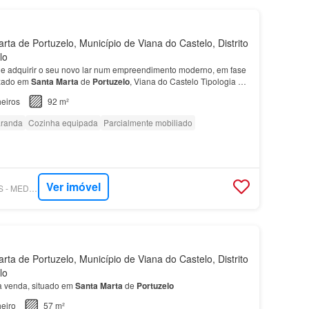
ta de Portuzelo, Município de Viana do Castelo, Distrito
lo
e adquirir o seu novo lar num empreendimento moderno, em fase
izado em
Santa
Marta
de
Portuzelo
, Viana do Castelo Tipologia
T3
buição de áreas, sala e cozinha em ope…
eiros
92 m²
randa
Cozinha equipada
Parcialmente mobiliado
Ver imóvel
SUPERCASA - MITOS - MEDIAÇÃO IMOBILIÁRIA
ta de Portuzelo, Município de Viana do Castelo, Distrito
lo
 venda, situado em
Santa
Marta
de
Portuzelo
eiro
57 m²