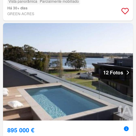
Vista panorâmica
Parcialmente mobiliado
Há 30+ dias
GREEN-ACRES
12 Fotos
895 000 €