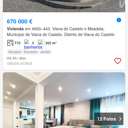
670 000 €
Vivienda
em 4900–443, Viana do Castelo e Meadela,
Município de Viana do Castelo, Distrito de Viana do Castelo
T10
3
262 m²
Garajem
Elevador
Jardim
Há 30+ dias
GREEN-ACRES
12 Fotos