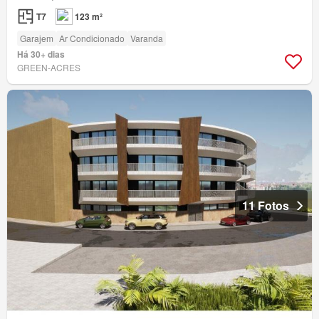
T7
123 m²
Garajem
Ar Condicionado
Varanda
Há 30+ dias
GREEN-ACRES
11 Fotos