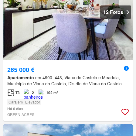
12 Fotos
265 000 €
Apartamento
em 4900–443, Viana do Castelo e Meadela,
Município de Viana do Castelo, Distrito de Viana do Castelo
T3
2
102 m²
Garajem
Elevador
Há 6 dias
GREEN-ACRES