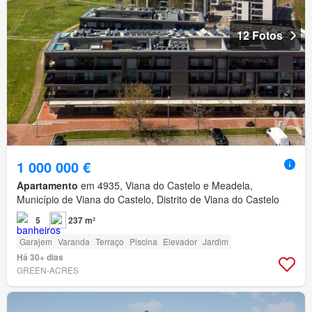
12 Fotos
1 000 000 €
Apartamento
em 4935, Viana do Castelo e Meadela,
Município de Viana do Castelo, Distrito de Viana do Castelo
5
237 m²
Garajem
Varanda
Terraço
Piscina
Elevador
Jardim
Há 30+ dias
GREEN-ACRES