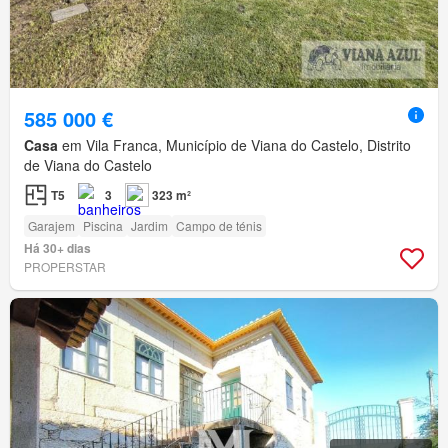
585 000 €
Casa
em Vila Franca, Município de Viana do Castelo, Distrito
de Viana do Castelo
T5
3
323 m²
Garajem
Piscina
Jardim
Campo de ténis
Há 30+ dias
PROPERSTAR