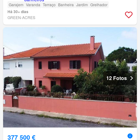
Garajem
Varanda
Terraço
Banheira
Jardim
Grelhador
Há 30+ dias
GREEN-ACRES
12 Fotos
377 500 €