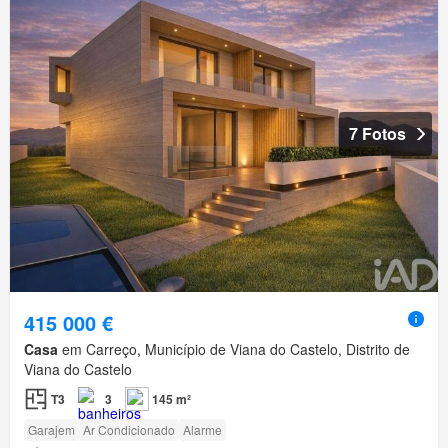
7 Fotos
415 000 €
Casa
em Carreço, Município de Viana do Castelo, Distrito de
Viana do Castelo
T3
3
145 m²
Garajem
Ar Condicionado
Alarme