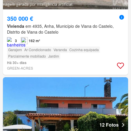
350 000 €
Vivienda
em 4935, Anha, Município de Viana do Castelo,
Distrito de Viana do Castelo
3
162 m²
Garajem
Ar Condicionado
Varanda
Cozinha equipada
Parcialmente mobiliado
Jardim
Há 30+ dias
GREEN-ACRES
12 Fotos