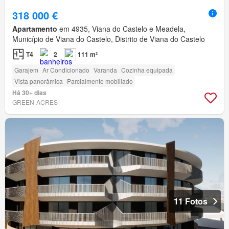
318 000 €
Apartamento
em 4935, Viana do Castelo e Meadela,
Município de Viana do Castelo, Distrito de Viana do Castelo
T4
2
111 m²
Garajem
Ar Condicionado
Varanda
Cozinha equipada
Vista panorâmica
Parcialmente mobiliado
Há 30+ dias
GREEN-ACRES
11 Fotos