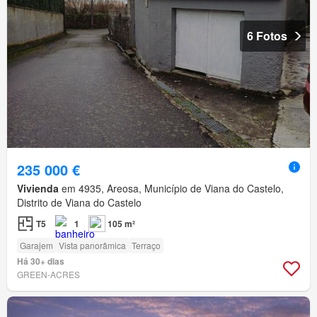
6 Fotos
235 000 €
Vivienda
em 4935, Areosa, Município de Viana do Castelo,
Distrito de Viana do Castelo
T5
1
105 m²
Garajem
Vista panorâmica
Terraço
Há 30+ dias
GREEN-ACRES