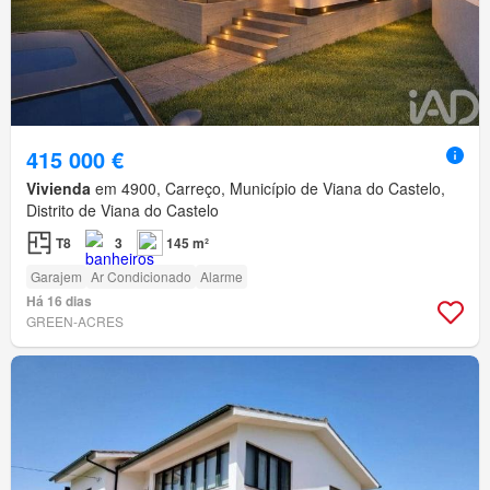
415 000 €
Vivienda
em 4900, Carreço, Município de Viana do Castelo,
Distrito de Viana do Castelo
T8
3
145 m²
Garajem
Ar Condicionado
Alarme
Há 16 dias
GREEN-ACRES