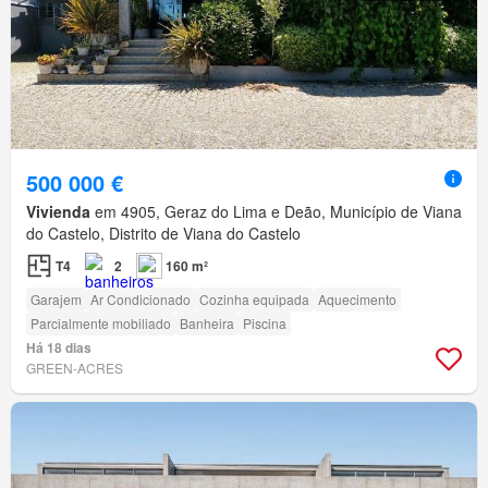
500 000 €
Vivienda
em 4905, Geraz do Lima e Deão, Município de Viana
do Castelo, Distrito de Viana do Castelo
T4
2
160 m²
Garajem
Ar Condicionado
Cozinha equipada
Aquecimento
Parcialmente mobiliado
Banheira
Piscina
Há 18 dias
GREEN-ACRES