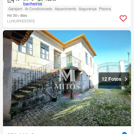
Garajem
Ar Condicionado
Aquecimento
Segurança
Piscina
Há 30+ dias
LUXURYESTATE
12 Fotos