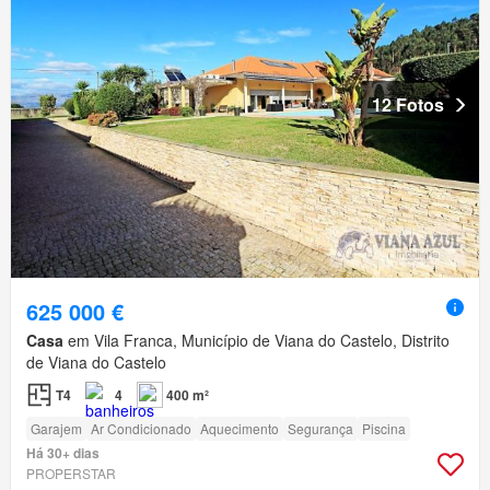
12 Fotos
625 000 €
Casa
em Vila Franca, Município de Viana do Castelo, Distrito
de Viana do Castelo
T4
4
400 m²
Garajem
Ar Condicionado
Aquecimento
Segurança
Piscina
Há 30+ dias
PROPERSTAR