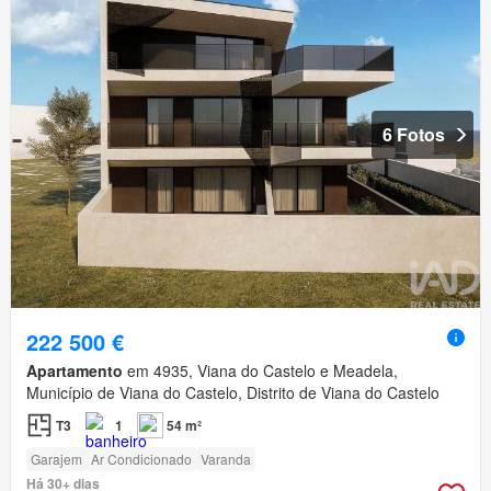
6 Fotos
222 500 €
Apartamento
em 4935, Viana do Castelo e Meadela,
Município de Viana do Castelo, Distrito de Viana do Castelo
T3
1
54 m²
Garajem
Ar Condicionado
Varanda
Há 30+ dias