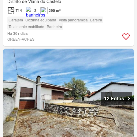
Distrito de Viana do Castelo
T14
2
290 m²
Garajem
Cozinha equipada
Vista panorâmica
Lareira
Totalmente mobiliado
Banheira
Há 30+ dias
GREEN-ACRES
12 Fotos