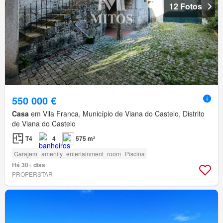
12 Fotos
550 000 €
Casa
em Vila Franca, Município de Viana do Castelo, Distrito
de Viana do Castelo
T4
4
575 m²
Garajem
amenity_entertainment_room
Piscina
Há 30+ dias
PROPERSTAR