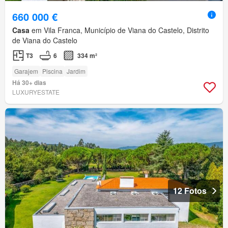
660 000 €
Casa
em Vila Franca, Município de Viana do Castelo, Distrito
de Viana do Castelo
T3
6
334 m²
Garajem
Piscina
Jardim
Há 30+ dias
LUXURYESTATE
12 Fotos