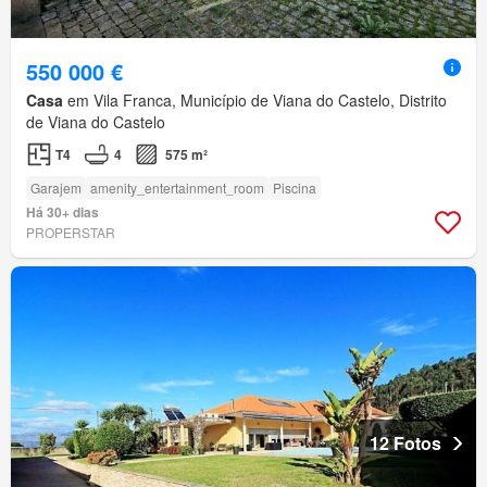
550 000 €
Casa
em Vila Franca, Município de Viana do Castelo, Distrito
de Viana do Castelo
T4
4
575 m²
Garajem
amenity_entertainment_room
Piscina
Há 30+ dias
PROPERSTAR
12 Fotos