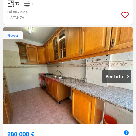
T2
1
Há 30+ dias
LISTANZA
Novo
Ver foto
280 000 €