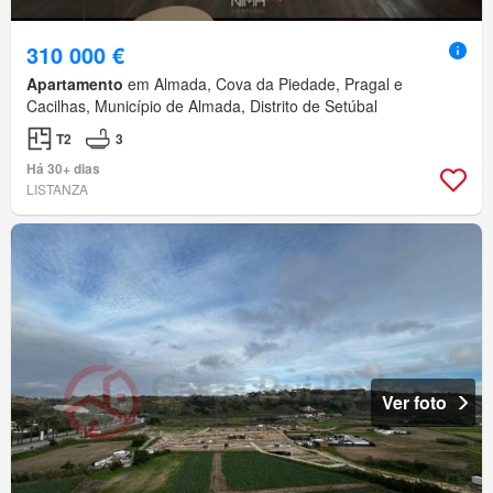
310 000 €
Apartamento
em Almada, Cova da Piedade, Pragal e
Cacilhas, Município de Almada, Distrito de Setúbal
T2
3
Há 30+ dias
LISTANZA
Ver foto