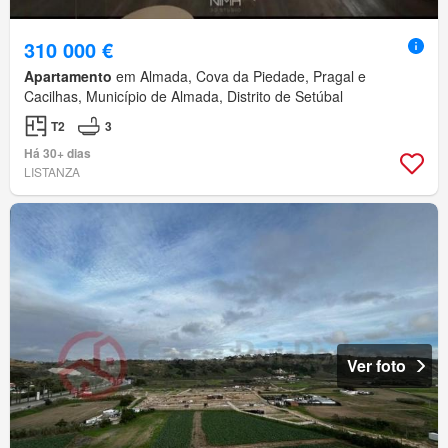
310 000 €
Apartamento
em Almada, Cova da Piedade, Pragal e
Cacilhas, Município de Almada, Distrito de Setúbal
T2
3
Há 30+ dias
LISTANZA
Ver foto