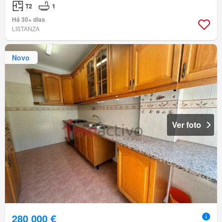
T2
1
Há 30+ dias
LISTANZA
Novo
Ver foto
280 000 €