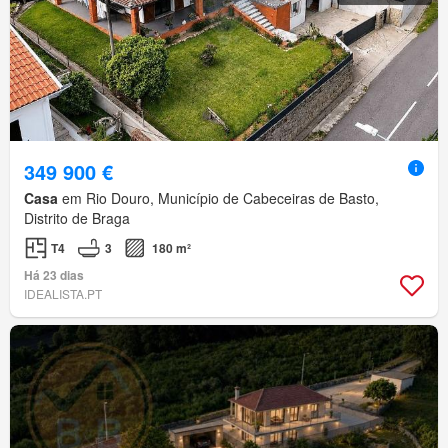
349 900 €
Casa
em Rio Douro, Município de Cabeceiras de Basto,
Distrito de Braga
T4
3
180 m²
Há 23 dias
IDEALISTA.PT