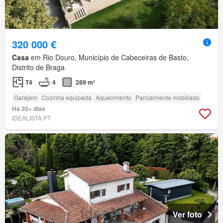
320 000 €
Casa
em Rio Douro, Município de Cabeceiras de Basto,
Distrito de Braga
T4
4
289 m²
Garajem
Cozinha equipada
Aquecimento
Parcialmente mobiliado
Há 30+ dias
IDEALISTA.PT
Ver foto