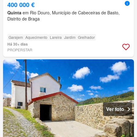
400 000 €
Quinta
em Rio Douro, Município de Cabeceiras de Basto,
Distrito de Braga
Garajem
Aquecimento
Lareira
Jardim
Grelhador
Há 30+ dias
PROPERSTAR
Ver foto