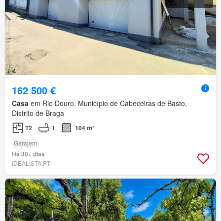
162 500 €
Casa
em Rio Douro, Município de Cabeceiras de Basto,
Distrito de Braga
T2
1
104 m²
Garajem
Há 30+ dias
IDEALISTA.PT