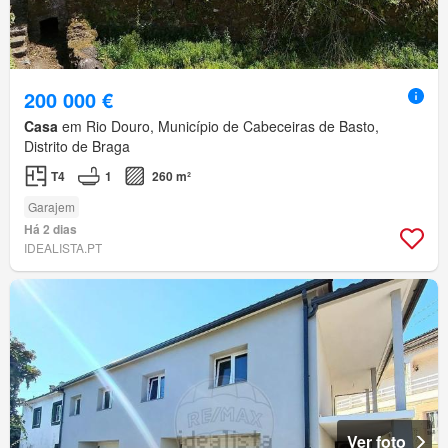
200 000 €
Casa
em Rio Douro, Município de Cabeceiras de Basto,
Distrito de Braga
T4
1
260 m²
Garajem
Há 2 dias
IDEALISTA.PT
Ver foto