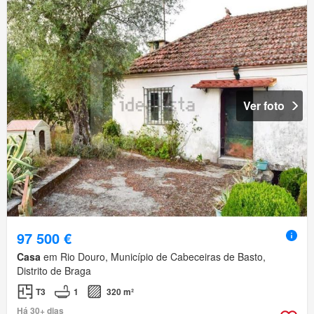
Ver foto
97 500 €
Casa
em Rio Douro, Município de Cabeceiras de Basto,
Distrito de Braga
T3
1
320 m²
Há 30+ dias