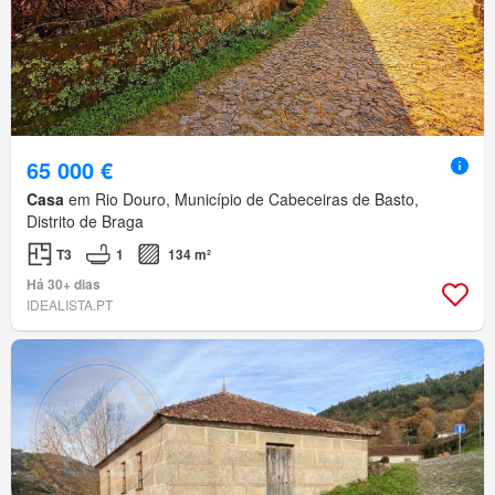
65 000 €
Casa
em Rio Douro, Município de Cabeceiras de Basto,
Distrito de Braga
T3
1
134 m²
Há 30+ dias
IDEALISTA.PT