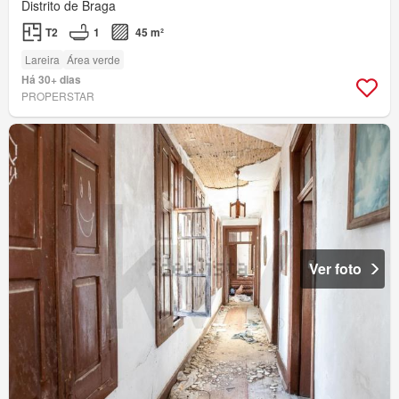
Distrito de Braga
T2
1
45 m²
Lareira
Área verde
Há 30+ dias
PROPERSTAR
Ver foto