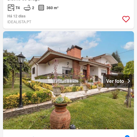
T4
2
360 m²
Há 12 dias
IDEALISTA.PT
Ver foto