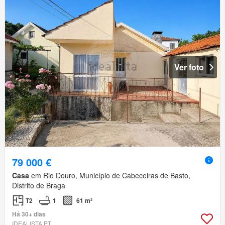
Ver foto
79 000 €
Casa
em Rio Douro, Município de Cabeceiras de Basto,
Distrito de Braga
T2
1
61 m²
Há 30+ dias
IDEALISTA.PT