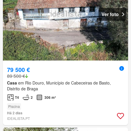
Ver foto
79 500 €
89 500 €
Casa
em Rio Douro, Município de Cabeceiras de Basto,
Distrito de Braga
T4
2
306 m²
Piscina
Há 2 dias
IDEALISTA.PT