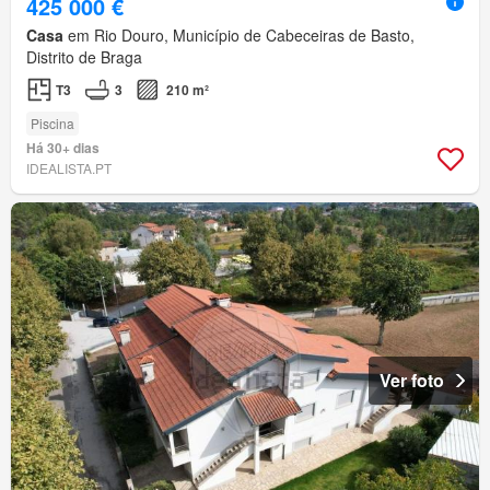
425 000 €
Casa
em Rio Douro, Município de Cabeceiras de Basto,
Distrito de Braga
T3
3
210 m²
Piscina
Há 30+ dias
IDEALISTA.PT
Ver foto