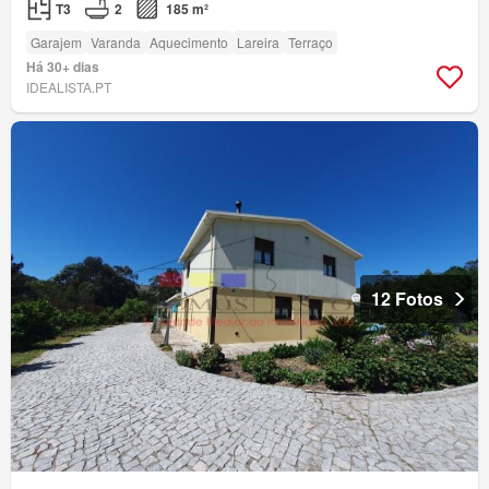
T3
2
185 m²
Garajem
Varanda
Aquecimento
Lareira
Terraço
Há 30+ dias
IDEALISTA.PT
12 Fotos