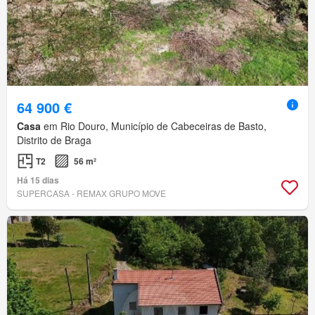
64 900 €
Casa
em Rio Douro, Município de Cabeceiras de Basto,
Distrito de Braga
T2
56 m²
Há 15 dias
SUPERCASA - REMAX GRUPO MOVE