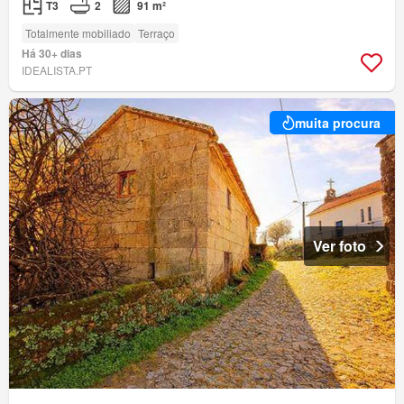
T3
2
91 m²
Totalmente mobiliado
Terraço
Há 30+ dias
IDEALISTA.PT
muita procura
Ver foto