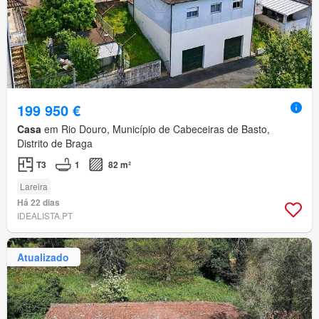
199 950 €
Casa
em Rio Douro, Município de Cabeceiras de Basto,
Distrito de Braga
T3
1
82 m²
Lareira
Há 22 dias
IDEALISTA.PT
Atualizado