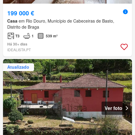
199 000 €
Casa
em Rio Douro, Município de Cabeceiras de Basto,
Distrito de Braga
T3
1
539 m²
Há 30+ dias
IDEALISTA.PT
Atualizado
Ver foto