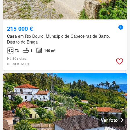
215 000 €
Casa
em Rio Douro, Município de Cabeceiras de Basto,
Distrito de Braga
T3
1
140 m²
Há 30+ dias
IDEALISTA.PT
Ver foto