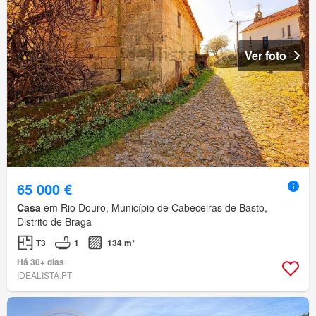
Ver foto
65 000 €
Casa
em Rio Douro, Município de Cabeceiras de Basto,
Distrito de Braga
T3
1
134 m²
Há 30+ dias
IDEALISTA.PT