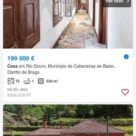
Ver foto
199 000 €
Casa
em Rio Douro, Município de Cabeceiras de Basto,
Distrito de Braga
T3
1
539 m²
Há 30+ dias
IDEALISTA.PT