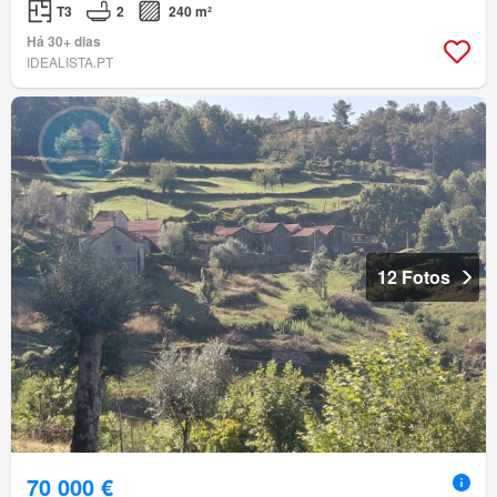
T3
2
240 m²
Há 30+ dias
IDEALISTA.PT
12 Fotos
70 000 €