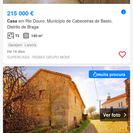
215 000 €
Casa
em Rio Douro, Município de Cabeceiras de Basto,
Distrito de Braga
T3
140 m²
Garajem
Lareira
Há 18 dias
SUPERCASA - REMAX GRUPO MOVE
muita procura
Ver foto