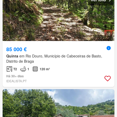
85 000 €
Quinta
em Rio Douro, Município de Cabeceiras de Basto,
Distrito de Braga
T2
1
120 m²
Há 30+ dias
IDEALISTA.PT