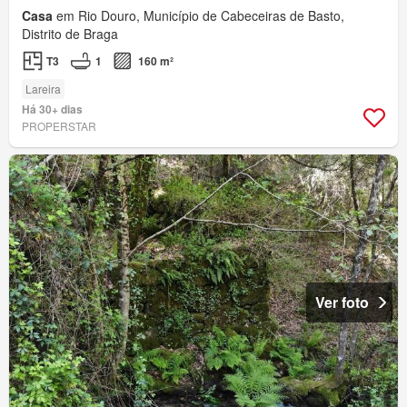
Casa
em Rio Douro, Município de Cabeceiras de Basto,
Distrito de Braga
T3
1
160 m²
Lareira
Há 30+ dias
PROPERSTAR
Ver foto