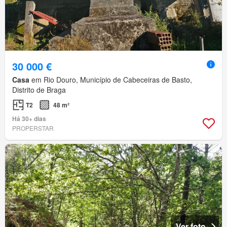
30 000 €
Casa
em Rio Douro, Município de Cabeceiras de Basto,
Distrito de Braga
T2
48 m²
Há 30+ dias
PROPERSTAR
Ver foto