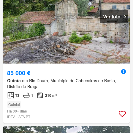
Ver foto
85 000 €
Quinta
em Rio Douro, Município de Cabeceiras de Basto,
Distrito de Braga
T3
1
210 m²
Quintal
Há 30+ dias
IDEALISTA.PT