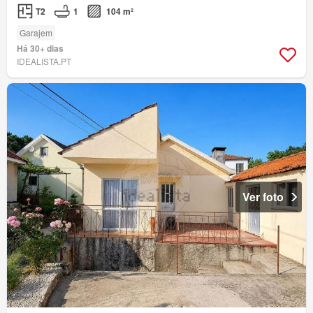
T2
1
104 m²
Garajem
Há 30+ dias
IDEALISTA.PT
Ver foto