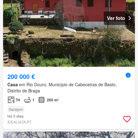
Ver foto
200 000 €
Casa
em Rio Douro, Município de Cabeceiras de Basto,
Distrito de Braga
T4
1
260 m²
Garajem
Há 5 dias
IDEALISTA.PT