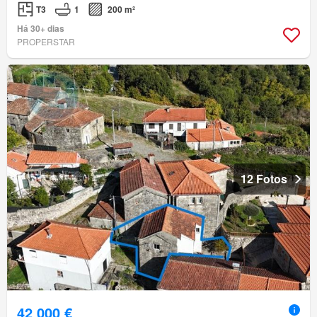
T3
1
200 m²
Há 30+ dias
PROPERSTAR
12 Fotos
42 000 €