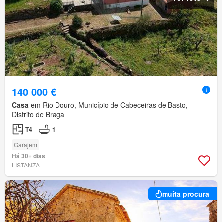
140 000 €
Casa
em Rio Douro, Município de Cabeceiras de Basto,
Distrito de Braga
T4
1
Garajem
Há 30+ dias
LISTANZA
muita procura