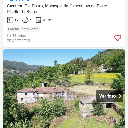
Casa
em Rio Douro, Município de Cabeceiras de Basto,
Distrito de Braga
T2
1
45 m²
Lareira
Área verde
Há 30+ dias
PROPERSTAR
Ver foto