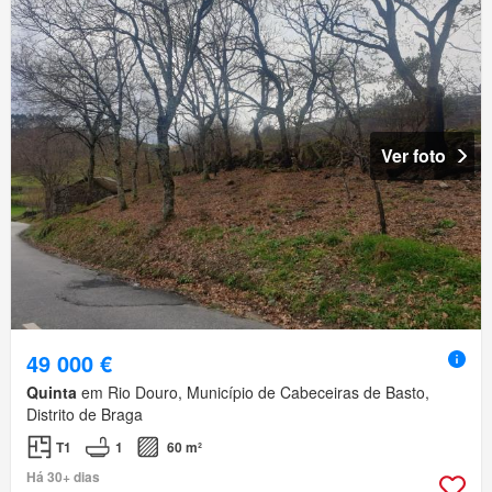
Ver foto
49 000 €
Quinta
em Rio Douro, Município de Cabeceiras de Basto,
Distrito de Braga
T1
1
60 m²
Há 30+ dias