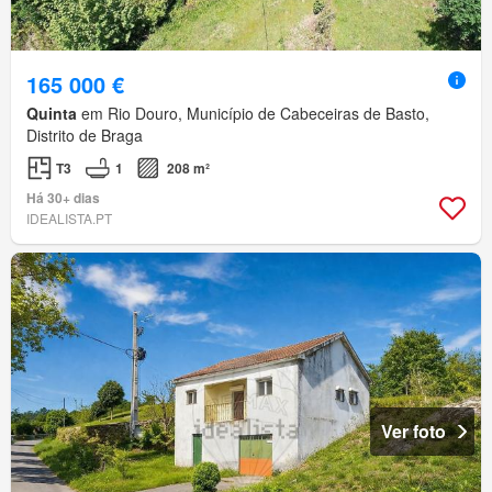
165 000 €
Quinta
em Rio Douro, Município de Cabeceiras de Basto,
Distrito de Braga
T3
1
208 m²
Há 30+ dias
IDEALISTA.PT
Ver foto