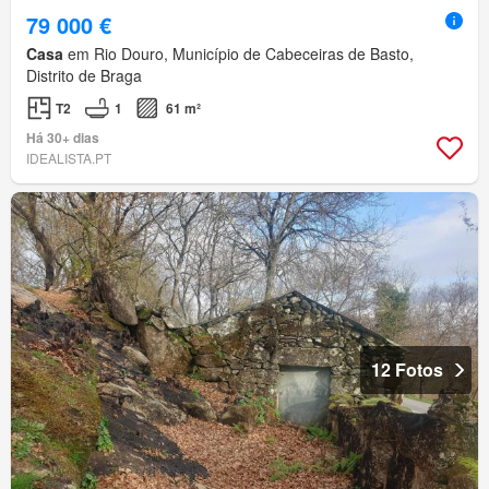
79 000 €
Casa
em Rio Douro, Município de Cabeceiras de Basto,
Distrito de Braga
T2
1
61 m²
Há 30+ dias
IDEALISTA.PT
12 Fotos