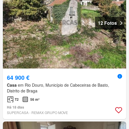
12 Fotos
64 900 €
Casa
em Rio Douro, Município de Cabeceiras de Basto,
Distrito de Braga
T2
56 m²
Há 18 dias
SUPERCASA - REMAX GRUPO MOVE