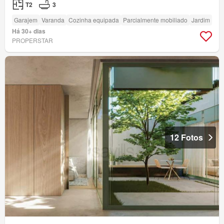
T2
3
Garajem
Varanda
Cozinha equipada
Parcialmente mobiliado
Jardim
Há 30+ dias
PROPERSTAR
12 Fotos