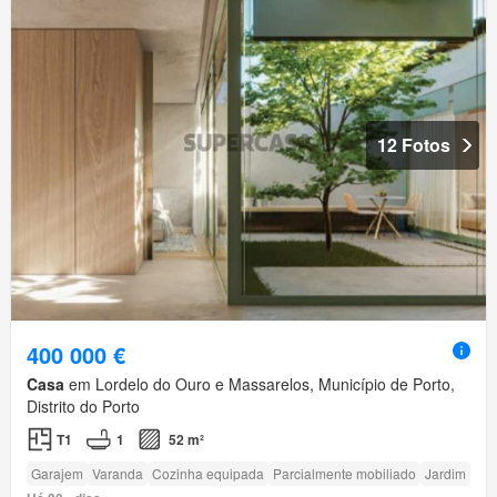
12 Fotos
400 000 €
Casa
em Lordelo do Ouro e Massarelos, Município de Porto,
Distrito do Porto
T1
1
52 m²
Garajem
Varanda
Cozinha equipada
Parcialmente mobiliado
Jardim