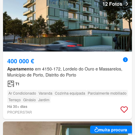
12 Fotos
400 000 €
Apartamento
em 4150-172, Lordelo do Ouro e Massarelos,
Município de Porto, Distrito do Porto
T1
Ar Condicionado
Varanda
Cozinha equipada
Parcialmente mobiliado
Terraço
Ginásio
Jardim
Há 30+ dias
PROPERSTAR
muita procura