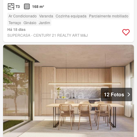
T3
168 m²
Ar Condicionado
Varanda
Cozinha equipada
Parcialmente mobiliado
Terraço
Ginásio
Jardim
Há 18 dias
SUPERCASA - CENTURY 21 REALTY ART M&J
12 Fotos