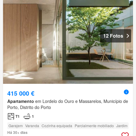
12 Fotos
415 000 €
Apartamento
em Lordelo do Ouro e Massarelos, Município de
Porto, Distrito do Porto
T1
1
Garajem
Varanda
Cozinha equipada
Parcialmente mobiliado
Jardim
Há 30+ dias