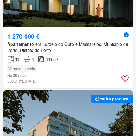
1 270 000 €
Apartamento
em Lordelo do Ouro e Massarelos, Município de
Porto, Distrito do Porto
T3
4
188 m²
Varanda
Jardim
Há 30+ dias
LUXURYESTATE
muita procura