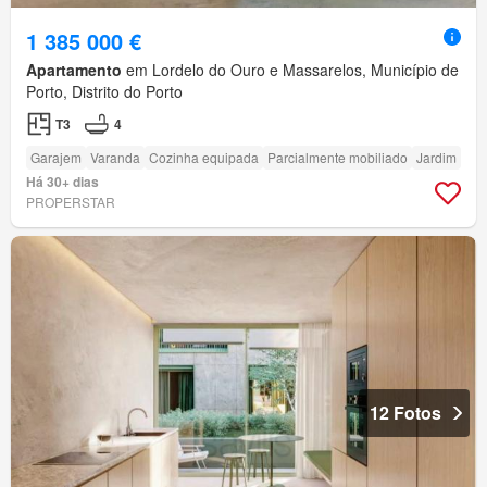
1 385 000 €
Apartamento
em Lordelo do Ouro e Massarelos, Município de
Porto, Distrito do Porto
T3
4
Garajem
Varanda
Cozinha equipada
Parcialmente mobiliado
Jardim
Há 30+ dias
PROPERSTAR
12 Fotos