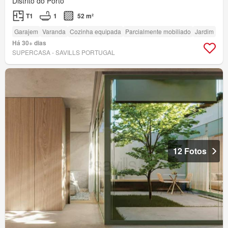
Distrito do Porto
T1
1
52 m²
Garajem
Varanda
Cozinha equipada
Parcialmente mobiliado
Jardim
Há 30+ dias
SUPERCASA - SAVILLS PORTUGAL
12 Fotos