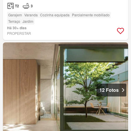
T2
3
Garajem
Varanda
Cozinha equipada
Parcialmente mobiliado
Terraço
Jardim
Há 30+ dias
PROPERSTAR
12 Fotos