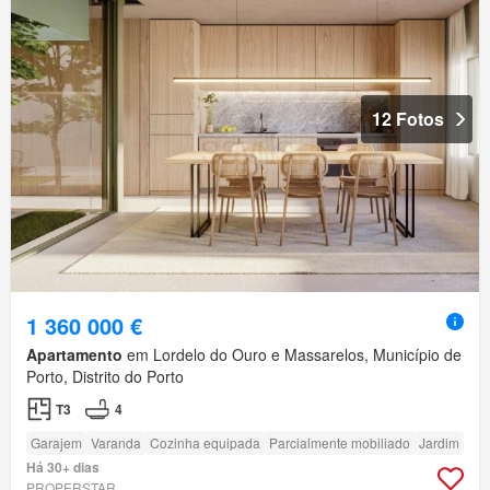
12 Fotos
1 360 000 €
Apartamento
em Lordelo do Ouro e Massarelos, Município de
Porto, Distrito do Porto
T3
4
Garajem
Varanda
Cozinha equipada
Parcialmente mobiliado
Jardim
Há 30+ dias
PROPERSTAR