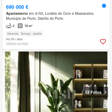
690 000 €
Apartamento
em 4150, Lordelo do Ouro e Massarelos,
Município de Porto, Distrito do Porto
2
78 m²
Varanda
Terraço
Jardim
Há 30+ dias
GREEN-ACRES
12 Fotos