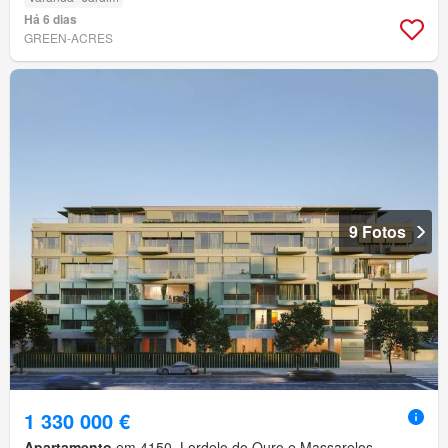
Há 6 dias
GREEN-ACRES
9 Fotos
1 330 000 €
Apartamento
em 4150, Lordelo do Ouro e Massarelos,