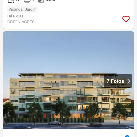
Varanda
Jardim
Há 6 dias
GREEN-ACRES
7 Fotos