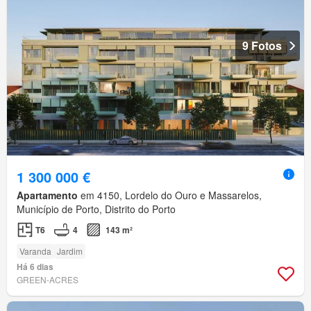
9 Fotos
1 300 000 €
Apartamento
em 4150, Lordelo do Ouro e Massarelos,
Município de Porto, Distrito do Porto
T6
4
143 m²
Varanda
Jardim
Há 6 dias
GREEN-ACRES