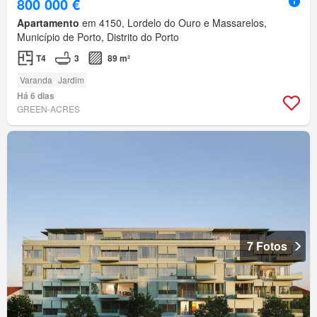
800 000 €
Apartamento
em 4150, Lordelo do Ouro e Massarelos,
Município de Porto, Distrito do Porto
T4
3
89 m²
Varanda
Jardim
Há 6 dias
GREEN-ACRES
7 Fotos