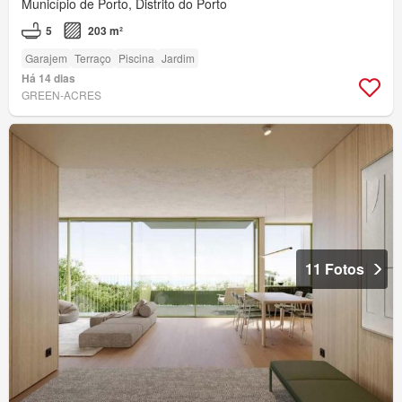
Município de Porto, Distrito do Porto
5
203 m²
Garajem
Terraço
Piscina
Jardim
Há 14 dias
GREEN-ACRES
11 Fotos