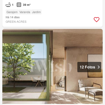
1
39 m²
Garajem
Varanda
Jardim
Há 14 dias
GREEN-ACRES
12 Fotos