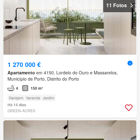
11 Fotos
1 270 000 €
Apartamento
em 4150, Lordelo do Ouro e Massarelos,
Município de Porto, Distrito do Porto
4
150 m²
Garajem
Varanda
Jardim
Há 14 dias
GREEN-ACRES