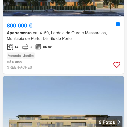
800 000 €
Apartamento
em 4150, Lordelo do Ouro e Massarelos,
Município de Porto, Distrito do Porto
T4
3
86 m²
Varanda
Jardim
Há 6 dias
GREEN-ACRES
9 Fotos