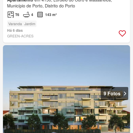
Município de Porto, Distrito do Porto
T6
4
143 m²
Varanda
Jardim
Há 6 dias
GREEN-ACRES
9 Fotos