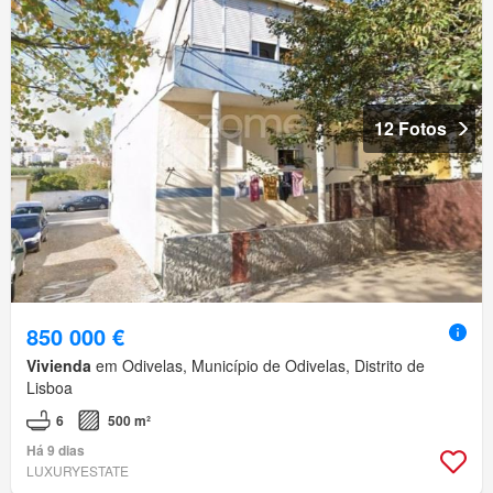
12 Fotos
850 000 €
Vivienda
em Odivelas, Município de Odivelas, Distrito de
Lisboa
6
500 m²
Há 9 dias
LUXURYESTATE