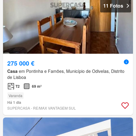
11 Fotos
275 000 €
Casa
em Pontinha e Famões, Município de Odivelas, Distrito
de Lisboa
T2
69 m²
Varanda
Há 1 dia
SUPERCASA - RE/MAX VANTAGEM SUL