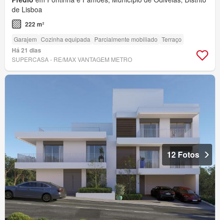
de Lisboa
222 m²
Garajem
Cozinha equipada
Parcialmente mobiliado
Terraço
Há 21 dias
SUPERCASA - RE/MAX VANTAGEM METRO
12 Fotos