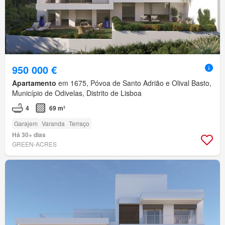
950 000 €
Apartamento
em 1675, Póvoa de Santo Adrião e Olival Basto,
Município de Odivelas, Distrito de Lisboa
4
69 m²
Garajem
Varanda
Terraço
Há 30+ dias
GREEN-ACRES