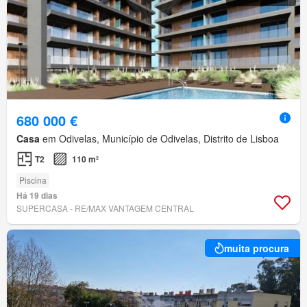
680 000 €
Casa
em Odivelas, Município de Odivelas, Distrito de Lisboa
T2
110 m²
Piscina
Há 19 dias
SUPERCASA - RE/MAX VANTAGEM CENTRAL
muita procura