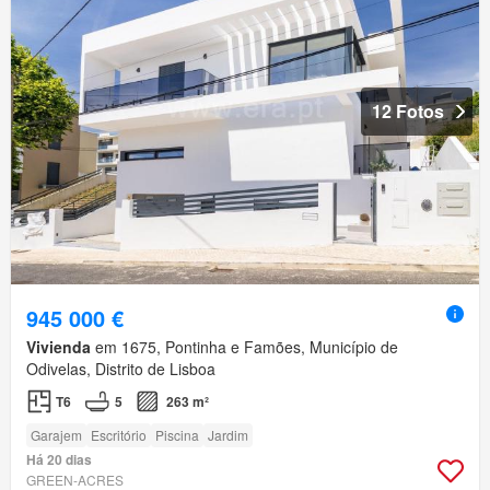
12 Fotos
945 000 €
Vivienda
em 1675, Pontinha e Famões, Município de
Odivelas, Distrito de Lisboa
T6
5
263 m²
Garajem
Escritório
Piscina
Jardim
Há 20 dias
GREEN-ACRES