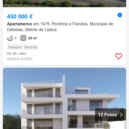
450 000 €
Apartamento
em 1675, Pontinha e Famões, Município de
Odivelas, Distrito de Lisboa
1
69 m²
Garajem
Varanda
Há 30+ dias
GREEN-ACRES
12 Fotos