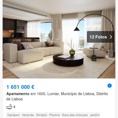
12 Fotos
1 651 000 €
Apartamento
em 1600, Lumiar, Município de Lisboa, Distrito
de Lisboa
4
Garajem
Varanda
Ginásio
Piscina
Área das crianças
Jardim