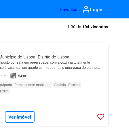
Login
Favoritos
1-30 de
194 vivendas
unicípio de Lisboa, Distrito de Lisboa
posto por sala em open space, com a cozinha totalmente
so à varanda, um quarto com roupeiros e uma
casa
de banho…
eiro
54 m²
quipada
Parcialmente mobiliado
Ginásio
Piscina
ardim
Ver imóvel
SUPERCASA - JLL RESIDENTIAL