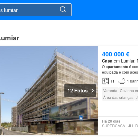
Lumiar
400 000 €
Casa
em Lumiar, M
O
apartamento
é com
equipada e com aces
T1
1
banh
12 Fotos
Varanda
Cozinha e
Área das crianças
J
Há 20 dias