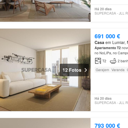
Há 20 dias
691 000 €
Casa
em Lumiar, M
Apartamento
T2
novo
no NoLiPa, no Camp
T2
2
banh
12 Fotos
Garajem
Varanda
Há 20 dias
793 000 €