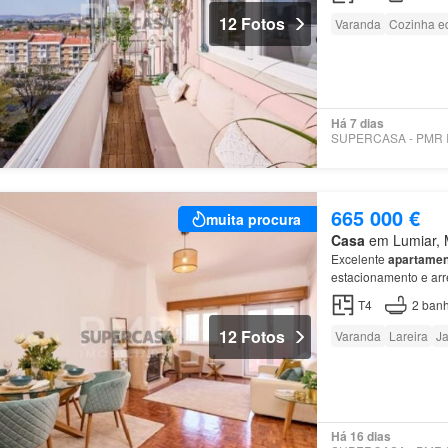
12 Fotos
Varanda
Cozinha e
Há 7 dias
665 000 €
muita procura
Casa
em Lumiar, M
Excelente
apartamen
estacionamento e a
T4
2
banh
12 Fotos
Varanda
Lareira
Ja
Há 16 dias