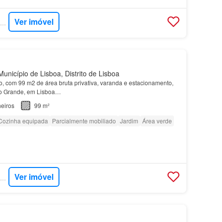
Ver imóvel
SUPERCASA - JLL RESIDENTIAL
unicípio de Lisboa, Distrito de Lisboa
, com 99 m2 de área bruta privativa, varanda e estacionamento,
o Grande, em Lisboa…
eiros
99 m²
Cozinha equipada
Parcialmente mobiliado
Jardim
Área verde
Ver imóvel
SUPERCASA - JLL RESIDENTIAL