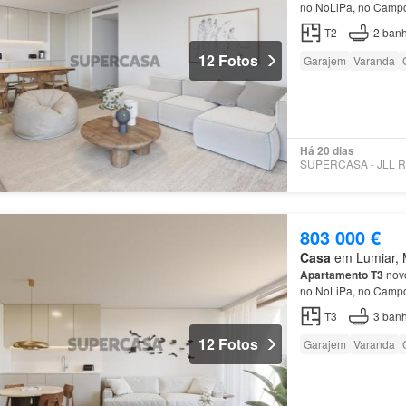
no NoLiPa, no Camp
T2
2
banh
12 Fotos
Garajem
Varanda
Há 20 dias
803 000 €
Casa
em Lumiar, M
Apartamento
T3
novo
no NoLiPa, no Camp
T3
3
banh
12 Fotos
Garajem
Varanda