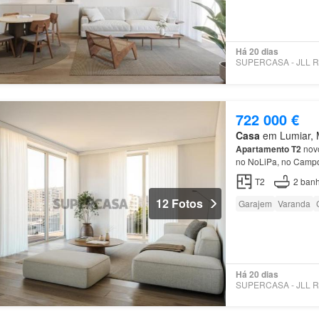
Há 20 dias
722 000 €
Casa
em Lumiar, M
Apartamento
T2
novo
no NoLiPa, no Camp
T2
2
banh
12 Fotos
Garajem
Varanda
Há 20 dias