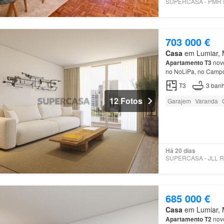
703 000 €
Casa
em Lumiar, M
Apartamento
T3
novo
no NoLiPa, no Camp
T3
3
banh
12 Fotos
Garajem
Varanda
Há 20 dias
685 000 €
Casa
em Lumiar, M
Apartamento
T2
novo