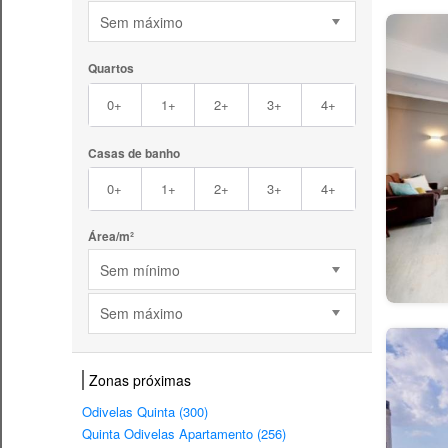
Sem máximo
Quartos
0+
1+
2+
3+
4+
Casas de banho
0+
1+
2+
3+
4+
Área/m²
Sem mínimo
Sem máximo
Zonas próximas
Odivelas Quinta (300)
Quinta Odivelas Apartamento (256)