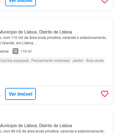
Ver imóvel
SUPERCASA - PMR IMOBILIÁRIA
unicípio de Lisboa, Distrito de Lisboa
, com 110 m2 de área bruta privativa, varanda e estacionamento,
o Grande, em Lisboa…
eiros
110 m²
Cozinha equipada
Parcialmente mobiliado
Jardim
Área verde
Ver imóvel
SUPERCASA - JLL RESIDENTIAL
unicípio de Lisboa, Distrito de Lisboa
, com 99 m2 de área bruta privativa, varanda e estacionamento,