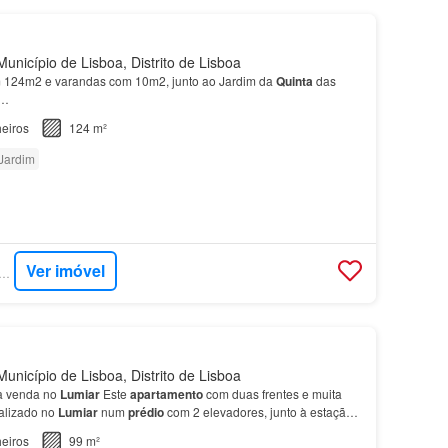
unicípio de Lisboa, Distrito de Lisboa
124m2 e varandas com 10m2, junto ao Jardim da
Quinta
das
a…
eiros
124 m²
Jardim
Ver imóvel
RCASA - DILS PORTUGAL
unicípio de Lisboa, Distrito de Lisboa
a venda no
Lumiar
Este
apartamento
com duas frentes e muita
calizado no
Lumiar
num
prédio
com 2 elevadores, junto à estação
as
Conchas
.…
eiros
99 m²