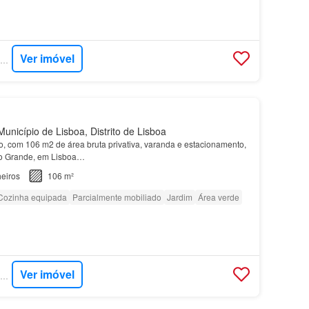
Ver imóvel
SUPERCASA - JLL RESIDENTIAL
unicípio de Lisboa, Distrito de Lisboa
, com 106 m2 de área bruta privativa, varanda e estacionamento,
o Grande, em Lisboa…
eiros
106 m²
Cozinha equipada
Parcialmente mobiliado
Jardim
Área verde
Ver imóvel
SUPERCASA - JLL RESIDENTIAL