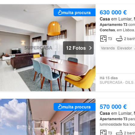
630 000 €
muita procura
Casa
em Lumiar, M
Apartamento
T3
com 
Conchas
, em Lisbo
T3
2
banh
12 Fotos
Varanda
Elevador
Há 15 dias
SUPE
570 000 €
muita procura
Casa
em Lumiar, M
Apartamento
T3
par
luminosidade fica lo
de metro da
Quinta
d
T3
2
banh