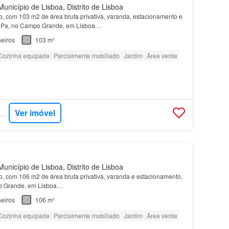
unicípio de Lisboa, Distrito de Lisboa
, com 103 m2 de área bruta privativa, varanda, estacionamento e
LiPa, no Campo Grande, em Lisboa…
eiros
103 m²
Cozinha equipada
Parcialmente mobiliado
Jardim
Área verde
Ver imóvel
SUPERCASA - JLL RESIDENTIAL
unicípio de Lisboa, Distrito de Lisboa
, com 106 m2 de área bruta privativa, varanda e estacionamento,
o Grande, em Lisboa…
eiros
106 m²
Cozinha equipada
Parcialmente mobiliado
Jardim
Área verde