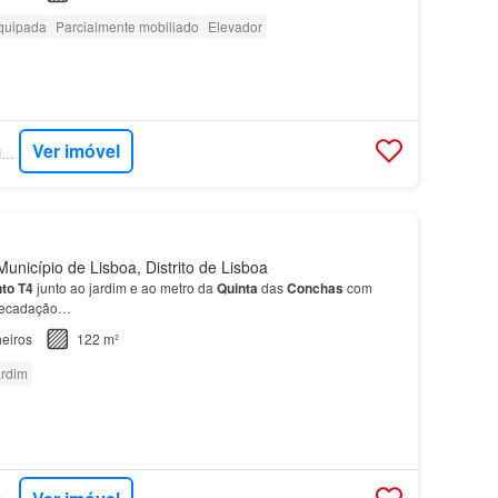
quipada
Parcialmente mobiliado
Elevador
Ver imóvel
SUPERCASA - PMR IMOBILIÁRIA
unicípio de Lisboa, Distrito de Lisboa
to
T4
junto ao jardim e ao metro da
Quinta
das
Conchas
com
rrecadação…
eiros
122 m²
rdim