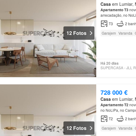
Casa
em Lumiar, M
Apartamento
T3
novo
arrecadação, no No
T3
2
banh
12 Fotos
Garajem
Varanda
Há 20 dias
728 000 €
Casa
em Lumiar, M
Apartamento
T2
novo
no NoLiPa, no Camp
T2
2
banh
12 Fotos
Garajem
Varanda