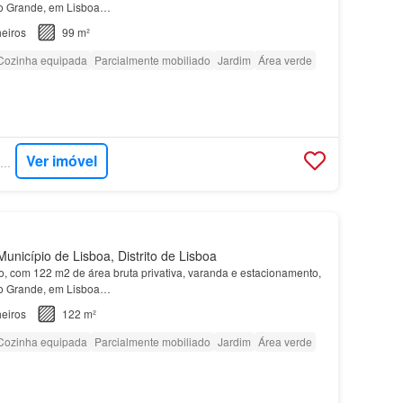
o Grande, em Lisboa…
eiros
99 m²
Cozinha equipada
Parcialmente mobiliado
Jardim
Área verde
Ver imóvel
SUPERCASA - JLL RESIDENTIAL
unicípio de Lisboa, Distrito de Lisboa
, com 122 m2 de área bruta privativa, varanda e estacionamento,
o Grande, em Lisboa…
eiros
122 m²
Cozinha equipada
Parcialmente mobiliado
Jardim
Área verde