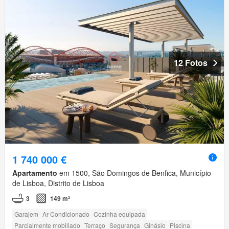
12 Fotos
1 740 000 €
Apartamento
em 1500, São Domingos de Benfica, Município
de Lisboa, Distrito de Lisboa
3
149 m²
Garajem
Ar Condicionado
Cozinha equipada
Parcialmente mobiliado
Terraço
Segurança
Ginásio
Piscina