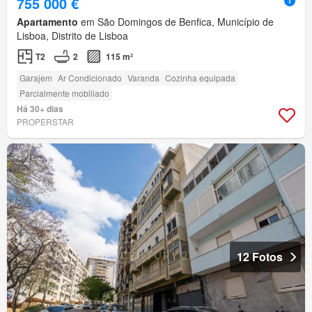
755 000 €
Apartamento
em São Domingos de Benfica, Município de
Lisboa, Distrito de Lisboa
T2
2
115 m²
Garajem
Ar Condicionado
Varanda
Cozinha equipada
Parcialmente mobiliado
Há 30+ dias
PROPERSTAR
12 Fotos