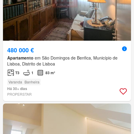
480 000 €
Apartamento
em São Domingos de Benfica, Município de
Lisboa, Distrito de Lisboa
T3
1
83 m²
Varanda
Banheira
Há 30+ dias
PROPERSTAR