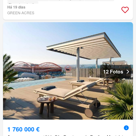
Elevador
Jardim
Há 19 dias
GREEN-ACRES
12 Fotos
1 760 000 €