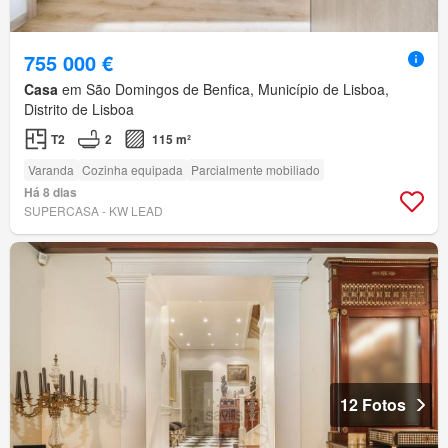
755 000 €
Casa
em São Domingos de Benfica, Município de Lisboa,
Distrito de Lisboa
T2
2
115 m²
Varanda
Cozinha equipada
Parcialmente mobiliado
Há 8 dias
SUPERCASA - KW LEAD
12 Fotos