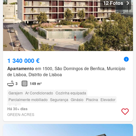
12 Fotos
1 340 000 €
Apartamento
em 1500, São Domingos de Benfica, Município
de Lisboa, Distrito de Lisboa
3
149 m²
Garajem
Ar Condicionado
Cozinha equipada
Parcialmente mobiliado
Segurança
Ginásio
Piscina
Elevador
Jardim
Há 30+ dias
GREEN-ACRES