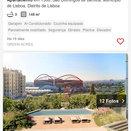
de Lisboa, Distrito de Lisboa
3
149 m²
Garajem
Ar Condicionado
Cozinha equipada
Parcialmente mobiliado
Segurança
Ginásio
Piscina
Elevador
Jardim
Há 19 dias
GREEN-ACRES
12 Fotos