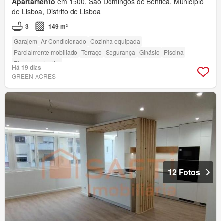
Apartamento
em 1500, São Domingos de Benfica, Município
de Lisboa, Distrito de Lisboa
3
149 m²
Garajem
Ar Condicionado
Cozinha equipada
Parcialmente mobiliado
Terraço
Segurança
Ginásio
Piscina
Elevador
Jardim
Há 19 dias
GREEN-ACRES
12 Fotos