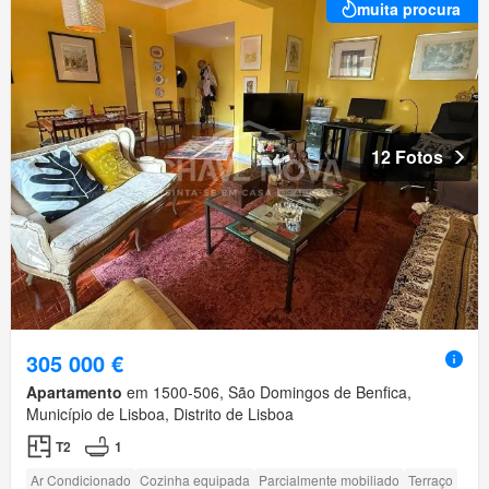
muita procura
12 Fotos
305 000 €
Apartamento
em 1500-506, São Domingos de Benfica,
Município de Lisboa, Distrito de Lisboa
T2
1
Ar Condicionado
Cozinha equipada
Parcialmente mobiliado
Terraço