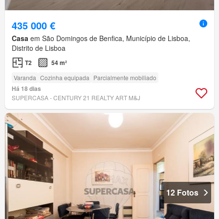
435 000 €
Casa
em São Domingos de Benfica, Município de Lisboa,
Distrito de Lisboa
T2
54 m²
Varanda
Cozinha equipada
Parcialmente mobiliado
Há 18 dias
SUPERCASA - CENTURY 21 REALTY ART M&J
12 Fotos