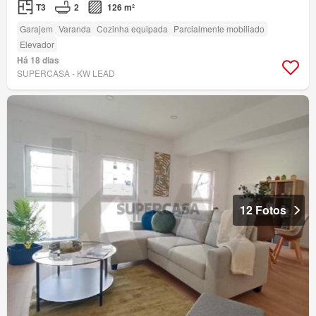
T3
2
126 m²
Garajem
Varanda
Cozinha equipada
Parcialmente mobiliado
Elevador
Há 18 dias
SUPERCASA - KW LEAD
12 Fotos