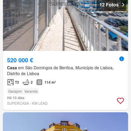
12 Fotos
520 000 €
Casa
em São Domingos de Benfica, Município de Lisboa,
Distrito de Lisboa
T3
2
114 m²
Garajem
Varanda
Há 10 dias
SUPERCASA - KW LEAD