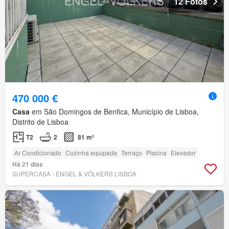
12 Fotos
470 000 €
Casa
em São Domingos de Benfica, Município de Lisboa,
Distrito de Lisboa
T2
2
81 m²
Ar Condicionado
Cozinha equipada
Terraço
Piscina
Elevador
Há 21 dias
SUPERCASA - ENGEL & VÖLKERS LISBOA