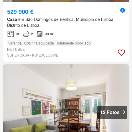
529 900 €
Casa
em São Domingos de Benfica, Município de Lisboa,
Distrito de Lisboa
T3
2
90 m²
Varanda
Cozinha equipada
Totalmente mobiliado
Há 18 dias
SUPERCASA - KW EXCLUSIVE
12 Fotos