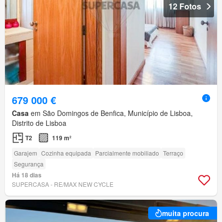
12 Fotos
679 000 €
Casa
em São Domingos de Benfica, Município de Lisboa,
Distrito de Lisboa
T2
119 m²
Garajem
Cozinha equipada
Parcialmente mobiliado
Terraço
Segurança
Há 18 dias
SUPERCASA - RE/MAX NEW CYCLE
muita procura