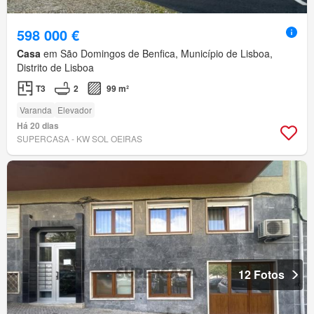
598 000 €
Casa
em São Domingos de Benfica, Município de Lisboa,
Distrito de Lisboa
T3
2
99 m²
Varanda
Elevador
Há 20 dias
SUPERCASA - KW SOL OEIRAS
12 Fotos