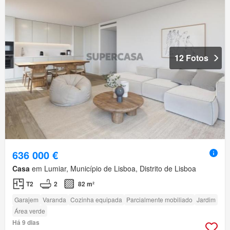
12 Fotos
636 000 €
Casa
em Lumiar, Município de Lisboa, Distrito de Lisboa
T2
2
82 m²
Garajem
Varanda
Cozinha equipada
Parcialmente mobiliado
Jardim
Área verde
Há 9 dias