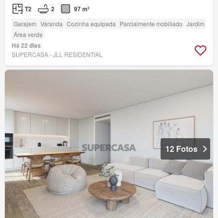
T2
2
97 m²
Garajem
Varanda
Cozinha equipada
Parcialmente mobiliado
Jardim
Área verde
Há 22 dias
SUPERCASA - JLL RESIDENTIAL
12 Fotos