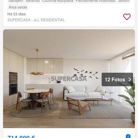
Garajem
Varanda
Cozinha equipada
Parcialmente mobiliado
Jardim
Área verde
Há 22 dias
SUPERCASA - JLL RESIDENTIAL
12 Fotos
714 000 €