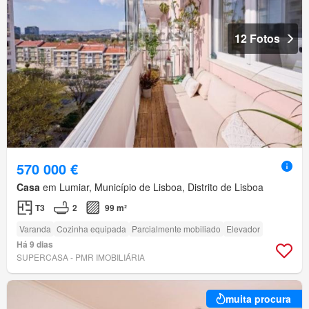
12 Fotos
570 000 €
Casa
em Lumiar, Município de Lisboa, Distrito de Lisboa
T3
2
99 m²
Varanda
Cozinha equipada
Parcialmente mobiliado
Elevador
Há 9 dias
SUPERCASA - PMR IMOBILIÁRIA
muita procura