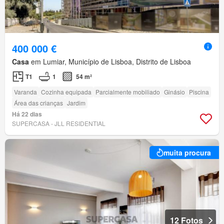
400 000 €
Casa
em Lumiar, Município de Lisboa, Distrito de Lisboa
T1
1
54 m²
Varanda
Cozinha equipada
Parcialmente mobiliado
Ginásio
Piscina
Área das crianças
Jardim
Há 22 dias
SUPERCASA - JLL RESIDENTIAL
muita procura
12 Fotos